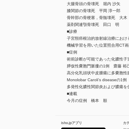
大腿骨頭の骨壊死 堀内 沙矢
膝関節の骨壊死 平岡 淳一郎
骨幹部の骨梗塞，骨髄壊死 大木
薬剤関連顎骨壊死 田口 明
■診療
子宮頸癌根治的放射線治療におけ
機械学習を用いた位置照合用CT画
■症例
術前診断が可能であった化膿性子宮
膵仮性嚢胞門脈瘻の1例 齋藤 裕
高分化乳頭状中皮腫瘍に多嚢胞性
Monolobar Caroli’s disease
多発性化膿性関節炎および膿瘍を
■連載
今月の症例 橋本 順
isho.jpアプリ
カ