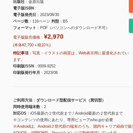
出版社
金原出版
電子版ISBN
電子版発売日
2023/08/30
ページ数
116ページ
判型
B5
フォーマット
PDF（パソコンへのダウンロード不可）
¥2,970
電子版販売価格：
(本体¥2,700＋税10％)
特記事項
写真・イラストの画質は，Web表示用に最適化されてい
ます。
印刷版ISSN
0009-9252
印刷版発行年月
2023/08
ご利用方法
ダウンロード型配信サービス（買切型）
同時使用端末数
2
対応OS
iOS最新の２世代前まで / Android最新の２世代前まで
※コンテンツの使用にあたり、専用ビューアisho.jpが必要
※Androidは、Android２世代前の端末のうち、国内キャリア経由で販
AQUOS、ARROWS、Nexusなど）にて動作確認しています