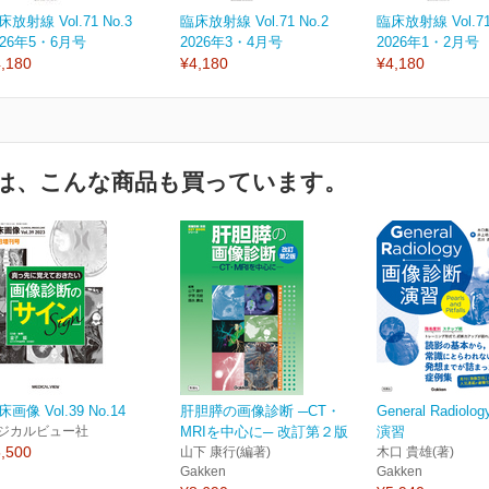
床放射線 Vol.71 No.3
臨床放射線 Vol.71 No.2
臨床放射線 Vol.71
026年5・6月号
2026年3・4月号
2026年1・2月号
,180
¥4,180
¥4,180
は、こんな商品も買っています。
床画像 Vol.39 No.14
肝胆膵の画像診断 ─CT・
General Radio
ジカルビュー社
MRIを中心に─ 改訂第２版
演習
,500
山下 康行(編著)
木口 貴雄(著)
Gakken
Gakken