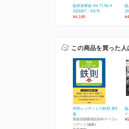
臨床放射線 Vol.71 No.4
臨
2026年7・8月号
2
¥4,180
¥4
この商品を買った人
内科レジデントの鉄則 第4
臨
版
メ
¥5
聖路加国際病院内科チーフレ
ジデント(編集)