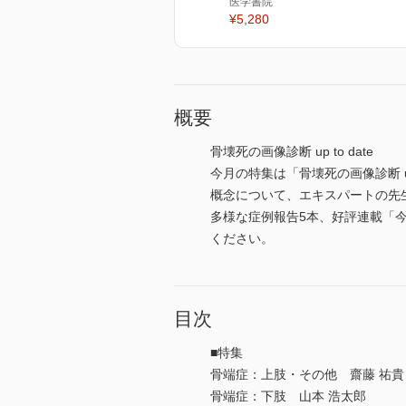
医学書院
¥5,280
概要
骨壊死の画像診断 up to date
今月の特集は「骨壊死の画像診断 
概念について、エキスパートの先
多様な症例報告5本、好評連載「
ください。
目次
■特集
骨端症：上肢・その他 齋藤 祐貴
骨端症：下肢 山本 浩太郎