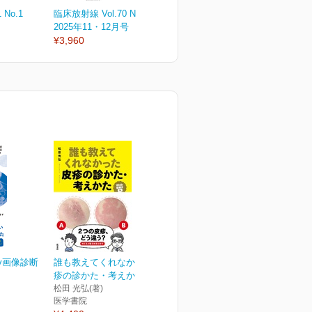
 No.1
臨床放射線 Vol.70 No.6
臨床放射線 Vol.70 No.5
臨
2025年11・12月号
2025年9・10月号
2
¥3,960
¥3,960
¥
logy画像診断
誰も教えてくれなかった皮
疹の診かた・考えかた[W...
松田 光弘(著)
医学書院