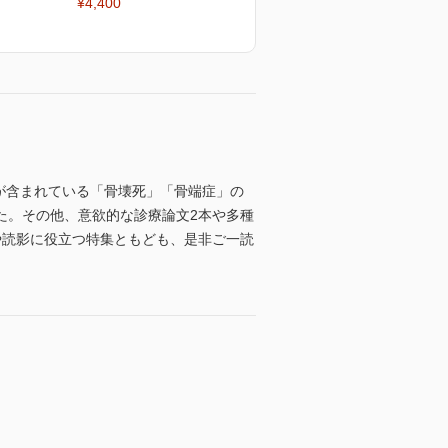
¥4,400
病態が含まれている「骨壊死」「骨端症」の
た。その他、意欲的な診療論文2本や多種
や読影に役立つ特集ともども、是非ご一読