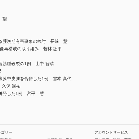
 望
る腟晩期有害事象の検討 長﨑 慧
像再構成の取り組み 若林 紘平
筋腫破裂の1例 山中 智晴
己
腹膜中皮腫を合併した1例 雪本 真代
の1例 久保 遥祐
併発した1例 宮平 慧
テゴリー
アカウントサービス