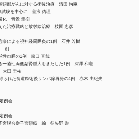
頭頸部がんに対する術後治療 清田 尚臣
G試験を中心に 善浪 佑理
適化 青景 圭樹
えた治療戦略と放射線治療 枝園 忠彦
疱疹による視神経周囲炎の1例 石井 芳樹
田嶋 創
性肉腫の1例 森口 直哉
る一過性両側副腎腫大をきたした1例 深澤 和憲
の1例 太田 圭祐
得られた食道癌術後リンパ節再発の4例 赤木 由紀夫
回定例会
回定例会
子宮脱合併子宮頸癌」編 征矢野 崇