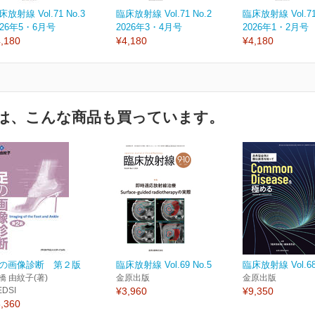
床放射線 Vol.71 No.3
臨床放射線 Vol.71 No.2
臨床放射線 Vol.71
026年5・6月号
2026年3・4月号
2026年1・2月号
,180
¥4,180
¥4,180
は、こんな商品も買っています。
の画像診断 第２版
臨床放射線 Vol.69 No.5
臨床放射線 Vol.68
橋 由紋子(著)
金原出版
金原出版
EDSI
¥3,960
¥9,350
,360