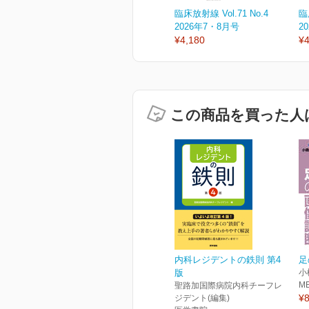
臨床放射線 Vol.71 No.4
臨
2026年7・8月号
2
¥4,180
¥4
この商品を買った人
内科レジデントの鉄則 第4
足
版
小
M
聖路加国際病院内科チーフレ
¥8
ジデント(編集)