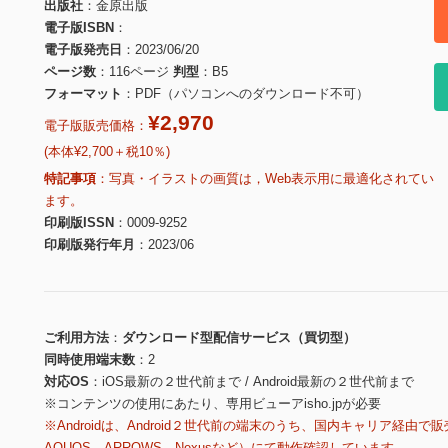
出版社
金原出版
電子版ISBN
電子版発売日
2023/06/20
ページ数
116ページ
判型
B5
フォーマット
PDF（パソコンへのダウンロード不可）
¥2,970
電子版販売価格：
(本体¥2,700＋税10％)
特記事項
写真・イラストの画質は，Web表示用に最適化されてい
ます。
印刷版ISSN
0009-9252
印刷版発行年月
2023/06
ご利用方法
ダウンロード型配信サービス（買切型）
同時使用端末数
2
対応OS
iOS最新の２世代前まで / Android最新の２世代前まで
※コンテンツの使用にあたり、専用ビューアisho.jpが必要
※Androidは、Android２世代前の端末のうち、国内キャリア経由で販
AQUOS、ARROWS、Nexusなど）にて動作確認しています