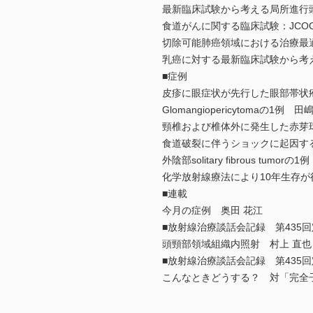
最新臨床試験から考える局所進行
食道がんに関する臨床試験：JCO
切除可能肺癌領域における治療最
乳癌に対する最新臨床試験から考
■症例
皮疹に眼症状が先行した眼部帯状
Glomangiopericytomaの1例 
頸椎および椎体外に発生した赤芽球
食道破裂に伴うショックに起因す
外陰部solitary fibrous tumor
化学放射線療法により10年生存が
■連載
今月の症例 奥田 花江
■放射線治療談話会記録 第435
頭頸部領域組織内照射 村上 直也
■放射線治療談話会記録 第435
こんなときどうする？ 対「完全