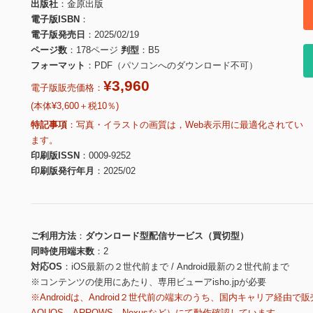
出版社
金原出版
電子版ISBN
電子版発売日
2025/02/19
ページ数
178ページ
判型
B5
フォーマット
PDF（パソコンへのダウンロード不可）
¥3,960
電子版販売価格：
(本体¥3,600＋税10％)
特記事項
写真・イラストの画質は，Web表示用に最適化されてい
ます。
印刷版ISSN
0009-9252
印刷版発行年月
2025/02
ご利用方法
ダウンロード型配信サービス（買切型）
同時使用端末数
2
対応OS
iOS最新の２世代前まで / Android最新の２世代前まで
※コンテンツの使用にあたり、専用ビューアisho.jpが必要
※Androidは、Android２世代前の端末のうち、国内キャリア経由で販
AQUOS、ARROWS、Nexusなど）にて動作確認しています