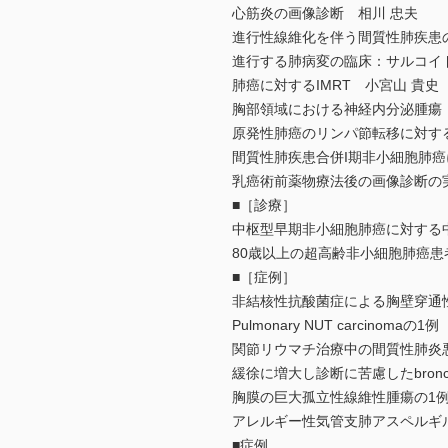
心筋炎の画像診断 相川 忠夫
進行性線維化を伴う間質性肺疾患
進行する肺病変の臨床：サルコイ
肺癌に対するIMRT 小宮山 貴史
胸部領域における神経内分泌腫瘍（
原発性肺癌のリンパ節転移に対す
間質性肺疾患合併I期非小細胞肺癌
乳癌術前薬物療法後の画像診断の実
■［診療］
中枢型早期非小細胞肺癌に対する
80歳以上の超高齢非小細胞肺癌患
■［症例］
非結核性抗酸菌症による胸壁穿通性
Pulmonary NUT carcinomaの
関節リウマチ治療中の間質性肺炎
緩徐に増大し診断に苦慮したbronchiolar 
胸膜の巨大孤立性線維性腫瘍の1例
アレルギー性気管支肺アスペルギ
■症例