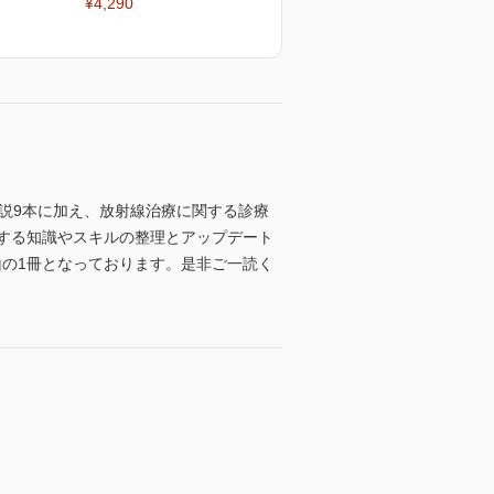
¥4,290
総説9本に加え、放射線治療に関する診療
する知識やスキルの整理とアップデート
の1冊となっております。是非ご一読く