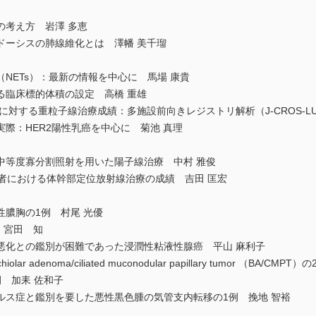
の考え方 岩澤 多恵
ドーシスの肺線維化とは 澤幡 美千瑠
NETs）：最新の情報を中心に 馬場 康貴
る臨床標的体積の設定 高橋 重雄
に対する重粒子線治療成績：多施設前向きレジストリ解析（J-CROS-LU
際：HER2陽性乳癌を中心に 菊池 真理
中等度寡分割照射を用いた陽子線治療 中村 雅俊
者における体幹部定位放射線治療の成績 吉田 匡宏
膿胸の1例 村尾 光優
1例 宮田 知
悪化との鑑別が困難であった浸潤性粘液性腺癌 平山 麻利子
adenoma/ciliated muconodular papillary tumor （BA/CMP
 加耒 佐和子
ルス症と鑑別を要した悪性黒色腫の気管支内転移の1例 挽地 智裕