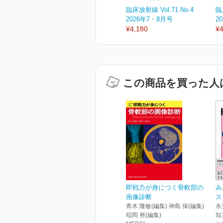
臨床放射線 Vol.71 No.4
臨
2026年7・8月号
2
¥4,180
¥4
この商品を買った人
即戦力が身につく骨軟部の
み
画像診断
ス
青木 隆敏(編集) 神島 保(編集)
永
稲岡 努(編集)
知