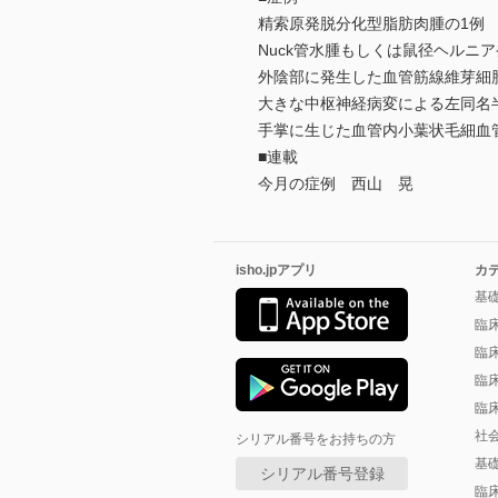
精索原発脱分化型脂肪肉腫の1例 
Nuck管水腫もしくは鼠径ヘルニ
外陰部に発生した血管筋線維芽細胞
大きな中枢神経病変による左同名半盲を
手掌に生じた血管内小葉状毛細血管
■連載
今月の症例 西山 晃
isho.jpアプリ
カ
基
臨
臨
臨
臨
社
シリアル番号をお持ちの方
基
シリアル番号登録
臨