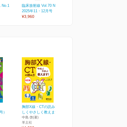
 No.1
臨床放射線 Vol.70 No.6
臨床放射線 Vol.70 No.5
臨
2025年11・12月号
2025年9・10月号
2
¥3,960
¥3,960
¥
胸部X線・CTの読み方やさ
月号）
しくやさしく教えます！...
中島 啓(著)
羊土社