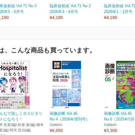
床放射線 Vol.71 No.3
臨床放射線 Vol.71 No.2
臨床放射線 Vol.71
026年5・6月号
2026年3・4月号
2026年1・2月号
,180
¥4,180
¥4,180
は、こんな商品も買っています。
んなで楽しくホスピタリ
画像診断 Vol.46
画像診断 Vol.45
トになろう！
No.4（2026年増刊号）
No.6（2025年5
井 友基(編) 松坂 俊(編) 橋本
Gakken
Gakken
直(編) 阿河 昌治(編)
¥6,050
¥3,300