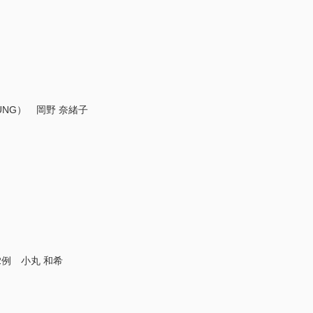
NG） 岡野 奈緒子
T）の2例 小丸 和希