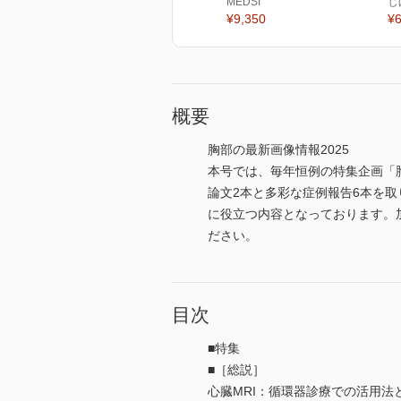
MEDSI
じ
¥9,350
¥6
概要
胸部の最新画像情報2025
本号では、毎年恒例の特集企画「
論文2本と多彩な症例報告6本を
に役立つ内容となっております。
ださい。
目次
■特集
■［総説］
心臓MRI：循環器診療での活用法