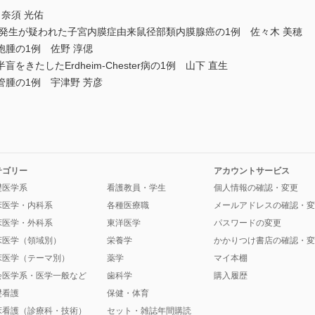
奈須 光佑
ア発生が疑われた子宮内膜症由来鼠径部類内膜腺癌の1例 佐々木 美穂
腫の1例 佐野 淳偲
きたしたErdheim-Chester病の1例 山下 直生
腫の1例 宇津野 芳彦
テゴリー
アカウントサービス
礎医学系
看護教員・学生
個人情報の確認・変更
床医学・内科系
各種医療職
メールアドレスの確認・変
床医学・外科系
東洋医学
パスワードの変更
床医学（領域別）
栄養学
かかりつけ書店の確認・変
床医学（テーマ別）
薬学
マイ本棚
会医学系・医学一般など
歯科学
購入履歴
礎看護
保健・体育
床看護（診療科・技術）
セット・雑誌年間購読