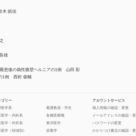
木 皓佳
之
良雄
罹患後の偽性腹壁ヘルニアの1例 山田 彩
1例 西村 俊輔
テゴリー
アカウントサービス
礎医学系
看護教員・学生
個人情報の確認・変更
床医学・内科系
各種医療職
メールアドレスの確認・変
床医学・外科系
東洋医学
パスワードの変更
床医学（領域別）
栄養学
かかりつけ書店の確認・変