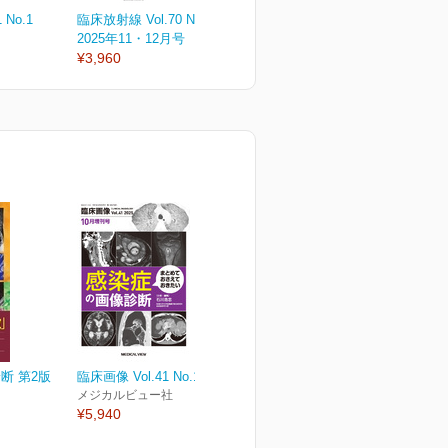
 No.1
臨床放射線 Vol.70 No.6
臨床放射線 Vol.70 No.5
臨
2025年11・12月号
2025年9・10月号
2
¥3,960
¥3,960
¥
断 第2版
臨床画像 Vol.41 No.14
メジカルビュー社
¥5,940