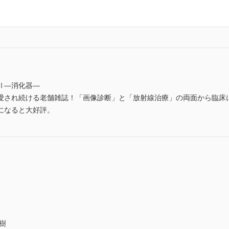
Ⅱ―消化器―
愛され続ける老舗雑誌！「画像診断」と「放射線治療」の両面から臨床
になると大好評。
樹