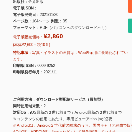
出版社
金原出版
電子版ISBN
電子版発売日
2021/11/20
ページ数
164ページ
判型
B5
フォーマット
PDF（パソコンへのダウンロード不可）
¥2,860
電子版販売価格：
(本体¥2,600＋税10％)
特記事項
写真・イラストの画質は，Web表示用に最適化されてい
ます。
印刷版ISSN
0009-9252
印刷版発行年月
2021/11
ご利用方法
ダウンロード型配信サービス（買切型）
同時使用端末数
2
対応OS
iOS最新の２世代前まで / Android最新の２世代前まで
※コンテンツの使用にあたり、専用ビューアisho.jpが必要
※Androidは、Android２世代前の端末のうち、国内キャリア経由で販
AQUOS、ARROWS、Nexusなど）にて動作確認しています