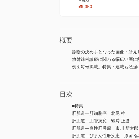
MEDSI
¥9,350
概要
診断の決め手となった画像・所見
放射線科診療に関わる幅広い層に
例を毎号掲載。特集・連載も勉強
目次
■特集
肝胆道―肝細胞癌 北尾 梓
肝胆道―胆管病変 鶴﨑 正勝
肝胆道―良性肝腫瘤 市川 新太郎
肝胆道―びまん性肝疾患 原留 弘