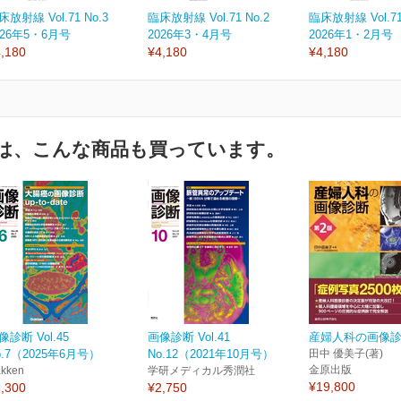
床放射線 Vol.71 No.3
臨床放射線 Vol.71 No.2
臨床放射線 Vol.71
026年5・6月号
2026年3・4月号
2026年1・2月号
,180
¥4,180
¥4,180
は、こんな商品も買っています。
像診断 Vol.45
画像診断 Vol.41
産婦人科の画像診
o.7（2025年6月号）
No.12（2021年10月号）
田中 優美子(著)
金原出版
kken
学研メディカル秀潤社
¥19,800
,300
¥2,750