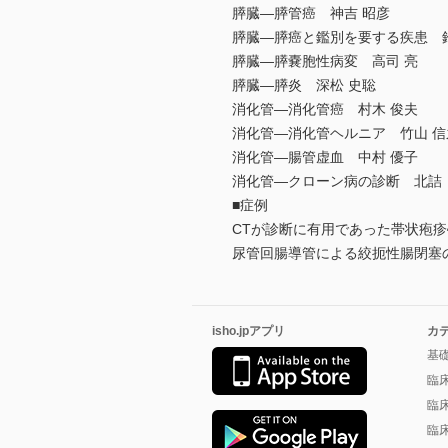
膵臓―膵管癌 神吉 昭彦
膵臓―膵癌と鑑別を要する疾患 鈴
膵臓―膵嚢胞性病変 高司 亮
膵臓―膵炎 深松 史聡
消化管―消化管癌 村木 俊夫
消化管―消化管ヘルニア 竹山 信
消化管―腸管虚血 中村 優子
消化管―クローン病の診断 北詰 
■症例
CTが診断に有用であった帯状疱疹
尿管回腸導管による絞扼性腸閉塞の
isho.jpアプリ
カ
基
臨
臨
臨