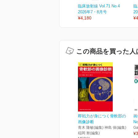
臨床放射線 Vol.71 No.4
臨
2026年7・8月号
2
¥4,180
¥4
この商品を買った人
即戦力が身につく骨軟部の
画
画像診断
N
青木 隆敏(編集) 神島 保(編集)
Ga
稲岡 努(編集)
¥3