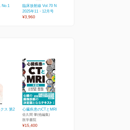
 No.1
臨床放射線 Vol.70 No.6
臨床放射線 Vol.70 No.5
臨
2025年11・12月号
2025年9・10月号
2
¥3,960
¥3,960
¥
クス 第2
心臓疾患のCTとMRI 第2版
佐久間 肇(他編集)
医学書院
¥15,400