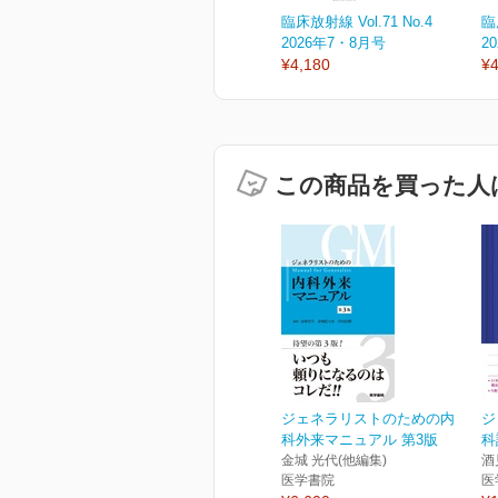
臨床放射線 Vol.71 No.4
臨
2026年7・8月号
2
¥4,180
¥4
この商品を買った人
ジェネラリストのための内
ジ
科外来マニュアル 第3版
科
金城 光代(他編集)
酒
医学書院
医