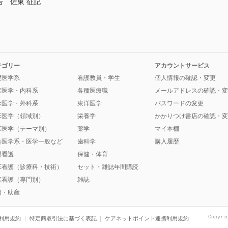
告 佐東 征記
テゴリー
アカウントサービス
礎医学系
看護教員・学生
個人情報の確認・変更
床医学・内科系
各種医療職
メールアドレスの確認・変
床医学・外科系
東洋医学
パスワードの変更
床医学（領域別）
栄養学
かかりつけ書店の確認・変
床医学（テーマ別）
薬学
マイ本棚
会医学系・医学一般など
歯科学
購入履歴
礎看護
保健・体育
床看護（診療科・技術）
セット・雑誌年間購読
床看護（専門別）
雑誌
健・助産
Copyri
利用規約
特定商取引法に基づく表記
ケアネットポイント連携利用規約