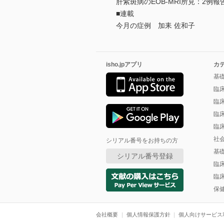
肝紫斑病のEOB-MRI所見：2例報
■連載
今月の症例 加耒 佐和子
isho.jpアプリ
カ
基
臨
臨
臨
臨
社
シリアル番号をお持ちの方
基
シリアル番号登録
臨
臨
保
会社概要
個人情報保護方針
個人向けサービス