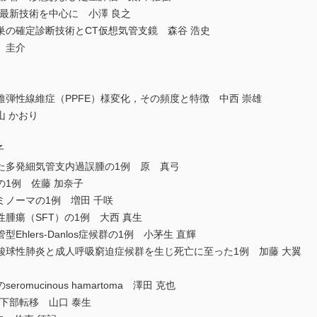
最新技術を中心に 小澤 良之
の確定診断技術とCT仮想気管支鏡 森谷 浩史
 圭介
弾性線維症（PPFE）様変化，その頻度と特徴 中西 崇雄
 かおり
子
た多発細気管支内過誤腫の1例 原 真弓
1例 佐藤 加奈子
ノーマの1例 増田 千咲
腫瘍（SFT）の1例 大西 真生
hlers-Danlos症候群の1例 小茅生 直輝
酸球性肺炎と成人呼吸窮迫症候群を生じ死亡に至った1例 加藤 大翼
mucinous hamartoma 澤田 克也
下部転移 山口 泰生