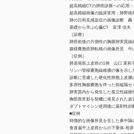
超高精細CTの肺癌診療への応用：
超高精細画像の臨床実用：肺野病巣
肺の日和見感染症の画像診断 轟
基礎から学ぶ心臓CT 富澤 信夫
［診療］
肺癌術後の片側性の胸膜肺実質線維
腺様嚢胞癌肺転移の画像所見 中山
［症例］
肺原発筋上皮癌の1例 山口 茉莉
リンパ管様嚢胞線維腫の像を示し
診断に苦慮した硬化性肺胞上皮腫の
多房性胸腺嚢胞を伴った前縦隔セミ
肺実質内から発生した孤立性線維性
胸部異常影を契機に発見された血管型E
ダプトマイシン使用後に薬剤性好
■症例
特徴的な画像所見を呈した鼻中隔のsero
食道扁平上皮癌からの下垂体-視床