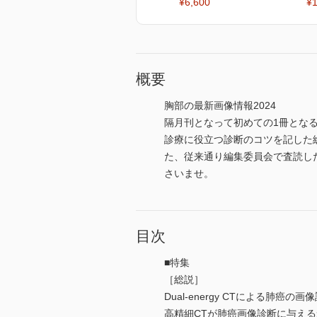
¥6,600
¥1
概要
胸部の最新画像情報2024
隔月刊となって初めての1冊とな
診療に役立つ診断のコツを記した
た、従来通り編集委員会で査読し
さいませ。
目次
■特集
［総説］
Dual-energy CTによる肺癌の
高精細CTが肺癌画像診断に与える