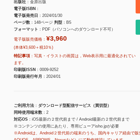
出版社
金原出版
電子版ISBN
電子版発売日
2024/01/30
ページ数
148ページ
判型
B5
フォーマット
PDF（パソコンへのダウンロード不可）
¥3,960
電子版販売価格：
(本体¥3,600＋税10％)
特記事項
写真・イラストの画質は，Web表示用に最適化されてい
ます。
印刷版ISSN
0009-9252
印刷版発行年月
2024/01
ご利用方法
ダウンロード型配信サービス（買切型）
同時使用端末数
2
対応OS
iOS最新の２世代前まで / Android最新の２世代前まで
※コンテンツの使用にあたり、専用ビューアisho.jpが必要
※Androidは、Android２世代前の端末のうち、国内キャリア経由で販
AQUOS、ARROWS、Nexusなど）にて動作確認しています