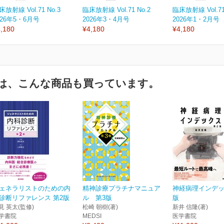
床放射線 Vol.71 No.3
臨床放射線 Vol.71 No.2
臨床放射線 Vol.71
026年5・6月号
2026年3・4月号
2026年1・2月号
,180
¥4,180
¥4,180
は、こんな商品も買っています。
ェネラリストのための内
精神診療プラチナマニュア
神経病理インデッ
診断リファレンス 第2版
ル 第3版
版
見 英太(監修)
松崎 朝樹(著)
新井 信隆(著)
学書院
MEDSI
医学書院