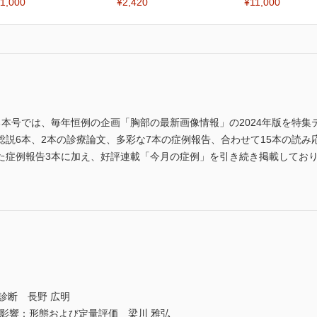
1,000
¥2,420
¥11,000
る本号では、毎年恒例の企画「胸部の最新画像情報」の2024年版を特
総説6本、2本の診療論文、多彩な7本の症例報告、合わせて15本の読み
た症例報告3本に加え、好評連載「今月の症例」を引き続き掲載してお
画像診断 長野 広明
影響：形態および定量評価 梁川 雅弘