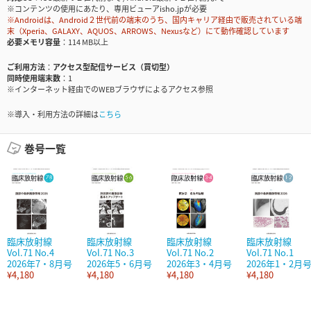
※コンテンツの使用にあたり、専用ビューアisho.jpが必要
※Androidは、Android２世代前の端末のうち、国内キャリア経由で販売されている端
末（Xperia、GALAXY、AQUOS、ARROWS、Nexusなど）にて動作確認しています
必要メモリ容量
114 MB以上
ご利用方法
アクセス型配信サービス（買切型）
同時使用端末数
1
※インターネット経由でのWEBブラウザによるアクセス参照
※導入・利用方法の詳細は
こちら
巻号一覧
臨床放射線
臨床放射線
臨床放射線
臨床放射線
Vol.71 No.4
Vol.71 No.3
Vol.71 No.2
Vol.71 No.1
2026年7・8月号
2026年5・6月号
2026年3・4月号
2026年1・2月
¥4,180
¥4,180
¥4,180
¥4,180