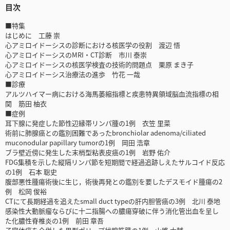
目次
■特集
はじめに 工藤 崇
心アミロイドーシスの診断における核医学の役割 渡辺 悟
心アミロイドーシスのMRI・CT診断 市川 泰崇
心アミロイドーシスの核医学検査の技術的問題点 栗原 まき子
心アミロイドーシス治療法の進歩 竹花 一哉
■診療
アルツハイマー病における海馬萎縮指標と疾患特異領域脳血流指標の相
関 筋田 柚衣
■症例
耳下腺に発症した節性辺縁帯リンパ腫の1例 衣笠 里菜
術前に肺腺癌との鑑別困難であったbronchiolar adenoma/ciliated
muconodular papillary tumorの1例 岡田 浩章
ブラ壁近傍に発生した末梢型粘表皮癌の1例 岩野 佑介
FDG集積を示した縦隔リンパ節を短期間で経過追跡しえたサルコイド反応
の1例 石本 聡史
腹部悪性腫瘍術後に生じ，術後再発との鑑別を要したデスモイド腫瘍の2
例 松岡 俊裕
CTにて長期経過を追えたsmall duct typeの肝内胆管癌の3例 北川 泰地
感染性大動脈瘤ならびに十二指腸への膿瘍穿破に伴う消化管出血を呈し
た化膿性脊椎炎の1例 前田 章吾