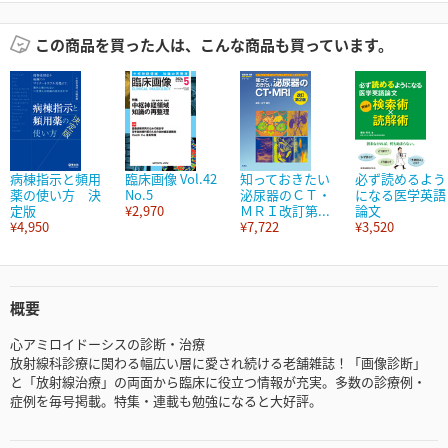
この商品を買った人は、こんな商品も買っています。
病棟指示と頻用
臨床画像 Vol.42
知っておきたい
必ず読めるよう
薬の使い方 決
No.5
泌尿器のＣＴ・
になる医学英語
定版
¥2,970
ＭＲＩ改訂第...
論文
¥4,950
¥7,722
¥3,520
概要
心アミロイドーシスの診断・治療
放射線科診療に関わる幅広い層に愛され続ける老舗雑誌！「画像診断」
と「放射線治療」の両面から臨床に役立つ情報が充実。多数の診療例・
症例を毎号掲載。特集・連載も勉強になると大好評。