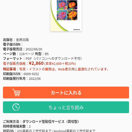
出版社
金原出版
電子版ISBN
電子版発売日
2022/06/20
ページ数
116ページ
判型
B5
フォーマット
PDF（パソコンへのダウンロード不可）
¥2,860
電子版販売価格：
(本体¥2,600＋税10％)
特記事項
写真・イラストの画質は，Web表示用に最適化されています。
印刷版ISSN
0009-9252
印刷版発行年月
2022/06
カートに入れる
ちょっと立ち読み
ご利用方法
ダウンロード型配信サービス（買切型）
同時使用端末数
2
対応OS
iOS最新の２世代前まで / Android最新の２世代前まで