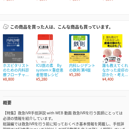
この商品を買った人は、こんな商品も買っています。
ホスピタリスト
ICU医の素 By
内科レジデント
誰も教えてくれ
のための内科診
system×重症患
の鉄則 第4版
なかった皮疹の
療フローチャ...
者管理レシピ
¥5,280
診かた・考え...
¥8,800
¥5,280
¥4,400
概要
【特集】救急IVR手技詳説 with WEB 動画 救急IVRを行う医師にとっては
必須の情報を紹介しています。
総論編では救急IVRを行う前に知っておくべき基本情報を掲載し、手技詳