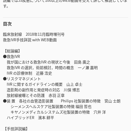
説編では53疾患について100以上のWEB動画を交えて詳しく解説していま
す。
目次
臨床放射線 2018年11月臨時増刊号
救急IVR手技詳説 with WEB動画
【総論編】
●救急IVR
我が国における救急IVR の現状と今後 田島 廣之
救急IVR の選択，術前検討，時間の概念 一ノ瀬 嘉明
IVR の診療体制 近藤 浩史
●リスクマネジメント
IVR に関するガイドラインの概要 山上 卓士
造影剤の副作用と発症時の対応 川俣 博志
放射線被曝とその防護 赤羽 正章
●装 置 各社の血管造影装置 Philips 社製装置の特徴 宮山 士朗
シーメンスヘルスケア社製装置の特徴 福田 哲也
キヤノンメディカルシステムズ社製装置の特徴 穴井 洋
ハイブリッドER 濱本 耕平
【手技詳説編】