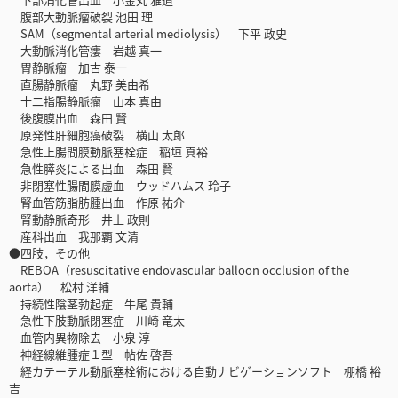
腹部大動脈瘤破裂 池田 理
SAM（segmental arterial mediolysis） 下平 政史
大動脈消化管瘻 岩越 真一
胃静脈瘤 加古 泰一
直腸静脈瘤 丸野 美由希
十二指腸静脈瘤 山本 真由
後腹膜出血 森田 賢
原発性肝細胞癌破裂 横山 太郎
急性上腸間膜動脈塞栓症 稲垣 真裕
急性膵炎による出血 森田 賢
非閉塞性腸間膜虚血 ウッドハムス 玲子
腎血管筋脂肪腫出血 作原 祐介
腎動静脈奇形 井上 政則
産科出血 我那覇 文清
●四肢，その他
REBOA（resuscitative endovascular balloon occlusion of the
aorta） 松村 洋輔
持続性陰茎勃起症 牛尾 貴輔
急性下肢動脈閉塞症 川崎 竜太
血管内異物除去 小泉 淳
神経線維腫症１型 帖佐 啓吾
経カテーテル動脈塞栓術における自動ナビゲーションソフト 棚橋 裕
吉