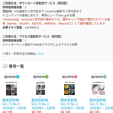
ご利用方法
ダウンロード型配信サービス（買切型）
同時使用端末数
2
対応OS
iOS最新の２世代前まで / Android最新の２世代前まで
※コンテンツの使用にあたり、専用ビューアisho.jpが必要
※Androidは、Android２世代前の端末のうち、国内キャリア経由で販売されている端
末（Xperia、GALAXY、AQUOS、ARROWS、Nexusなど）にて動作確認しています
必要メモリ容量
130 MB以上
ご利用方法
アクセス型配信サービス（買切型）
同時使用端末数
1
※インターネット経由でのWEBブラウザによるアクセス参照
※導入・利用方法の詳細は
こちら
巻号一覧
臨床放射線
臨床放射線
臨床放射線
臨床放射線
Vol.71 No.4
Vol.71 No.3
Vol.71 No.2
Vol.71 No.1
2026年7・8月号
2026年5・6月号
2026年3・4月号
2026年1・2月
¥4,180
¥4,180
¥4,180
¥4,180