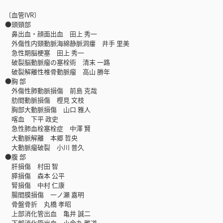
〔血管IVR〕
●頭頸部
鼻出血・顔面出血 田上 秀一
外傷性内頸動脈海綿静脈洞瘻 井手 里美
急性期脳梗塞 田上 秀一
破裂脳動脈瘤の塞栓術 清末 一路
破裂解離性椎骨動脈瘤 高山 勝年
●胸 部
外傷性肺動脈損傷 前島 克哉
肋間動脈損傷 樫見 文枝
胸部大動脈損傷 山口 雅人
喀血 下平 政史
急性肺血栓塞栓症 中澤 賢
大動脈解離 本郷 哲央
大動脈瘤破裂 小川 普久
●腹 部
肝損傷 村田 智
膵損傷 森本 公平
腎損傷 中村 仁康
腸間膜損傷 一ノ瀬 嘉明
骨盤骨折 丸橋 孝昭
上部消化管出血 亀井 誠二
下部消化管出血 小金丸 雅道