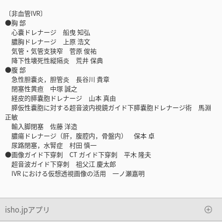
〔非血管IVR〕
●胸 部
心嚢ドレナージ 船曳 知弘
膿胸ドレナージ 上原 浩文
気管・気管支狭窄 菅原 俊祐
降下性壊死性縦隔炎 荒井 保典
●腹 部
急性胆嚢炎，胆管炎 長谷川 貴章
閉塞性黄疸 中塚 誠之
経皮的膵嚢胞ドレナージ 山本 真由
膵仮性嚢胞に対する超音波内視鏡ガイド下膵嚢胞ドレナージ術 馬淵
正敏
輸入脚閉塞 佐藤 洋造
膿瘍ドレナージ（肝，腹腔内，骨盤内） 保本 卓
尿路閉塞，水腎症 村田 慎一
●画像ガイド下穿刺 CT ガイド下穿刺 平木 隆夫
超音波ガイド下穿刺 祖父江 慶太郎
IVR における仮想透視画像の活用 一ノ瀬嘉明
isho.jpアプリ