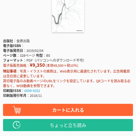
出版社
金原出版
電子版ISBN
電子版発売日
2019/02/04
ページ数
328ページ
判型
B5
フォーマット
PDF（パソコンへのダウンロード不可）
¥9,350
電子版販売価格：
(本体¥8,500＋税10％)
特記事項
写真・イラストの画質は，Web表示用に最適化されています。広告掲載頁
は空白頁に変更しています。
買切電子版のみ動画ページのURLをリンクを設定しています。QRコードを読み取る必
要なく、WEB動画を参照できます。
印刷版ISSN
0009-9252
印刷版発行年月
2018/11
カートに入れる
ちょっと立ち読み