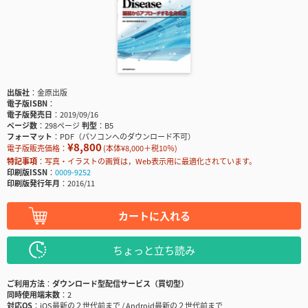
出版社
金原出版
電子版ISBN
電子版発売日
2019/09/16
ページ数
298ページ
判型
B5
フォーマット
PDF（パソコンへのダウンロード不可）
¥8,800
電子版販売価格：
(本体¥8,000＋税10％)
特記事項
写真・イラストの画質は，Web表示用に最適化されています。
印刷版ISSN
0009-9252
印刷版発行年月
2016/11
カートに入れる
ちょっと立ち読み
ご利用方法
ダウンロード型配信サービス（買切型）
同時使用端末数
2
対応OS
iOS最新の２世代前まで / Android最新の２世代前まで