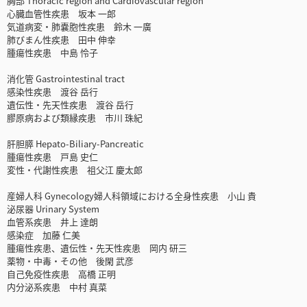
胸部 Thoracic region and Cardiovascular region
心臓血管性疾患 坂本 一郎
気道病変・肺嚢胞性疾患 鈴木 一廣
肺びまん性疾患 田中 伸幸
腫瘍性疾患 中島 怜子
消化管 Gastrointestinal tract
感染性疾患 渡谷 岳行
遺伝性・先天性疾患 渡谷 岳行
膠原病および類縁疾患 市川 珠紀
肝胆膵 Hepato-Biliary-Pancreatic
腫瘍性疾患 戸島 史仁
変性・代謝性疾患 祖父江 慶太郎
産婦人科 Gynecology婦人科領域における全身性疾患 小山 貴
泌尿器 Urinary System
血管系疾患 井上 達朗
感染症 加藤 仁美
腫瘍性疾患、遺伝性・先天性疾患 岡内 研三
薬物・中毒・その他 後閑 武彦
自己免疫性疾患 高橋 正明
内分泌系疾患 中村 真菜