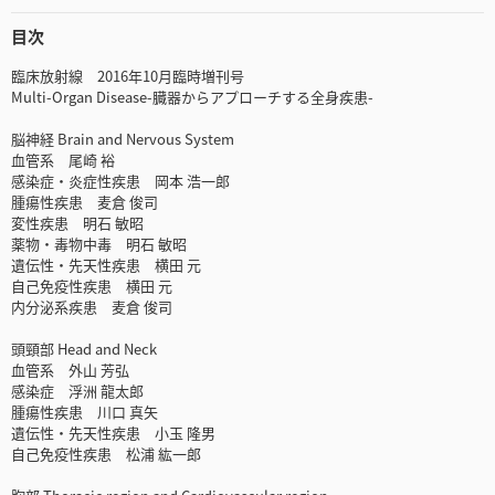
目次
臨床放射線 2016年10月臨時増刊号
Multi-Organ Disease-臓器からアプローチする全身疾患-
脳神経 Brain and Nervous System
血管系 尾崎 裕
感染症・炎症性疾患 岡本 浩一郎
腫瘍性疾患 麦倉 俊司
変性疾患 明石 敏昭
薬物・毒物中毒 明石 敏昭
遺伝性・先天性疾患 横田 元
自己免疫性疾患 横田 元
内分泌系疾患 麦倉 俊司
頭頸部 Head and Neck
血管系 外山 芳弘
感染症 浮洲 龍太郎
腫瘍性疾患 川口 真矢
遺伝性・先天性疾患 小玉 隆男
自己免疫性疾患 松浦 紘一郎