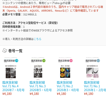
※コンテンツの使用にあたり、専用ビューアisho.jpが必要
※Androidは、Android２世代前の端末のうち、国内キャリア経由で販売されている端
末（Xperia、GALAXY、AQUOS、ARROWS、Nexusなど）にて動作確認しています
必要メモリ容量
312 MB以上
ご利用方法
アクセス型配信サービス（買切型）
同時使用端末数
1
※インターネット経由でのWEBブラウザによるアクセス参照
※導入・利用方法の詳細は
こちら
巻号一覧
臨床放射線
臨床放射線
臨床放射線
臨床放射線
Vol.71 No.4
Vol.71 No.3
Vol.71 No.2
Vol.71 No.1
2026年7・8月号
2026年5・6月号
2026年3・4月号
2026年1・2月
¥4,180
¥4,180
¥4,180
¥4,180