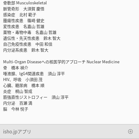
骨軟部 Musculoskeletal
脈管奇形 大須賀 慶悟
感染症 北村 範子
腫瘍性疾患 篠崎 健史
変性疾患 名嘉山 哲雄
薬物・毒物中毒 名嘉山 哲雄
遺伝性・先天性疾患 鈴木 智大
自己免疫性疾患 中田 和佳
内分泌系疾患 鈴木 智大
Multi-Organ Diseaseへの核医学的アプローチ Nuclear Medicine
骨 橋本 禎介
唾液腺、IgG4関連疾患 須山 淳平
HIV、呼吸 小須田 茂
心臓、糖尿病 橋本 順
炎症 桐山 智成
筋強直性ジストロフィー 須山 淳平
内分泌 百瀬 満
脳 今林 悦子
isho.jpアプリ