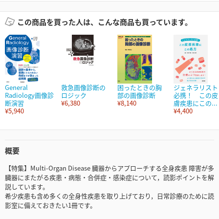
この商品を買った人は、こんな商品も買っています。
General
救急画像診断の
困ったときの胸
ジェネラリスト
Radiology画像診
ロジック
部の画像診断
必携！ この皮
断演習
¥6,380
¥8,140
膚疾患にこの...
¥5,940
¥4,400
概要
【特集】Multi-Organ Disease 臓器からアプローチする全身疾患 障害が多
臓器にまたがる疾患・病態・合併症・感染症について，読影ポイントを解
説しています。
希少疾患も含め多くの全身性疾患を取り上げており，日常診療のために読
影室に備えておきたい1冊です。