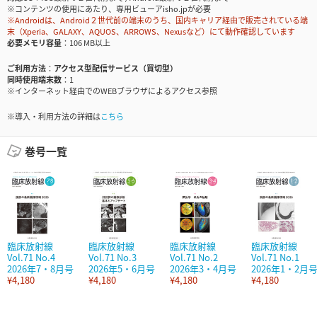
※コンテンツの使用にあたり、専用ビューアisho.jpが必要
※Androidは、Android２世代前の端末のうち、国内キャリア経由で販売されている端
末（Xperia、GALAXY、AQUOS、ARROWS、Nexusなど）にて動作確認しています
必要メモリ容量
106 MB以上
ご利用方法
アクセス型配信サービス（買切型）
同時使用端末数
1
※インターネット経由でのWEBブラウザによるアクセス参照
※導入・利用方法の詳細は
こちら
巻号一覧
臨床放射線
臨床放射線
臨床放射線
臨床放射線
Vol.71 No.4
Vol.71 No.3
Vol.71 No.2
Vol.71 No.1
2026年7・8月号
2026年5・6月号
2026年3・4月号
2026年1・2月
¥4,180
¥4,180
¥4,180
¥4,180