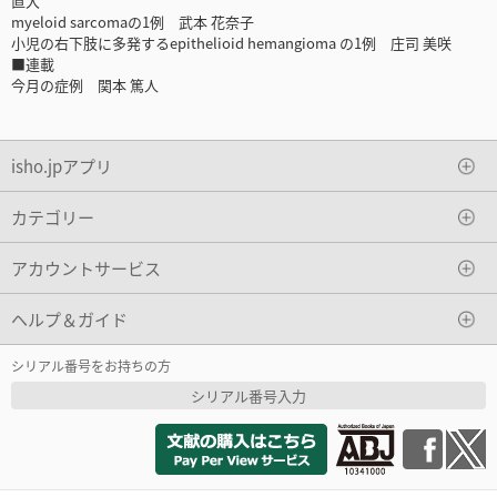
直大
myeloid sarcomaの1例 武本 花奈子
小児の右下肢に多発するepithelioid hemangioma の1例 庄司 美咲
■連載
今月の症例 関本 篤人
isho.jpアプリ
カテゴリー
アカウントサービス
ヘルプ＆ガイド
シリアル番号をお持ちの方
シリアル番号入力