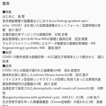
目次
■特集
はじめに 森 墾
急性期脳梗塞や脳腫瘍などにおけるoscillatingｰgradient spinｰ
echo（OGSE）法を用いた拡散強調像のピットフォール：拡散時間の影
響 前川 朋子
定量的磁化率マッピングの画像診断 対馬 史泰
脳血管領域における4D flow MRIの基礎と臨床応用 武田 康寛
マルチパラメトリックMRIによるデータ駆動型の画像診断補助―MR
fingerprintingとsynthetic MRI 藤田 翔平
■総説
COVIDｰ19肺外病変の画像診断―
ACE2
遺伝子発現率という観点から 樋口
智博
■症例
COVIDｰ19との関連が疑われた脳梗塞の4例 清水 麻里奈
錐体斜台部に発生したsolitary fibrous tumorの1例 田代 茜子
ソマトスタチン受容体シンチグラフィが診断に有用であった主膵管内進
展型膵神経内分泌腫瘍の1例 森川 友郎
血便症状で発見されたdesmoplastic small round cell tumorの1例 沖野
佳
腎angiomyolipoma with epithelial cysts（AMLEC）の1例 小林 祐介
先天性腎欠損を伴った精嚢腺嚢胞（Zinner症候群）が疑われた1例 首藤