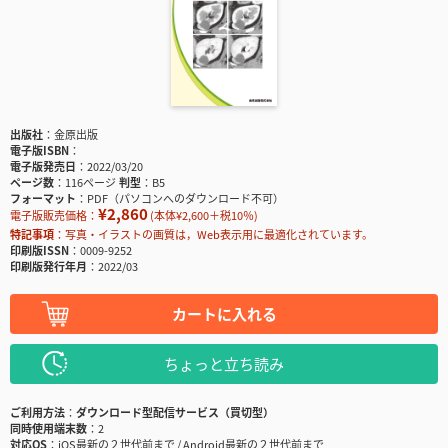
出版社
金原出版
電子版ISBN
電子版発売日
2022/03/20
ページ数
116ページ
判型
B5
フォーマット
PDF（パソコンへのダウンロード不可）
¥2,860
電子版販売価格：
(本体¥2,600＋税10％)
特記事項
写真・イラストの画質は，Web表示用に最適化されています。
印刷版ISSN
0009-9252
印刷版発行年月
2022/03
カートに入れる
ちょっと立ち読み
ご利用方法
ダウンロード型配信サービス（買切型）
同時使用端末数
2
対応OS
iOS最新の２世代前まで / Android最新の２世代前まで