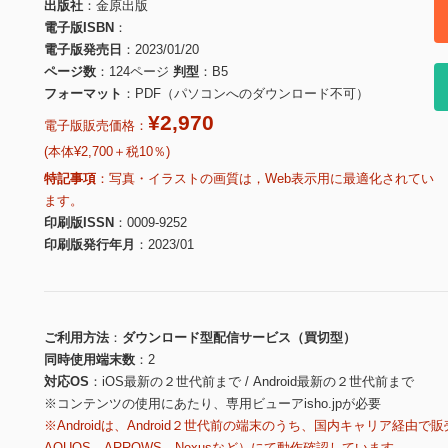
出版社
金原出版
電子版ISBN
電子版発売日
2023/01/20
ページ数
124ページ
判型
B5
フォーマット
PDF（パソコンへのダウンロード不可）
¥2,970
電子版販売価格：
(本体¥2,700＋税10％)
特記事項
写真・イラストの画質は，Web表示用に最適化されてい
ます。
印刷版ISSN
0009-9252
印刷版発行年月
2023/01
ご利用方法
ダウンロード型配信サービス（買切型）
同時使用端末数
2
対応OS
iOS最新の２世代前まで / Android最新の２世代前まで
※コンテンツの使用にあたり、専用ビューアisho.jpが必要
※Androidは、Android２世代前の端末のうち、国内キャリア経由で販
AQUOS、ARROWS、Nexusなど）にて動作確認しています