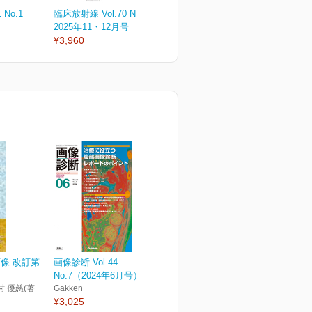
 No.1
臨床放射線 Vol.70 No.6
臨床放射線 Vol.70 No.5
臨
2025年11・12月号
2025年9・10月号
2
¥3,960
¥3,960
¥
像 改訂第
画像診断 Vol.44
No.7（2024年6月号）
村 優慈(著
Gakken
¥3,025