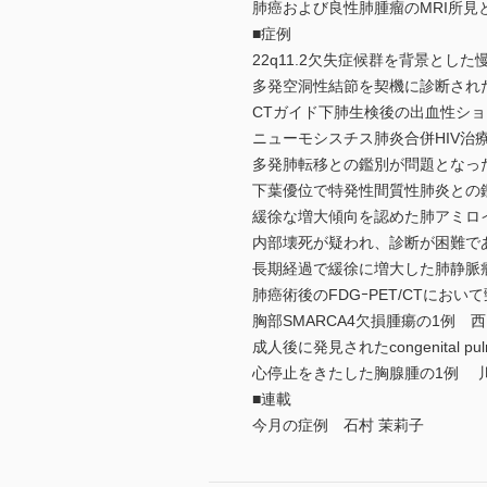
肺癌および良性肺腫瘤のMRI所見
■症例
22q11.2欠失症候群を背景とした
多発空洞性結節を契機に診断されたCOVIDｰ1
CTガイド下肺生検後の出血性ショ
ニューモシスチス肺炎合併HIV治
多発肺転移との鑑別が問題となっ
下葉優位で特発性間質性肺炎との
緩徐な増大傾向を認めた肺アミロイ
内部壊死が疑われ、診断が困難であ
長期経過で緩徐に増大した肺静脈
肺癌術後のFDGｰPET/CTにお
胸部SMARCA4欠損腫瘍の1例 
成人後に発見されたcongenital pulm
心停止をきたした胸腺腫の1例 川
■連載
今月の症例 石村 茉莉子