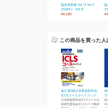
臨床放射線 Vol.71 No.4
臨
2026年7・8月号
2
¥4,180
¥4
この商品を買った人
改訂第5版日本救急医学会
病
ICLSコースガイドブック
方
日本救急医学会ICLSコース企
松
画運営委員会ICLSコース教材
羊