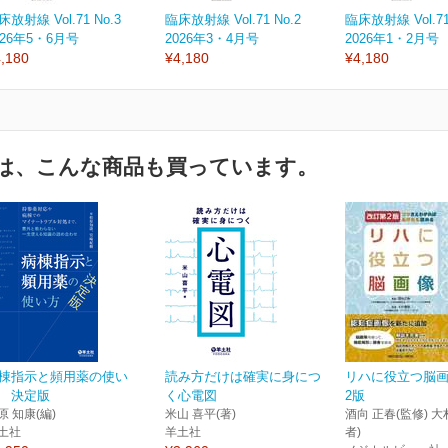
床放射線 Vol.71 No.3
臨床放射線 Vol.71 No.2
臨床放射線 Vol.71
026年5・6月号
2026年3・4月号
2026年1・2月号
,180
¥4,180
¥4,180
は、こんな商品も買っています。
棟指示と頻用薬の使い
読み方だけは確実に身につ
リハに役立つ脳画
 決定版
く心電図
2版
原 知康(編)
米山 喜平(著)
酒向 正春(監修) 大
土社
羊土社
者)