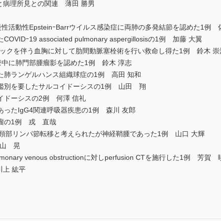
と病理所見との関連 薄田 勝男
慢性活動性EpsteinｰBarrウイルス感染症に両肺の多発結節を認めた1例 
9 associated pulmonary aspergillosisの1例 加藤 大翼
ックを伴う血胸に対して肋間動脈塞栓術を行い救命し得た1例 鈴木 崇
療中に肺門部腫瘤影を認めた1例 鈴木 淳志
た肺ランゲルハンス組織球症の1例 高田 知和
鑑別を要したサルコイドーシスの1例 山田 翔
ドーシスの2例 何澤 信礼
ったIgG4関連呼吸器疾患の1例 森川 友郎
瘤の1例 戎 直哉
いて頸部リンパ節転移と考えられたが神経鞘腫であった1例 山口 大輝
西山 晃
onary venous obstructionに対しperfusion CTを施行した1例 芳賀 
上 紘平