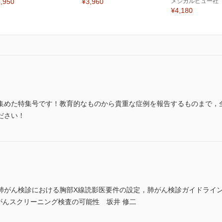
,950
¥3,960
メジカルビュー社
¥4,180
集めた特集号です！教育的なものから貴重な症例を報告するものまで，全
ださい！
肺がん検診における胸部X線読影医要件の設定，肺がん検診ガイドライン
がんスクリーニング検査の可能性 坂井 修二