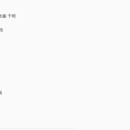
佐藤 千明
浩
暁