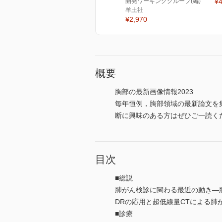
開発ワーキンググループ(編)
¥4
羊土社
¥2,970
概要
胸部の最新画像情報2023
毎年恒例，胸部領域の最新論文を
断に興味のある方はぜひご一読く
目次
■総説
肺がん検診に関わる最近の動き―
DRの応用と超低線量CTによる肺
■診療