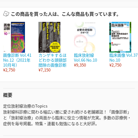
この商品を買った人は、こんな商品も買っています。
画像診断 Vol.41
カンゲキするほ
臨床放射線
臨床画像 Vol.37
No.12（2021年
どわかる頭頸部
Vol.66 No.10
No.10
10月号）
間隙の画像診断
¥9,350
¥2,750
¥2,750
¥7,150
概要
定位放射線治療のTopics
放射線科診療に関わる幅広い層に愛され続ける老舗雑誌！「画像診断」
と「放射線治療」の両面から臨床に役立つ情報が充実。多数の診療例・
症例を毎号掲載。特集・連載も勉強になると大好評。