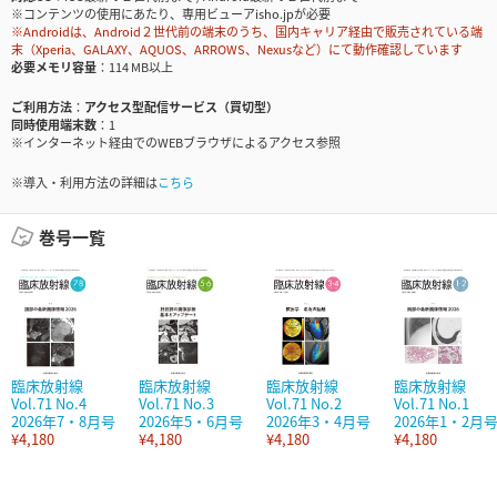
※コンテンツの使用にあたり、専用ビューアisho.jpが必要
※Androidは、Android２世代前の端末のうち、国内キャリア経由で販売されている端
末（Xperia、GALAXY、AQUOS、ARROWS、Nexusなど）にて動作確認しています
必要メモリ容量
114 MB以上
ご利用方法
アクセス型配信サービス（買切型）
同時使用端末数
1
※インターネット経由でのWEBブラウザによるアクセス参照
※導入・利用方法の詳細は
こちら
巻号一覧
臨床放射線
臨床放射線
臨床放射線
臨床放射線
Vol.71 No.4
Vol.71 No.3
Vol.71 No.2
Vol.71 No.1
2026年7・8月号
2026年5・6月号
2026年3・4月号
2026年1・2月
¥4,180
¥4,180
¥4,180
¥4,180