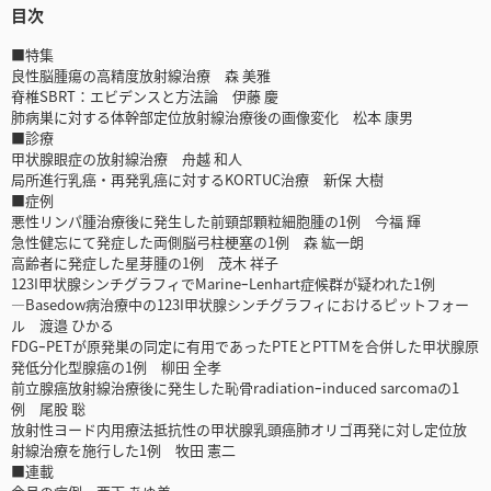
目次
■特集
良性脳腫瘍の高精度放射線治療 森 美雅
脊椎SBRT：エビデンスと方法論 伊藤 慶
肺病巣に対する体幹部定位放射線治療後の画像変化 松本 康男
■診療
甲状腺眼症の放射線治療 舟越 和人
局所進行乳癌・再発乳癌に対するKORTUC治療 新保 大樹
■症例
悪性リンパ腫治療後に発生した前頸部顆粒細胞腫の1例 今福 輝
急性健忘にて発症した両側脳弓柱梗塞の1例 森 紘一朗
高齢者に発症した星芽腫の1例 茂木 祥子
123I甲状腺シンチグラフィでMarineｰLenhart症候群が疑われた1例
―Basedow病治療中の123I甲状腺シンチグラフィにおけるピットフォー
ル 渡邉 ひかる
FDGｰPETが原発巣の同定に有用であったPTEとPTTMを合併した甲状腺原
発低分化型腺癌の1例 柳田 全孝
前立腺癌放射線治療後に発生した恥骨radiationｰinduced sarcomaの1
例 尾股 聡
放射性ヨード内用療法抵抗性の甲状腺乳頭癌肺オリゴ再発に対し定位放
射線治療を施行した1例 牧田 憲二
■連載