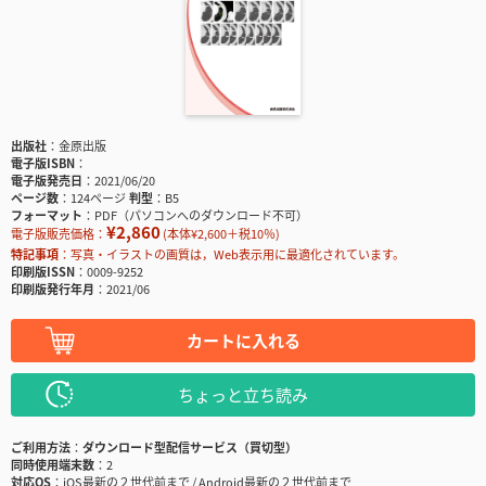
出版社
金原出版
電子版ISBN
電子版発売日
2021/06/20
ページ数
124ページ
判型
B5
フォーマット
PDF（パソコンへのダウンロード不可）
¥2,860
電子版販売価格：
(本体¥2,600＋税10％)
特記事項
写真・イラストの画質は，Web表示用に最適化されています。
印刷版ISSN
0009-9252
印刷版発行年月
2021/06
カートに入れる
ちょっと立ち読み
ご利用方法
ダウンロード型配信サービス（買切型）
同時使用端末数
2
対応OS
iOS最新の２世代前まで / Android最新の２世代前まで