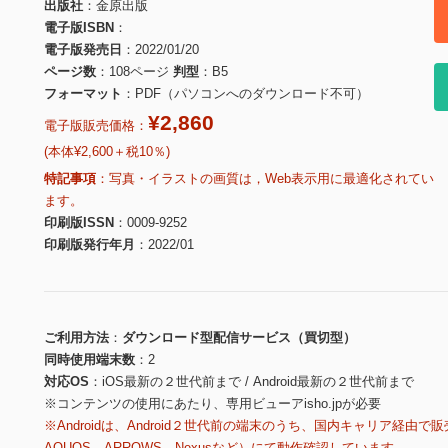
出版社
金原出版
電子版ISBN
電子版発売日
2022/01/20
ページ数
108ページ
判型
B5
フォーマット
PDF（パソコンへのダウンロード不可）
¥2,860
電子版販売価格：
(本体¥2,600＋税10％)
特記事項
写真・イラストの画質は，Web表示用に最適化されてい
ます。
印刷版ISSN
0009-9252
印刷版発行年月
2022/01
ご利用方法
ダウンロード型配信サービス（買切型）
同時使用端末数
2
対応OS
iOS最新の２世代前まで / Android最新の２世代前まで
※コンテンツの使用にあたり、専用ビューアisho.jpが必要
※Androidは、Android２世代前の端末のうち、国内キャリア経由で販
AQUOS、ARROWS、Nexusなど）にて動作確認しています