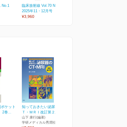
 No.1
臨床放射線 Vol.70 No.6
臨床放射線 Vol.70 No.5
臨
2025年11・12月号
2025年9・10月号
2
¥3,960
¥3,960
¥
剖ポケット
知っておきたい泌尿器のＣ
巻...
Ｔ・ＭＲＩ改訂第２版
山下 康行(編著)
学研メディカル秀潤社