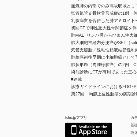
無気肺の内部でのみ高吸収域とし
気管気管支骨軟骨形成症の1例 佐
乳腺病変を合併した肺アミロイドー
初回CTで肺性肥大性骨関節症を伴
肺MALTリンパ腫からびまん性大
肺大細胞神経内分泌癌がSFT（solitary
気管支腺腫／線毛性粘液結節性乳頭
肺腺癌術後早期に小細胞癌として再
肺多形癌（肉腫様肺癌）の2例―C
術前診断にCTが有用であった三心
■連載
診療ガイドラインにおけるFDGｰP
第27回 胸腺上皮性腫瘍の病期診
isho.jpアプリ
カ
基
臨