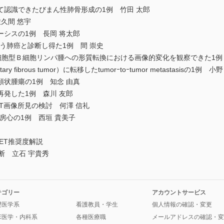
て認識できたびまん性肺骨形成の1例 竹田 太郎
久間 悠宇
シスの1例 長岡 将太郎
う肺癌と診断し得た1例 間 崇史
細胞型Ｂ細胞リンパ腫への形質転換における画像的変化を観察できた1例
 fibrous tumor）に転移したtumorｰtoｰtumor metastasisの1例 小
状腫瘍の1例 知念 由真
発した1例 森川 友郎
T画像所見の検討 何澤 信礼
房心の1例 西垣 貴美子
ET推奨度解説
断 立石 宇貴秀
テゴリー
アカウントサービス
礎医学系
看護教員・学生
個人情報の確認・変更
床医学・内科系
各種医療職
メールアドレスの確認・変