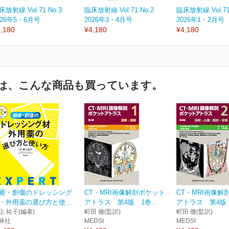
床放射線 Vol.71 No.3
臨床放射線 Vol.71 No.2
臨床放射線 Vol.71
026年5・6月号
2026年3・4月号
2026年1・2月号
,180
¥4,180
¥4,180
は、こんな商品も買っています。
瘡・創傷のドレッシング
CT・MRI画像解剖ポケット
CT・MRI画像解
・外用薬の選び方と使...
アトラス 第4版 1巻...
アトラス 第4版 2
上 祐子(編著)
町田 徹(監訳)
町田 徹(監訳)
林社
MEDSI
MEDSI