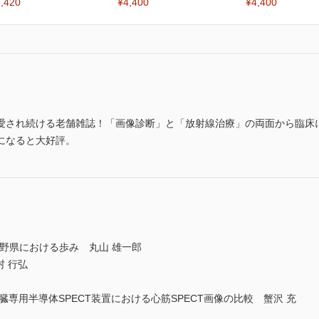
,420
¥4,400
¥4,400
愛され続ける老舗雑誌！「画像診断」と「放射線治療」の両面から臨床
になると大好評。
野県における歩み 丸山 雄一郎
村 行弘
臓専用半導体SPECT装置における心筋SPECT画像の比較 蟹沢 充