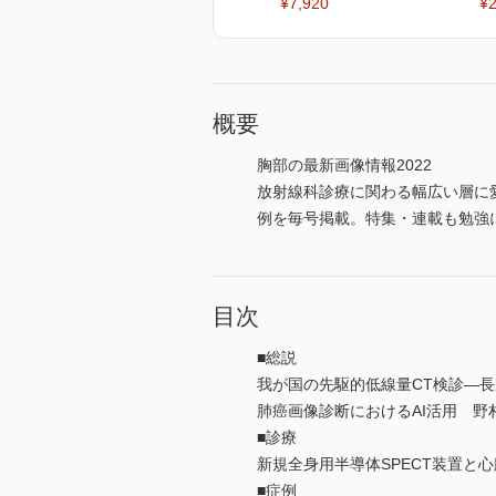
¥7,920
¥2
概要
胸部の最新画像情報2022
放射線科診療に関わる幅広い層に
例を毎号掲載。特集・連載も勉強
目次
■総説
我が国の先駆的低線量CT検診―長
肺癌画像診断におけるAI活用 野
■診療
新規全身用半導体SPECT装置と心
■症例