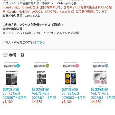
※コンテンツの使用にあたり、専用ビューアisho.jpが必要
※Androidは、Android２世代前の端末のうち、国内キャリア経由で販売されている端
末（Xperia、GALAXY、AQUOS、ARROWS、Nexusなど）にて動作確認しています
必要メモリ容量
150 MB以上
ご利用方法
アクセス型配信サービス（買切型）
同時使用端末数
1
※インターネット経由でのWEBブラウザによるアクセス参照
※導入・利用方法の詳細は
こちら
巻号一覧
臨床放射線
臨床放射線
臨床放射線
臨床放射線
Vol.71 No.4
Vol.71 No.3
Vol.71 No.2
Vol.71 No.1
2026年7・8月号
2026年5・6月号
2026年3・4月号
2026年1・2月
¥4,180
¥4,180
¥4,180
¥4,180