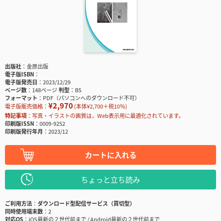
出版社
金原出版
電子版ISBN
電子版発売日
2023/12/29
ページ数
148ページ
判型
B5
フォーマット
PDF（パソコンへのダウンロード不可）
¥2,970
電子版販売価格：
(本体¥2,700＋税10％)
特記事項
写真・イラストの画質は，Web表示用に最適化されています。
印刷版ISSN
0009-9252
印刷版発行年月
2023/12
カートに入れる
ちょっと立ち読み
ご利用方法
ダウンロード型配信サービス（買切型）
同時使用端末数
2
対応OS
iOS最新の２世代前まで / Android最新の２世代前まで