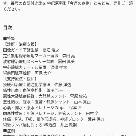
す。毎号の査読付き論文や好評連載「今月の症例」ともども、是非ご一読
ください。
目次
■特集
【診断・治療支援】
画像ガイド下針生検 徳江 浩之
定位放射線治療用マーカー留置 森田 亮
放射線治療用スペーサー留置 扇田 真美
中心静脈カテーテル留置 渡邉 孝太
術前門脈塞栓術 阿保 大介
【支持療法・緩和】
癌緩和治療：動注化学療法 佐藤 洋造
癌性出血：血管塞栓術 蘆田 浩一
悪性大静脈症候群：大静脈ステント 菅原 俊祐
悪性胸水，腹水：腹腔・静脈シャント 山本 真由
心嚢・胸水・腹水ドレナージのtips 保本 卓
閉塞性黄疸：胆管ドレナージ，胆管ステント 田村 全
疼痛：RFA，TAE，椎体形成術，神経ブロック 荒井 保典
術後リンパ漏に対するIVR治療 井上 政則
■症例