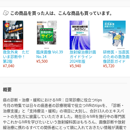
この商品を買った人は、こんな商品も買っています。
救急外来 ただ
臨床画像 Vol.39
放射線治療計画
研修医・当直医
いま診断中！
No.14
ガイドライン
のための救急画
第2版
¥5,500
2024年版
像読影ガイド
¥7,040
¥5,940
¥5,720
概要
癌の診断・治療・緩和におけるIVR：日常診療に役立つtips
今月の特集では日々の癌患者の診療現場で役立つIVRのtipsを、「診断・
治療支援」と「支持療法・緩和」の項目に大別し、合計13人のエキスパ
ートの先生方に披露していただきました。現在日々IVRを施行中の専門医
やこれからIVRを学びたいという放射線科医はもちろん、画像診断や放射
線治療に携わるすべての関係者にとって頭に入れておきたい情報が満載で