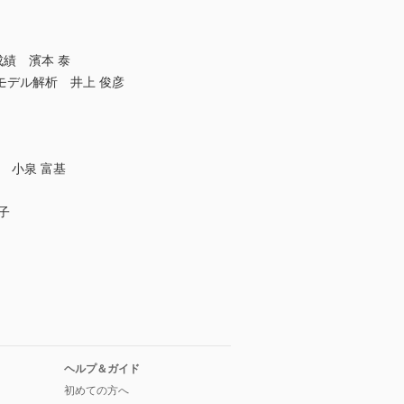
績 濱本 泰
デル解析 井上 俊彦
ー 小泉 富基
子
ヘルプ＆ガイド
初めての方へ