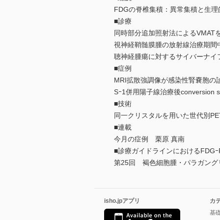
FDGの脊椎集積：異常集積と生理的集積
■診療
同時部分追加照射法によるVMAT
視神経鞘髄膜腫の放射線治療期間
聴神経腫瘍に対するサイバーナイ
■症例
MRI拡散強調像が感染性腎嚢胞の
Sｰ1併用陽子線治療後convers
■技術
同一クリスタルを用いた世代別PE
■連載
今月の症例 栗原 真南
■診療ガイドラインにおけるFDGｰ
第25回 褐色細胞腫・パラガン
isho.jpアプリ
カ
基