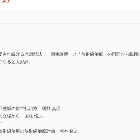
,680
愛され続ける老舗雑誌！「画像診断」と「放射線治療」の両面から臨床
になると大好評。
不整脈の新世代治療 網野 真理
の立場から 国枝 悦夫
二
定位放射線治療の放射線治療計画 岡本 裕之