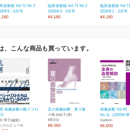
床放射線 Vol.71 No.3
臨床放射線 Vol.71 No.2
臨床放射線 Vol.71
026年5・6月号
2026年3・4月号
2026年1・2月号
,180
¥4,180
¥4,180
は、こんな商品も買っています。
房 画像診断の勘ドコロ
足の画像診断 第２版
画像診断 Vol.45
EO
小橋 由紋子(著)
No.11（2025年
MEDSI
田 博子(編集)
Gakken
¥8,360
ジカルビュー社
¥6,600