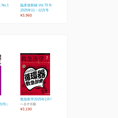
 No.1
臨床放射線 Vol.70 No.6
臨床放射線 Vol.70 No.5
臨
2025年11・12月号
2025年9・10月号
2
¥3,960
¥3,960
¥
救急医学2025年2月号
増刊号）
へるす出版
¥3,190