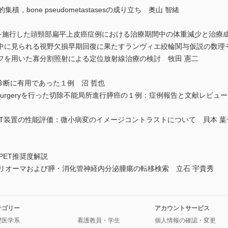
，bone pseudometastasesの成り立ち 奥山 智緒
を施行した頭頸部扁平上皮癌症例における治療期間中の体重減少と治療成
中に見られる視野欠損早期回復に果たすランヴィエ絞輪関与仮説の数理モ
フを用いた寡分割照射による定位放射線治療の検討 牧田 憲二
診断に有用であった１例 沼 哲也
ion surgeryを行った切除不能局所進行膵癌の１例：症例報告と文献レビュ
T装置の性能評価：微小病変のイメージコントラストについて 貝本 葉
PET推奨度解説
グリオーマおよび膵・消化管神経内分泌腫瘍の転移検索 立石 宇貴秀
テゴリー
アカウントサービス
礎医学系
看護教員・学生
個人情報の確認・変更