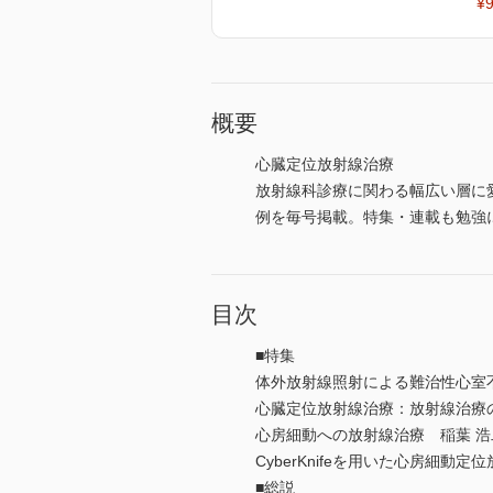
¥9
概要
心臓定位放射線治療
放射線科診療に関わる幅広い層に
例を毎号掲載。特集・連載も勉強
目次
■特集
体外放射線照射による難治性心室
心臓定位放射線治療：放射線治療
心房細動への放射線治療 稲葉 浩
CyberKnifeを用いた心房細動
■総説