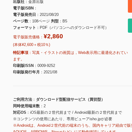
出版社
金原出版
電子版ISBN
電子版発売日
2021/08/20
ページ数
108ページ
判型
B5
フォーマット
PDF（パソコンへのダウンロード不可）
¥2,860
電子版販売価格：
(本体¥2,600＋税10％)
特記事項
写真・イラストの画質は，Web表示用に最適化されてい
ます。
印刷版ISSN
0009-9252
印刷版発行年月
2021/08
ご利用方法
ダウンロード型配信サービス（買切型）
同時使用端末数
2
対応OS
iOS最新の２世代前まで / Android最新の２世代前まで
※コンテンツの使用にあたり、専用ビューアisho.jpが必要
※Androidは、Android２世代前の端末のうち、国内キャリア経由で販
AQUOS、ARROWS、Nexusなど）にて動作確認しています