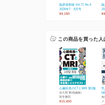
臨床放射線 Vol.71 No.4
臨
2026年7・8月号
2
¥4,180
¥4
この商品を買った人
心臓疾患のCTとMRI 第2版
乳
佐久間 肇(他編集)
N
医学書院
角
¥15,400
メ