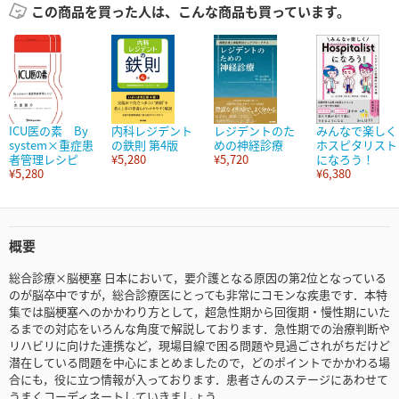
この商品を買った人は、こんな商品も買っています。
ICU医の素 By
内科レジデント
レジデントのた
みんなで楽しく
system×重症患
の鉄則 第4版
めの神経診療
ホスピタリスト
者管理レシピ
¥5,280
¥5,720
になろう！
¥5,280
¥6,380
概要
総合診療×脳梗塞 日本において，要介護となる原因の第2位となっている
のが脳卒中ですが，総合診療医にとっても非常にコモンな疾患です．本特
集では脳梗塞へのかかわり方として，超急性期から回復期・慢性期にいた
るまでの対応をいろんな角度で解説しております．急性期での治療判断や
リハビリに向けた連携など，現場目線で困る問題や見過ごされがちだけど
潜在している問題を中心にまとめましたので，どのポイントでかかわる場
合にも，役に立つ情報が入っております．患者さんのステージにあわせて
うまくコーディネートしていきましょう．