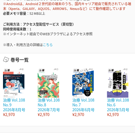
※Androidは、Android２世代前の端末のうち、国内キャリア経由で販売されている端
末（Xperia、GALAXY、AQUOS、ARROWS、Nexusなど）にて動作確認しています
必要メモリ容量
52 MB以上
ご利用方法
アクセス型配信サービス（買切型）
同時使用端末数
1
※インターネット経由でのWEBブラウザによるアクセス参照
※導入・利用方法の詳細は
こちら
巻号一覧
治療 Vol.108
治療 Vol.108
治療 Vol.108
治療 Vol.108
No.9
No.8
No.7
No.6
2026年8月号
2026年7月号
2026年6月号
2026年5月号
¥2,970
¥2,970
¥2,970
¥2,970