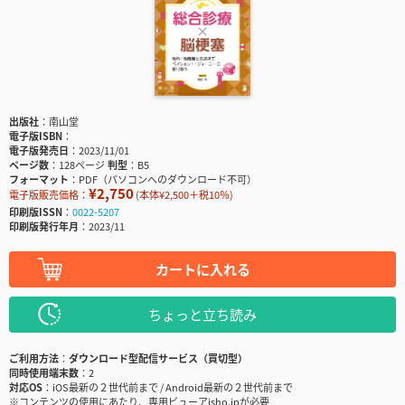
出版社
南山堂
電子版ISBN
電子版発売日
2023/11/01
ページ数
128ページ
判型
B5
フォーマット
PDF（パソコンへのダウンロード不可）
¥2,750
電子版販売価格：
(本体¥2,500＋税10％)
印刷版ISSN
0022-5207
印刷版発行年月
2023/11
カートに入れる
ちょっと立ち読み
ご利用方法
ダウンロード型配信サービス（買切型）
同時使用端末数
2
対応OS
iOS最新の２世代前まで / Android最新の２世代前まで
※コンテンツの使用にあたり、専用ビューアisho.jpが必要