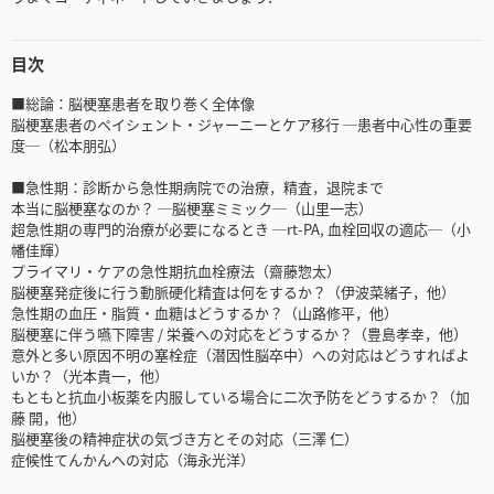
目次
■総論：脳梗塞患者を取り巻く全体像
脳梗塞患者のペイシェント・ジャーニーとケア移行 ─患者中心性の重要
度─（松本朋弘）
■急性期：診断から急性期病院での治療，精査，退院まで
本当に脳梗塞なのか？ ─脳梗塞ミミック─（山里一志）
超急性期の専門的治療が必要になるとき ─rt-PA, 血栓回収の適応─（小
幡佳輝）
プライマリ・ケアの急性期抗血栓療法（齋藤惣太）
脳梗塞発症後に行う動脈硬化精査は何をするか？（伊波菜緒子，他）
急性期の血圧・脂質・血糖はどうするか？（山路修平，他）
脳梗塞に伴う嚥下障害 / 栄養への対応をどうするか？（豊島孝幸，他）
意外と多い原因不明の塞栓症（潜因性脳卒中）への対応はどうすればよ
いか？（光本貴一，他）
もともと抗血小板薬を内服している場合に二次予防をどうするか？（加
藤 開，他）
脳梗塞後の精神症状の気づき方とその対応（三澤 仁）
症候性てんかんへの対応（海永光洋）