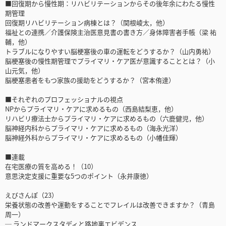
■回復期から慢性期：リハビリテーションからその後年余にわたる慢性
期管理
回復期リハビリテーション病棟とは？（関根崚太，他）
福祉との連携／介護保険主治医意見書の書き方／身体障害者手帳（梁 祐
輔，他）
トラブルになりやすい脳梗塞後の車の運転をどうするか？（山内勇祐）
脳梗塞後の慢性期管理でプライマリ・ケア医が意識することとは？（小
山元気，他）
脳梗塞患者をもつ家族の援助をどうするか？（宮本侑達）
■それぞれのプロフェッショナルの視点
NPからプライマリ・ケアに求めるもの（西島結梨恵，他）
リハビリ療法士からプライマリ・ケアに求めるもの（六鹿健児，他）
脳神経内科からプライマリ・ケアに求めるもの（海永光洋）
脳神経外科からプライマリ・ケアに求めるもの（小幡佳輝）
■連載
在宅医療の質を高める！（10）
意思決定支援に重要な5つのポイント（永井康徳）
えびさんぽ（23）
栄養状態の改善や運動をすることでフレイルは改善できますか？（青島
周一）
─ ランドマークスタディと路地裏エビデンス