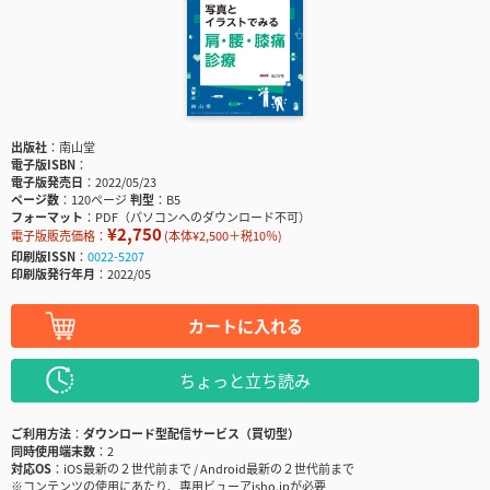
出版社
南山堂
電子版ISBN
電子版発売日
2022/05/23
ページ数
120ページ
判型
B5
フォーマット
PDF（パソコンへのダウンロード不可）
¥2,750
電子版販売価格：
(本体¥2,500＋税10％)
印刷版ISSN
0022-5207
印刷版発行年月
2022/05
カートに入れる
ちょっと立ち読み
ご利用方法
ダウンロード型配信サービス（買切型）
同時使用端末数
2
対応OS
iOS最新の２世代前まで / Android最新の２世代前まで
※コンテンツの使用にあたり、専用ビューアisho.jpが必要