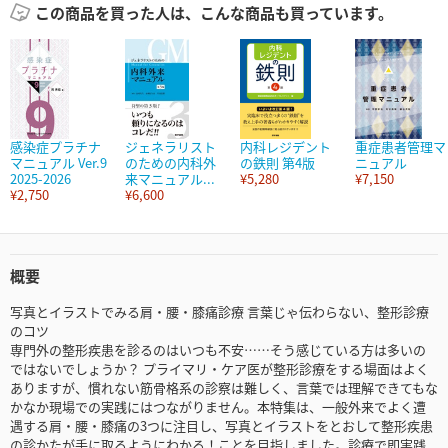
この商品を買った人は、こんな商品も買っています。
感染症プラチナ
ジェネラリスト
内科レジデント
重症患者管理マ
マニュアル Ver.9
のための内科外
の鉄則 第4版
ニュアル
2025-2026
来マニュアル...
¥5,280
¥7,150
¥2,750
¥6,600
概要
写真とイラストでみる肩・腰・膝痛診療 言葉じゃ伝わらない、整形診療
のコツ
専門外の整形疾患を診るのはいつも不安……そう感じている方は多いの
ではないでしょうか？ プライマリ・ケア医が整形診療をする場面はよく
ありますが、慣れない筋骨格系の診察は難しく、言葉では理解できてもな
かなか現場での実践にはつながりません。本特集は、一般外来でよく遭
遇する肩・腰・膝痛の3つに注目し、写真とイラストをとおして整形疾患
の診かたが手に取るようにわかる！ことを目指しました。診療で即実践