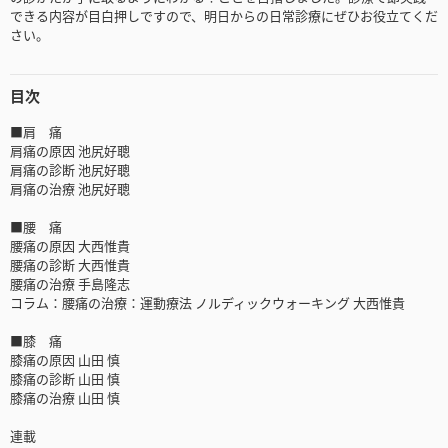
できる内容が目白押しですので、明日からの日常診療にぜひお役立てくだ
さい。
目次
■肩 痛
肩痛の原因 池尻好聰
肩痛の診断 池尻好聰
肩痛の治療 池尻好聰
■腰 痛
腰痛の原因 大西惟貴
腰痛の診断 大西惟貴
腰痛の治療 手島隆志
コラム：腰痛の治療：運動療法 ノルディックウォーキング 大西惟貴
■膝 痛
膝痛の原因 山田 慎
膝痛の診断 山田 慎
膝痛の治療 山田 慎
連載