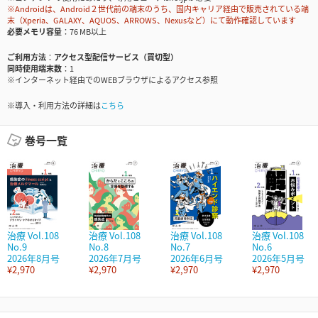
※Androidは、Android２世代前の端末のうち、国内キャリア経由で販売されている端
末（Xperia、GALAXY、AQUOS、ARROWS、Nexusなど）にて動作確認しています
必要メモリ容量
76 MB以上
ご利用方法
アクセス型配信サービス（買切型）
同時使用端末数
1
※インターネット経由でのWEBブラウザによるアクセス参照
※導入・利用方法の詳細は
こちら
巻号一覧
治療 Vol.108
治療 Vol.108
治療 Vol.108
治療 Vol.108
No.9
No.8
No.7
No.6
2026年8月号
2026年7月号
2026年6月号
2026年5月号
¥2,970
¥2,970
¥2,970
¥2,970