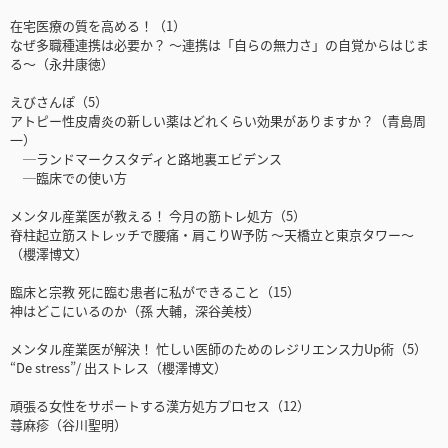
在宅医療の質を高める！（1）
なぜ多職種連携は必要か？ ～連携は「自らの無力さ」の自覚からはじま
る～（永井康徳）
えびさんぽ（5）
アトピー性皮膚炎の新しい薬はどれくらい効果がありますか？（青島周
一）
─ランドマークスタディと路地裏エビデンス
─臨床での使い方
メンタル産業医が教える！ 今月の筋トレ処方（5）
脊柱起立筋ストレッチで腰痛・肩こりW予防 ～天橋立と東京タワー～
（櫻澤博文）
臨床と宗教 死に臨む患者に私ができること（15）
神はどこにいるのか（孫 大輔，深谷美枝）
メンタル産業医が解決！ 忙しい医師のためのレジリエンス力Up術（5）
“De stress”/ 出ストレス（櫻澤博文）
頑張る女性をサポートする漢方処方プロセス（12）
蕁麻疹（谷川聖明）