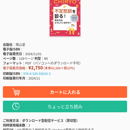
出版社
南山堂
電子版ISBN
電子版発売日
2024/11/01
ページ数
128ページ
判型
B5
フォーマット
PDF（パソコンへのダウンロード不可）
¥2,750
電子版販売価格：
(本体¥2,500＋税10％)
印刷版ISBN
978-4-525-93010-3
印刷版発行年月
2024/11
カートに入れる
ちょっと立ち読み
ご利用方法
ダウンロード型配信サービス（買切型）
同時使用端末数
2
対応OS
iOS最新の２世代前まで / Android最新の２世代前まで