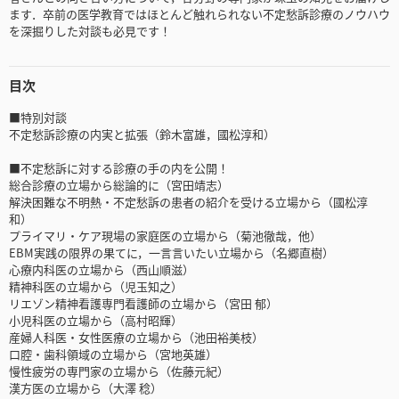
ます．卒前の医学教育ではほとんど触れられない不定愁訴診療のノウハウ
を深掘りした対談も必見です！
目次
■特別対談
不定愁訴診療の内実と拡張（鈴木富雄，國松淳和）
■不定愁訴に対する診療の手の内を公開！
総合診療の立場から総論的に（宮田靖志）
解決困難な不明熱・不定愁訴の患者の紹介を受ける立場から（國松淳
和）
プライマリ・ケア現場の家庭医の立場から（菊池徹哉，他）
EBM実践の限界の果てに，一言言いたい立場から（名郷直樹）
心療内科医の立場から（西山順滋）
精神科医の立場から（児玉知之）
リエゾン精神看護専門看護師の立場から（宮田 郁）
小児科医の立場から（高村昭輝）
産婦人科医・女性医療の立場から（池田裕美枝）
口腔・歯科領域の立場から（宮地英雄）
慢性疲労の専門家の立場から（佐藤元紀）
漢方医の立場から（大澤 稔）