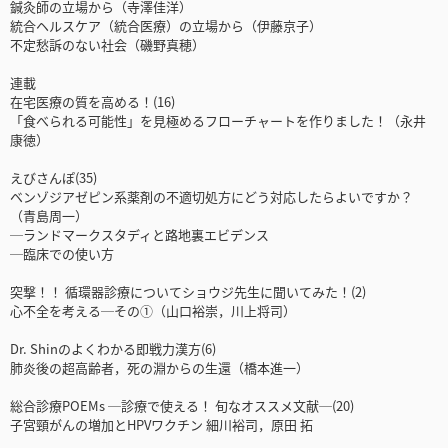
鍼灸師の立場から（寺澤佳洋）
統合ヘルスケア（統合医療）の立場から（伊藤京子）
不定愁訴のない社会（磯野真穂）
連載
在宅医療の質を高める！(16)
「食べられる可能性」を見極めるフローチャートを作りました！（永井
康徳）
えびさんぽ(35)
ベンゾジアゼピン系薬剤の不適切処方にどう対応したらよいですか？
（青島周一）
─ランドマークスタディと路地裏エビデンス
─臨床での使い方
突撃！！ 循環器診療についてショウジ先生に聞いてみた！(2)
心不全を考える─その①（山口裕崇，川上将司）
Dr. Shinのよくわかる即戦力漢方(6)
肺炎後の超高齢者，死の淵からの生還（橋本進一）
総合診療POEMs ─診療で使える！ 旬なオススメ文献─(20)
子宮頸がんの増加とHPVワクチン 細川裕司，原田 拓