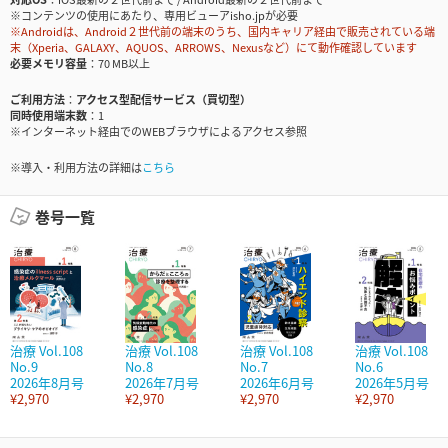
※コンテンツの使用にあたり、専用ビューアisho.jpが必要
※Androidは、Android２世代前の端末のうち、国内キャリア経由で販売されている端
末（Xperia、GALAXY、AQUOS、ARROWS、Nexusなど）にて動作確認しています
必要メモリ容量
70 MB以上
ご利用方法
アクセス型配信サービス（買切型）
同時使用端末数
1
※インターネット経由でのWEBブラウザによるアクセス参照
※導入・利用方法の詳細は
こちら
巻号一覧
治療 Vol.108
治療 Vol.108
治療 Vol.108
治療 Vol.108
No.9
No.8
No.7
No.6
2026年8月号
2026年7月号
2026年6月号
2026年5月号
¥2,970
¥2,970
¥2,970
¥2,970