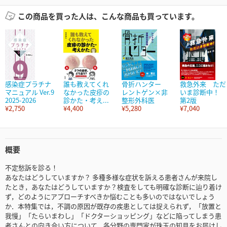
この商品を買った人は、こんな商品も買っています。
感染症プラチナ
誰も教えてくれ
骨折ハンター
救急外来 ただ
マニュアル Ver.9
なかった皮疹の
レントゲン×非
いま診断中！
2025-2026
診かた・考え...
整形外科医
第2版
¥2,750
¥4,400
¥5,280
¥7,040
概要
不定愁訴を診る！
あなたはどうしていますか？ 多種多様な症状を訴える患者さんが来院し
たとき，あなたはどうしていますか？検査をしても明確な診断に辿り着け
ず，どのようにアプローチすべきか悩むことも多いのではないでしょう
か．本特集では，不調の原因が既存の疾患としては捉えられず，「放置と
我慢」「たらいまわし」「ドクターショッピング」などに陥ってしまう患
者さんとの向き合い方について，各分野の専門家が珠玉の知見をお届けし