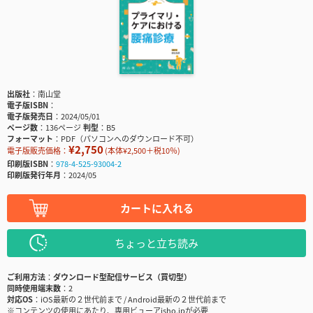
出版社
南山堂
電子版ISBN
電子版発売日
2024/05/01
ページ数
136ページ
判型
B5
フォーマット
PDF（パソコンへのダウンロード不可）
¥2,750
電子版販売価格：
(本体¥2,500＋税10％)
印刷版ISBN
978-4-525-93004-2
印刷版発行年月
2024/05
カートに入れる
ちょっと立ち読み
ご利用方法
ダウンロード型配信サービス（買切型）
同時使用端末数
2
対応OS
iOS最新の２世代前まで / Android最新の２世代前まで
※コンテンツの使用にあたり、専用ビューアisho.jpが必要