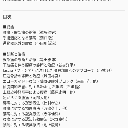
目次
■総論
腰痛・殿部痛の総論（遠藤健史）
手術適応となる腰痛（洞口 敬）
運動器以外の腰痛（小田川誠治）
■診断と治療
殿部痛の診断と治療（亀田雅博）
下肢痛を伴う腰痛の診断と治療（谷掛洋平）
fascia（ファシア）に注目した腰殿部痛へのアプローチ（小林 只）
圧迫骨折の診断と治療（城田祥吾）
エコーガイド下腰部・仙骨硬膜外ブロック（前田 学，他）
仙腸関節障害に対するSwing-石黒法（石黒 隆）
上殿皮神経障害による腰痛（藤原史明，他）
足からくる腰痛（岡部大地）
腰痛に対する運動療法（辻村孝之）
腰痛に対する物理療法（渡邉久士，他）
腰痛に対する鍼灸療法（寺澤佳洋）
腰痛に対する認知行動療法（水野泰行）
腰痛に対する装具療法（池上慶篤）