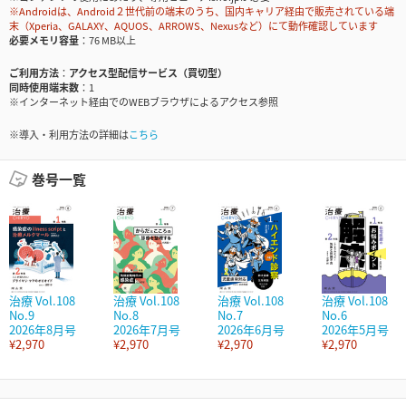
※Androidは、Android２世代前の端末のうち、国内キャリア経由で販売されている端
末（Xperia、GALAXY、AQUOS、ARROWS、Nexusなど）にて動作確認しています
必要メモリ容量
76 MB以上
ご利用方法
アクセス型配信サービス（買切型）
同時使用端末数
1
※インターネット経由でのWEBブラウザによるアクセス参照
※導入・利用方法の詳細は
こちら
巻号一覧
治療 Vol.108
治療 Vol.108
治療 Vol.108
治療 Vol.108
No.9
No.8
No.7
No.6
2026年8月号
2026年7月号
2026年6月号
2026年5月号
¥2,970
¥2,970
¥2,970
¥2,970