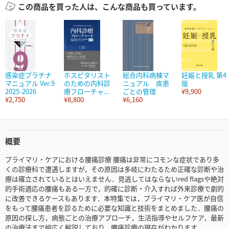
この商品を買った人は、こんな商品も買っています。
感染症プラチナ
ホスピタリスト
総合内科病棟マ
妊娠と授乳 第4
マニュアル Ver.9
のための内科診
ニュアル 疾患
版
2025-2026
療フローチャ...
ごとの管理
¥9,900
¥2,750
¥8,800
¥6,160
概要
プライマリ・ケアにおける腰痛診療 腰痛は非常にコモンな症状であり多
くの診療科で遭遇しますが，その原因は多岐にわたるため正確な診断や治
療は確立されているとはいえません．見逃してはならないred flagsや絶対
的手術適応の腰痛もある一方で，的確に診断・介入すれば外来診療で劇的
に改善できるケースもあります．本特集では，プライマリ・ケア医が自信
をもって腰痛患者を診るために必要な知識と技術をまとめました．腰痛の
原因の探し方，病態ごとの治療アプローチ，生活指導やセルフケア，最新
の治療法まで幅広く解説しており，腰痛診療の現在がわかります．