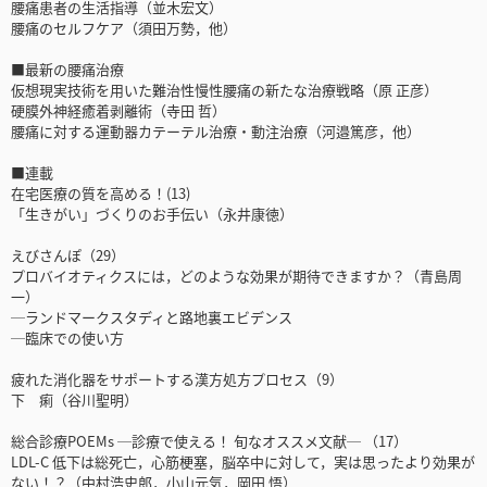
腰痛患者の生活指導（並木宏文）
腰痛のセルフケア（須田万勢，他）
■最新の腰痛治療
仮想現実技術を用いた難治性慢性腰痛の新たな治療戦略（原 正彦）
硬膜外神経癒着剥離術（寺田 哲）
腰痛に対する運動器カテーテル治療・動注治療（河邉篤彦，他）
■連載
在宅医療の質を高める！(13)
「生きがい」づくりのお手伝い（永井康徳）
えびさんぽ（29）
プロバイオティクスには，どのような効果が期待できますか？（青島周
一）
─ランドマークスタディと路地裏エビデンス
─臨床での使い方
疲れた消化器をサポートする漢方処方プロセス（9）
下 痢（谷川聖明）
総合診療POEMs ─診療で使える！ 旬なオススメ文献─ （17）
LDL-C 低下は総死亡，心筋梗塞，脳卒中に対して，実は思ったより効果が
ない！？（中村浩史郎，小山元気，岡田 悟）