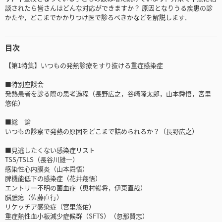
談されたら皆さんはどんな対応ができますか？ 原因となりうる疾患の診
かたや，どこまでかかりつけ医で診るべきかなどを解説します．
目次
【第1特集】いつもの発熱診療をすり抜ける重症感染症
■特別座談会
発熱患者を診る際の思考過程（長野広之，谷崎隆太郎，山本舜悟，宮里
悠佑）
■総 論
いつもの診察で発熱の原因をどこまで詰められるか？（長野広之）
■見逃したくない感染症リスト
TSS/TSLS（長谷川雄一）
感染性心内膜炎（山本舜悟）
脾機能低下の感染症（花井翔悟）
エントリー不明の菌血症（奥村暢将，伊東直哉）
脳膿瘍（佐藤直行）
リケッチア感染症（宮里悠佑）
重症熱性血小板減少症候群（SFTS）（忽那賢志）