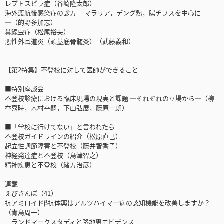
レプトスピラ症（谷崎隆太郎）
海外渡航後感染症の診方 ─マラリア，デング熱，腸チフスを中心に
─（的野多加志）
糞線虫症（松尾裕央）
悪性外耳道炎（頭蓋底骨髄炎）（武藤義和）
【第2特集】不登校に対して医師ができること
■特別座談会
不登校診療における臨床現場の現実と課題 ─それぞれの立場から─（柳
夲嘉時，木村幸嗣，下山弘展，藤原一朗）
■「学校に行けてない」と言われたら
不登校ガイドラインの紹介（松原直己）
起立性調節障害と不登校（藤井智香子）
神経発達症と不登校（島津智之）
精神疾患と不登校（緒方治彦）
連載
えびさんぽ（41）
抗アミロイドβ抗体薬はアルツハイマー病の認知機能を改善しますか？
（青島周一）
─ランドマークスタディと路地裏エビデンス