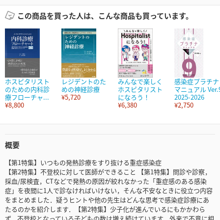
この商品を買った人は、こんな商品も買っています。
ホスピタリスト
レジデントのた
みんなで楽しく
感染症プラチナ
のための内科診
めの神経診療
ホスピタリスト
マニュアル Ver.
療フローチャ...
¥5,720
になろう！
2025-2026
¥8,800
¥6,380
¥2,750
概要
【第1特集】いつもの発熱診療をすり抜ける重症感染症
【第2特集】不登校に対して医師ができること 【第1特集】問診や診察，
採血/尿検査，CTなどで発熱の原因が絞れなかった「重症感のある感染
症」を夜間に1人で診なければいけない，そんな不安なときに役立つ内容
をまとめました．疑うヒントや他の先生はどんな思考で感染症診療にあ
たるのかを紹介します．【第2特集】少子化が進んでいるにもかかわら
ず，不登校となっている子どもの数は増え続けています．外来で不意に相