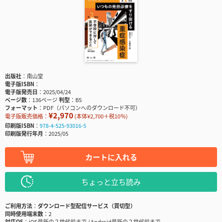
出版社
南山堂
電子版ISBN
電子版発売日
2025/04/24
ページ数
136ページ
判型
B5
フォーマット
PDF（パソコンへのダウンロード不可）
¥2,970
電子版販売価格：
(本体¥2,700＋税10％)
印刷版ISBN
978-4-525-93016-5
印刷版発行年月
2025/05
カートに入れる
ちょっと立ち読み
ご利用方法
ダウンロード型配信サービス（買切型）
同時使用端末数
2
対応OS
iOS最新の２世代前まで / Android最新の２世代前まで