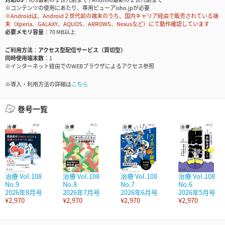
※コンテンツの使用にあたり、専用ビューアisho.jpが必要
※Androidは、Android２世代前の端末のうち、国内キャリア経由で販売されている端
末（Xperia、GALAXY、AQUOS、ARROWS、Nexusなど）にて動作確認しています
必要メモリ容量
70 MB以上
ご利用方法
アクセス型配信サービス（買切型）
同時使用端末数
1
※インターネット経由でのWEBブラウザによるアクセス参照
※導入・利用方法の詳細は
こちら
巻号一覧
治療 Vol.108
治療 Vol.108
治療 Vol.108
治療 Vol.108
No.9
No.8
No.7
No.6
2026年8月号
2026年7月号
2026年6月号
2026年5月号
¥2,970
¥2,970
¥2,970
¥2,970