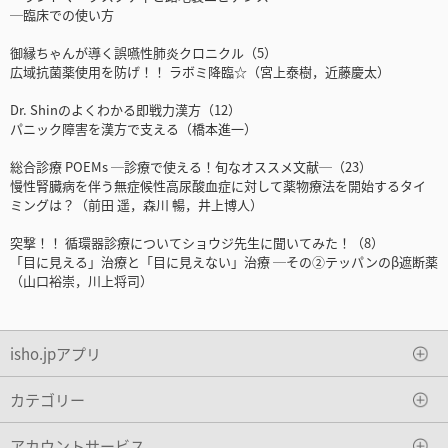
─臨床での使い方
御縁ちゃんが導く誤嚥性肺炎クロニクル（5）
広域抗菌薬使用を防げ！！ ラボミ降臨☆（宮上泰樹，近藤慶太）
Dr. Shinのよくわかる即戦力漢方（12）
パニック障害を漢方で支える（橋本進一）
総合診療 POEMs ─診療で使える！旬なオススメ文献─（23）
慢性腎臓病を伴う無症候性高尿酸血症に対して薬物療法を開始するタイ
ミングは？（前田 遥，森川 暢，井上博人）
突撃！！ 循環器診療についてショウジ先生に聞いてみた！（8）
「目に見える」治療と「目に見えない」治療 ─その②テッパンのβ遮断薬
（山口裕崇，川上将司）
isho.jpアプリ
カテゴリー
アカウントサービス