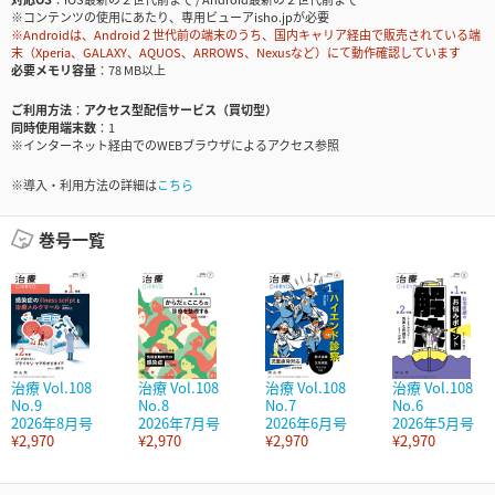
※コンテンツの使用にあたり、専用ビューアisho.jpが必要
※Androidは、Android２世代前の端末のうち、国内キャリア経由で販売されている端
末（Xperia、GALAXY、AQUOS、ARROWS、Nexusなど）にて動作確認しています
必要メモリ容量
78 MB以上
ご利用方法
アクセス型配信サービス（買切型）
同時使用端末数
1
※インターネット経由でのWEBブラウザによるアクセス参照
※導入・利用方法の詳細は
こちら
巻号一覧
治療 Vol.108
治療 Vol.108
治療 Vol.108
治療 Vol.108
No.9
No.8
No.7
No.6
2026年8月号
2026年7月号
2026年6月号
2026年5月号
¥2,970
¥2,970
¥2,970
¥2,970