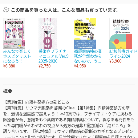
この商品を買った人は、こんな商品も買っています。
みんなで楽しく
感染症プラチナ
循環器病棟の業
結核診療ガイド
ホスピタリスト
マニュアル Ver.9
務が全然わから
ライン2024
になろう！
2025-2026
ないので、う...
¥3,960
¥6,380
¥2,750
¥4,950
概要
【第1特集】向精神薬処方の勘どころ
【第2特集】リウマチ膠原病 診断のClue 【第1特集】向精神薬処方の壁
を，適切な温度感で超えよう！ 本特集では，プライマリ・ケアに携わる
医療者が苦手意識をもつ薬剤である向精神薬について，異なる専門性をも
った専門職がそれぞれの視点から処方の是非と匙加減の「勘どころ」を
語り合います．【第2特集】リウマチ膠原病の診断のカギとなるプレゼン
テーションは非常に多彩です．日常診療でリウマチ膠原病を見落とさない