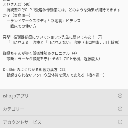
えびさんぽ（40）
持続型GIP/GLP-1受容体作動薬には，どのような効果が期待できます
か？（青島周一）
―ランドマークスタディと路地裏エビデンス
―臨床での使い方
突撃!! 循環器診療についてショウジ先生に聞いてみた！（7）
「目に見える」治療と「目に見えない」治療（山口裕崇，川上将司）
御縁ちゃんが導く誤嚥性肺炎クロニクル（4）
診断エラーから縁蔵を守れ その2（宮上泰樹，近藤慶太）
Dr. Shinのよくわかる即戦力漢方（11）
朝起きられないフクロウ型体質を漢方で支える（橋本進一）
isho.jpアプリ
カテゴリー
アカウントサービス