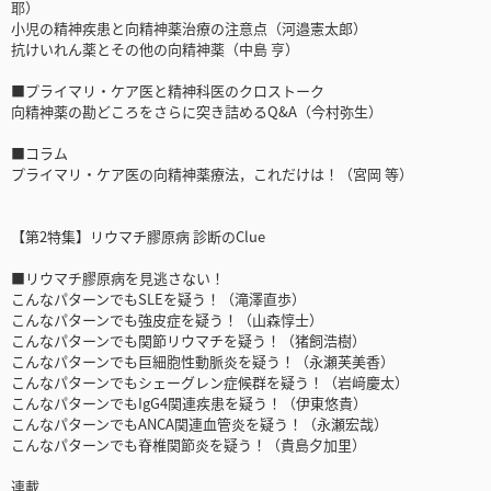
耶）
小児の精神疾患と向精神薬治療の注意点（河邉憲太郎）
抗けいれん薬とその他の向精神薬（中島 亨）
■プライマリ・ケア医と精神科医のクロストーク
向精神薬の勘どころをさらに突き詰めるQ&A（今村弥生）
■コラム
プライマリ・ケア医の向精神薬療法，これだけは！（宮岡 等）
【第2特集】リウマチ膠原病 診断のClue
■リウマチ膠原病を見逃さない！
こんなパターンでもSLEを疑う！（滝澤直歩）
こんなパターンでも強皮症を疑う！（山森惇士）
こんなパターンでも関節リウマチを疑う！（猪飼浩樹）
こんなパターンでも巨細胞性動脈炎を疑う！（永瀬芙美香）
こんなパターンでもシェーグレン症候群を疑う！（岩﨑慶太）
こんなパターンでもIgG4関連疾患を疑う！（伊東悠貴）
こんなパターンでもANCA関連血管炎を疑う！（永瀬宏哉）
こんなパターンでも脊椎関節炎を疑う！（貴島夕加里）
連載