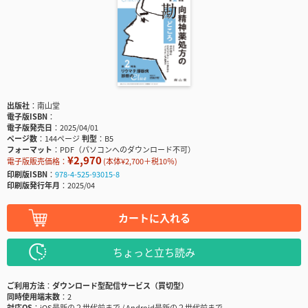
出版社
南山堂
電子版ISBN
電子版発売日
2025/04/01
ページ数
144ページ
判型
B5
フォーマット
PDF（パソコンへのダウンロード不可）
¥2,970
電子版販売価格：
(本体¥2,700＋税10％)
印刷版ISBN
978-4-525-93015-8
印刷版発行年月
2025/04
カートに入れる
ちょっと立ち読み
ご利用方法
ダウンロード型配信サービス（買切型）
同時使用端末数
2
対応OS
iOS最新の２世代前まで / Android最新の２世代前まで