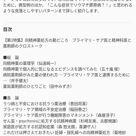
ために，典型例のほか，「こんな症状でリウマチ膠原病？！」と思われる
ような見落としやすいパターンまで詳しく紹介します．
目次
【第1特集】向精神薬処方の勘どころ プライマリ・ケア医と精神科医と
薬剤師のクロストーク
■総 論
向精神薬の薬理学（仙波純一）
向精神薬で個人的に気になるエビデンスを調べてみた（五十嵐 俊）
病院薬剤師がみた薬の使われ方 ─プライマリ・ケア医と連携するために
─（井手健太）
薬局薬剤師のひとりごと（田中みずき）
■各 論
うつ病と不安における抗うつ薬治療（香田将英）
プライマリ・ケア領域の不安症治療（稲田泰之）
プライマリ・ケア医が行う睡眠障害のマネジメント（森屋淳子）
せん妄・psychosisに処方する抗精神病薬（杉崎友美，古郡規雄）
家庭医が処方する抗認知症薬（森 悠太朗，喜瀬守人）
これだけは押さえておきたい 妊婦・授乳婦への向精神薬処方（菊地紗