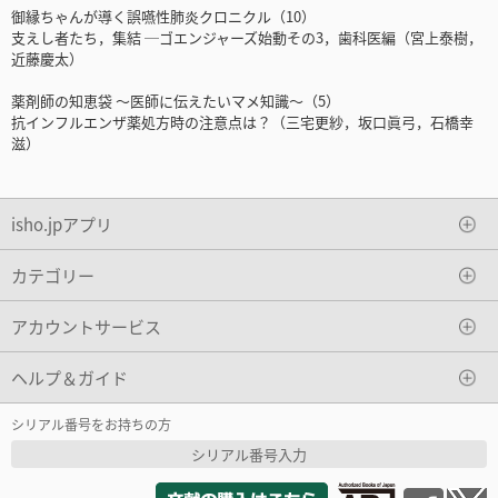
御縁ちゃんが導く誤嚥性肺炎クロニクル（10）
支えし者たち，集結 ─ゴエンジャーズ始動その3，歯科医編（宮上泰樹，
近藤慶太）
薬剤師の知恵袋 〜医師に伝えたいマメ知識〜（5）
抗インフルエンザ薬処方時の注意点は？（三宅更紗，坂口眞弓，石橋幸
滋）
isho.jpアプリ
カテゴリー
アカウントサービス
ヘルプ＆ガイド
シリアル番号をお持ちの方
シリアル番号入力