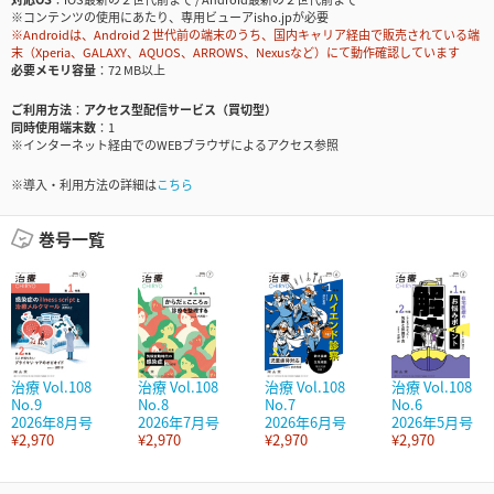
※コンテンツの使用にあたり、専用ビューアisho.jpが必要
※Androidは、Android２世代前の端末のうち、国内キャリア経由で販売されている端
末（Xperia、GALAXY、AQUOS、ARROWS、Nexusなど）にて動作確認しています
必要メモリ容量
72 MB以上
ご利用方法
アクセス型配信サービス（買切型）
同時使用端末数
1
※インターネット経由でのWEBブラウザによるアクセス参照
※導入・利用方法の詳細は
こちら
巻号一覧
治療 Vol.108
治療 Vol.108
治療 Vol.108
治療 Vol.108
No.9
No.8
No.7
No.6
2026年8月号
2026年7月号
2026年6月号
2026年5月号
¥2,970
¥2,970
¥2,970
¥2,970