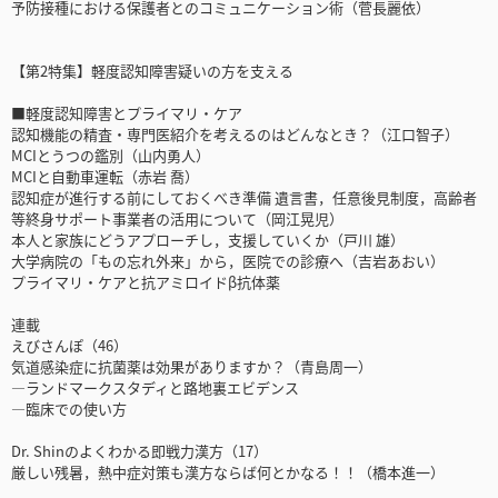
予防接種における保護者とのコミュニケーション術（菅長麗依）
【第2特集】軽度認知障害疑いの方を支える
■軽度認知障害とプライマリ・ケア
認知機能の精査・専門医紹介を考えるのはどんなとき？（江口智子）
MCIとうつの鑑別（山内勇人）
MCIと自動車運転（赤岩 喬）
認知症が進行する前にしておくべき準備 遺言書，任意後見制度，高齢者
等終身サポート事業者の活用について（岡江晃児）
本人と家族にどうアプローチし，支援していくか（戸川 雄）
大学病院の「もの忘れ外来」から，医院での診療へ（吉岩あおい）
プライマリ・ケアと抗アミロイドβ抗体薬
連載
えびさんぽ（46）
気道感染症に抗菌薬は効果がありますか？（青島周一）
―ランドマークスタディと路地裏エビデンス
―臨床での使い方
Dr. Shinのよくわかる即戦力漢方（17）
厳しい残暑，熱中症対策も漢方ならば何とかなる！！（橋本進一）