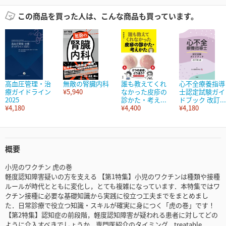
この商品を買った人は、こんな商品も買っています。
高血圧管理・治
無敵の腎臓内科
誰も教えてくれ
心不全療養指導
療ガイドライン
¥5,940
なかった皮疹の
士認定試験ガイ
2025
診かた・考え...
ドブック 改訂...
¥4,180
¥4,400
¥4,180
概要
小児のワクチン 虎の巻
軽度認知障害疑いの方を支える 【第1特集】小児のワクチンは種類や接種
ルールが時代とともに変化し，とても複雑になっています．本特集ではワ
クチン接種に必要な基礎知識から実践に役立つ工夫までをまとめまし
た．日常診療で役立つ知識・スキルが確実に身につく「虎の巻」です！
【第2特集】認知症の前段階，軽度認知障害が疑われる患者に対してどの
ように介入すべきでしょうか．専門医紹介のタイミング，treatable