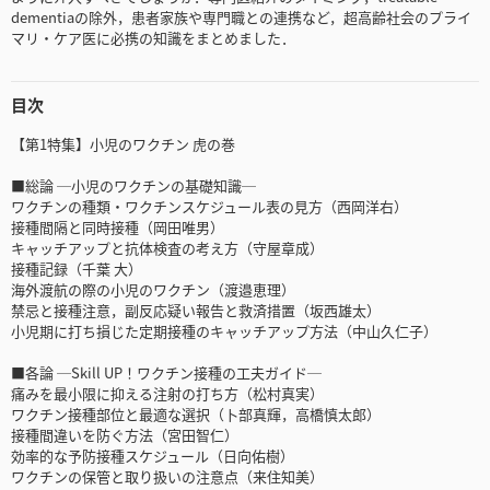
dementiaの除外，患者家族や専門職との連携など，超高齢社会のプライ
マリ・ケア医に必携の知識をまとめました．
目次
【第1特集】小児のワクチン 虎の巻
■総論 ─小児のワクチンの基礎知識─
ワクチンの種類・ワクチンスケジュール表の見方（西岡洋右）
接種間隔と同時接種（岡田唯男）
キャッチアップと抗体検査の考え方（守屋章成）
接種記録（千葉 大）
海外渡航の際の小児のワクチン（渡邉恵理）
禁忌と接種注意，副反応疑い報告と救済措置（坂西雄太）
小児期に打ち損じた定期接種のキャッチアップ方法（中山久仁子）
■各論 ─Skill UP！ワクチン接種の工夫ガイド─
痛みを最小限に抑える注射の打ち方（松村真実）
ワクチン接種部位と最適な選択（卜部真輝，高橋慎太郎）
接種間違いを防ぐ方法（宮田智仁）
効率的な予防接種スケジュール（日向佑樹）
ワクチンの保管と取り扱いの注意点（来住知美）