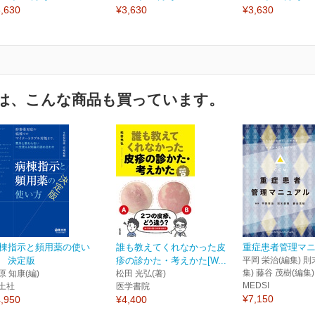
,630
¥3,630
¥3,630
は、こんな商品も買っています。
棟指示と頻用薬の使い
誰も教えてくれなかった皮
重症患者管理マ
 決定版
疹の診かた・考えかた[W...
平岡 栄治(編集) 則
集) 藤谷 茂樹(編集)
原 知康(編)
松田 光弘(著)
MEDSI
土社
医学書院
¥7,150
,950
¥4,400