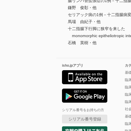
腸リンパ管拡張症の1例－十二指
鎌野 俊彰・他
セリアック病の1例－十二指腸病
馬場 由紀子・他
十二指腸下行脚に狭窄を来した
monomorphic epitheliotropic int
石橋 英樹・他
isho.jpアプリ
カ
基
臨
臨
臨
臨
社
シリアル番号をお持ちの方
基
シリアル番号登録
臨