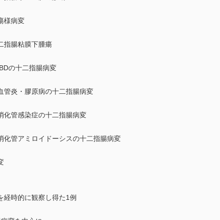
瘍様病変
二指腸粘膜下腫瘍
BDの十二指腸病変
血管炎・膠原病の十二指腸病変
消化管感染症の十二指腸病変
消化管アミロイドーシスの十二指腸病変
変
を経時的に観察し得た1例