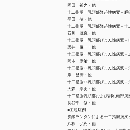
岡田 裕之・他
十二指腸非乳頭部隆起性病変－腫
平田 敬・他
十二指腸非乳頭部隆起性病変－十
石川 茂直・他
十二指腸非乳頭部びまん性病変－I
梁井 俊一・他
十二指腸非乳頭部びまん性病変－
岡本 康治・他
十二指腸非乳頭部びまん性病変－
岸 昌廣・他
十二指腸非乳頭部びまん性病変－
大森 崇史・他
十二指腸乳頭部および副乳頭部病
長谷部 修・他
■主題症例
炭酸ランタンによる十二指腸病変
八板 弘樹・他