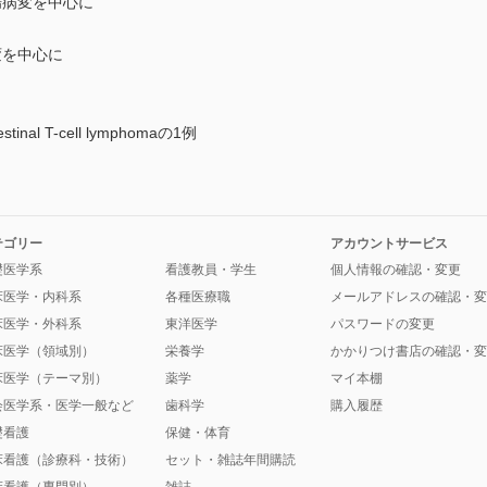
腸病変を中心に
変を中心に
estinal T-cell lymphomaの1例
テゴリー
アカウントサービス
礎医学系
看護教員・学生
個人情報の確認・変更
床医学・内科系
各種医療職
メールアドレスの確認・変
床医学・外科系
東洋医学
パスワードの変更
床医学（領域別）
栄養学
かかりつけ書店の確認・変
床医学（テーマ別）
薬学
マイ本棚
会医学系・医学一般など
歯科学
購入履歴
礎看護
保健・体育
床看護（診療科・技術）
セット・雑誌年間購読