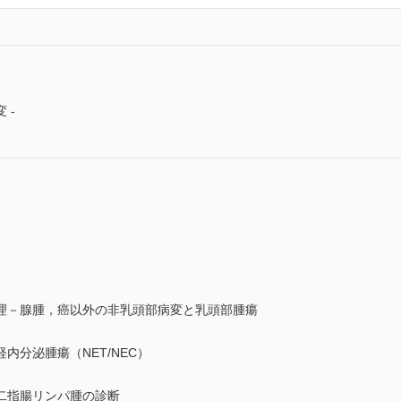
 -
理－腺腫，癌以外の非乳頭部病変と乳頭部腫瘍
内分泌腫瘍（NET/NEC）
二指腸リンパ腫の診断