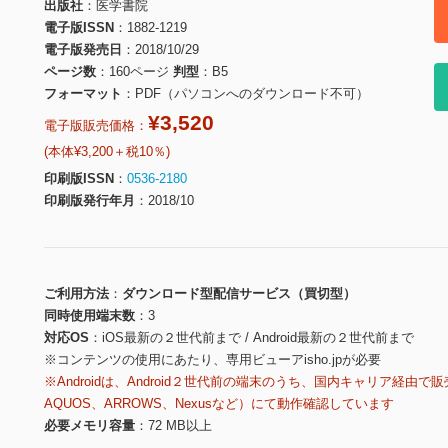
出版社
医学書院
電子版ISSN
1882-1219
電子版発売日
2018/10/29
ページ数
160ページ
判型
B5
フォーマット
PDF（パソコンへのダウンロード不可）
¥3,520
電子版販売価格：
(本体¥3,200＋税10％)
印刷版ISSN
0536-2180
印刷版発行年月
2018/10
ご利用方法
ダウンロード型配信サービス（買切型）
同時使用端末数
3
対応OS
iOS最新の２世代前まで / Android最新の２世代前まで
※コンテンツの使用にあたり、専用ビューアisho.jpが必要
※Androidは、Android２世代前の端末のうち、国内キャリア経由で販
AQUOS、ARROWS、Nexusなど）にて動作確認しています
必要メモリ容量
72 MB以上