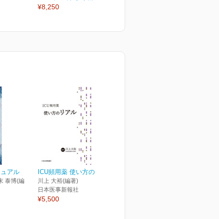
¥8,250
¥3,630
¥
ニュアル
ICU頻用薬 使い方のリアル
末 泰博(編
川上 大裕(編著)
日本医事新報社
¥5,500