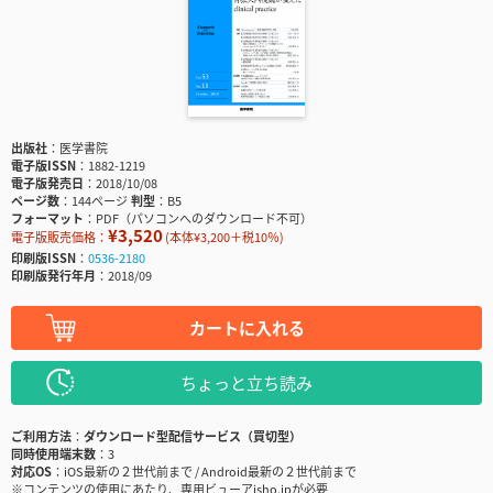
出版社
医学書院
電子版ISSN
1882-1219
電子版発売日
2018/10/08
ページ数
144ページ
判型
B5
フォーマット
PDF（パソコンへのダウンロード不可）
¥3,520
電子版販売価格：
(本体¥3,200＋税10％)
印刷版ISSN
0536-2180
印刷版発行年月
2018/09
カートに入れる
ちょっと立ち読み
ご利用方法
ダウンロード型配信サービス（買切型）
同時使用端末数
3
対応OS
iOS最新の２世代前まで / Android最新の２世代前まで
※コンテンツの使用にあたり、専用ビューアisho.jpが必要