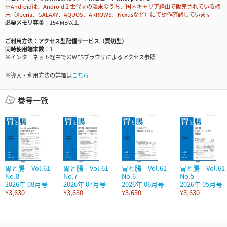
※Androidは、Android２世代前の端末のうち、国内キャリア経由で販売されている端
末（Xperia、GALAXY、AQUOS、ARROWS、Nexusなど）にて動作確認しています
必要メモリ容量
154 MB以上
ご利用方法
アクセス型配信サービス（買切型）
同時使用端末数
1
※インターネット経由でのWEBブラウザによるアクセス参照
※導入・利用方法の詳細は
こちら
巻号一覧
胃と腸 Vol.61
胃と腸 Vol.61
胃と腸 Vol.61
胃と腸 Vol.61
No.8
No.7
No.6
No.5
2026年 08月号
2026年 07月号
2026年 06月号
2026年 05月号
¥3,630
¥3,630
¥3,630
¥3,630