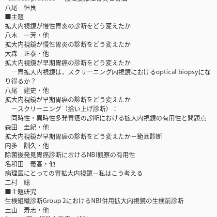
八尾 恒良
■主題
拡大内視鏡が慢性胃炎の診断をどう変えたか
八木 一芳・他
拡大内視鏡が慢性胃炎の診断をどう変えたか
大森 正泰・他
拡大内視鏡が早期胃癌の診断をどう変えたか
－胃拡大内視鏡は，スクリーニング内視鏡におけるoptical biopsyにな
り得るか？
八尾 建史・他
拡大内視鏡が早期胃癌の診断をどう変えたか
－スクリーニング（拾い上げ診断）：
同時性・異時性多発胃癌の診断における拡大内視鏡の有用性と問題点
森田 圭紀・他
拡大内視鏡が早期胃癌の診断をどう変えたか－範囲診断
内多 訓久・他
除菌後発見胃癌診断におけるNBI観察の有用性
名和田 義高・他
病理医にとっての胃拡大内視鏡－私はこう考える
二村 聡
■主題研究
生検組織診断Group 2におけるNBI併用拡大内視鏡の生検前診断
土山 寿志・他