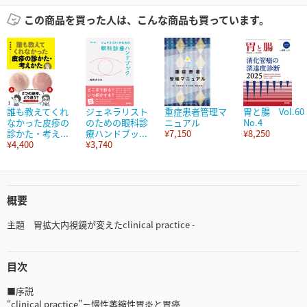
この商品を買った人は、こんな商品も買っています。
誰も教えてくれ
ジェネラリスト
重症患者管理マ
胃と腸 Vol.60
なかった皮疹の
のための眼科診
ニュアル
No.4
診かた・考え...
療ハンドブッ...
¥7,150
¥8,250
¥4,400
¥3,740
概要
主題 胃拡大内視鏡が変えたclinical practice -
目次
■序説
“clinical practice”－慢性萎縮性胃炎と胃癌