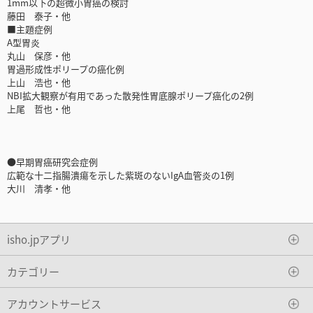
1mm以下の超微小胃癌の検討
藤田 泰子・他
■主題症例
A型胃炎
丸山 保彦・他
胃過形成性ポリープの癌化例
上山 浩也・他
NBI拡大観察が有用であった散発性胃底腺ポリープ癌化の2例
上尾 哲也・他
●早期胃癌研究会症例
広範な十二指腸潰瘍を示した紫斑のないIgA血管炎の1例
大川 清孝・他
isho.jpアプリ
カテゴリー
アカウントサービス