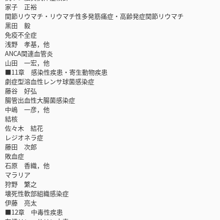
家子 正裕
関節リウマチ・リウマチ性多発筋痛症・高齢発症関節リウマチ
黒田 毅
免疫不全症
浅野 孝基，他
ANCA関連血管炎
山田 一宏，他
■11章 感染性疾患・寄生動物疾患
劇症型溶血性レンサ球菌感染症
藤谷 好弘
腸管出血性大腸菌感染症
中嶋 一彦，他
結核
佐々木 結花
レジオネラ症
藤田 次郎
敗血症
石原 香織，他
マラリア
狩野 繁之
壊死性軟部組織感染症
伊藤 亮太
■12章 中毒性疾患