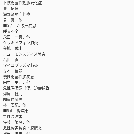
下肢閉塞性動脈硬化症
東 信良
深部静脈血栓症
孟 真，他
■5章 呼吸器疾患
呼吸不全
永田 一真，他
クラミドフィラ肺炎
金城 武士
ニューモシスティス肺炎
石田 直
マイコプラズマ肺炎
寺本 信嗣
慢性閉塞性肺疾患
田中 里江，他
急性呼吸窮（促）迫症候群
津島 健司
間質性肺炎
林 宏紀，他
■6章 腎疾患
急性腎障害
佐藤 陽隆，他
急性腎盂腎炎・膀胱炎
津田 歩美，他