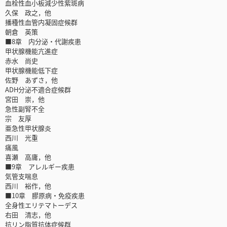
血栓性血小板減少性紫斑病
久保 政之，他
播種性血管内凝固症候群
朝倉 英策
■8章 内分泌・代謝疾患
甲状腺機能亢進症
赤水 尚史
甲状腺機能低下症
佐野 あずさ，他
ADH分泌不適合症候群
宮田 崇，他
急性副腎不全
宗 友厚
亜急性甲状腺炎
西川 光重
痛風
喜瀬 高庸，他
■9章 アレルギー疾患
気管支喘息
西川 裕作，他
■10章 膠原病・免疫疾患
全身性エリテマトーデス
右田 清志，他
抗リン脂質抗体症候群