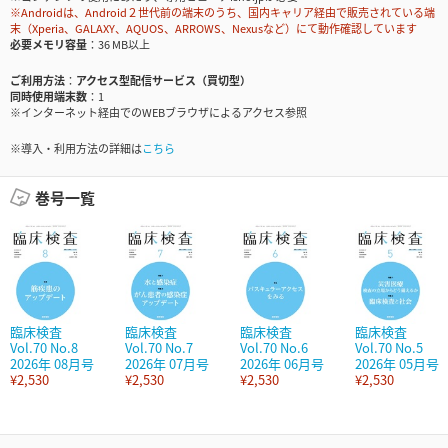
※Androidは、Android２世代前の端末のうち、国内キャリア経由で販売されている端
末（Xperia、GALAXY、AQUOS、ARROWS、Nexusなど）にて動作確認しています
必要メモリ容量
36 MB以上
ご利用方法
アクセス型配信サービス（買切型）
同時使用端末数
1
※インターネット経由でのWEBブラウザによるアクセス参照
※導入・利用方法の詳細は
こちら
巻号一覧
臨床検査
臨床検査
臨床検査
臨床検査
Vol.70 No.8
Vol.70 No.7
Vol.70 No.6
Vol.70 No.5
2026年 08月号
2026年 07月号
2026年 06月号
2026年 05月号
¥2,530
¥2,530
¥2,530
¥2,530