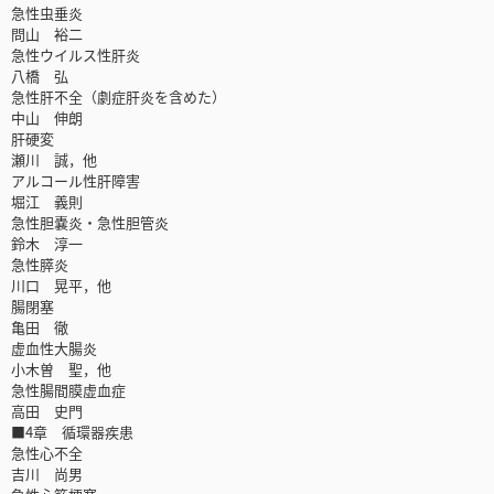
急性虫垂炎
問山 裕二
急性ウイルス性肝炎
八橋 弘
急性肝不全（劇症肝炎を含めた）
中山 伸朗
肝硬変
瀬川 誠，他
アルコール性肝障害
堀江 義則
急性胆嚢炎・急性胆管炎
鈴木 淳一
急性膵炎
川口 晃平，他
腸閉塞
亀田 徹
虚血性大腸炎
小木曽 聖，他
急性腸間膜虚血症
高田 史門
■4章 循環器疾患
急性心不全
吉川 尚男