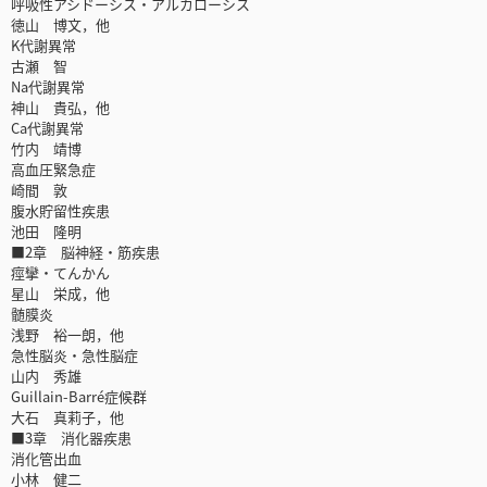
呼吸性アシドーシス・アルカローシス
徳山 博文，他
K代謝異常
古瀬 智
Na代謝異常
神山 貴弘，他
Ca代謝異常
竹内 靖博
高血圧緊急症
崎間 敦
腹水貯留性疾患
池田 隆明
■2章 脳神経・筋疾患
痙攣・てんかん
星山 栄成，他
髄膜炎
浅野 裕一朗，他
急性脳炎・急性脳症
山内 秀雄
Guillain-Barré症候群
大石 真莉子，他
■3章 消化器疾患
消化管出血
小林 健二