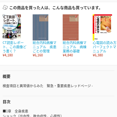
この商品を買った人は、こんな商品も買っています。
CT読影レポー
総合内科病棟マ
総合内科病棟マ
心電図の読み方
ト、この画像ど
ニュアル 疾患
ニュアル 病棟
パーフェクトマ
う書く？
ごとの管理
業務の基礎
ニュアル
¥4,180
¥6,160
¥4,840
¥6,380
概要
検査項目と異常値からみた 緊急・重要疾患レッドページ -
目次
■1章 全身疾患
ショック（出血性，敗血症性，心原性）