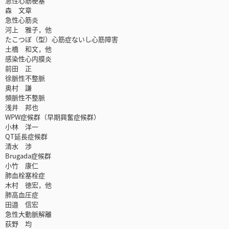
急性心筋梗塞
森 文章
急性心筋炎
河上 雅子，他
たこつぼ（型）心筋症ないし心筋障害
土橋 和文，他
感染性心内膜炎
前田 正
徐脈性不整脈
奥村 謙
頻脈性不整脈
浅井 邦也
WPW症候群（早期興奮症候群）
小林 洋一
QT延長症候群
清水 渉
Brugada症候群
小竹 康仁
肺血栓塞栓症
木村 徳宏，他
肺高血圧症
田邉 信宏
急性大動脈解離
荻野 均