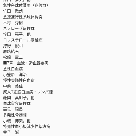
急性糸球体腎炎（症候群）
竹田 徹朗
急速進行性糸球体腎炎
木村 秀樹
ネフローゼ症候群
忰田 亮平，他
コレステロール塞栓症
狩野 俊和
尿路結石
松崎 章二
■7章 血液・造血器疾患
急性白血病
小笠原 洋治
慢性骨髄性白血病
中前 美佳
成人T細胞白血病・リンパ腫
藤岡 真知子，他
血球貪食症候群
高見 昭良
多発性骨髄腫
小磯 博美，他
特発性血小板減少性紫斑病
金子 誠