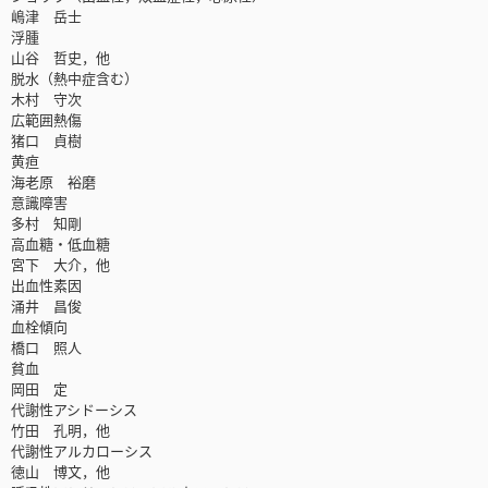
嶋津 岳士
浮腫
山谷 哲史，他
脱水（熱中症含む）
木村 守次
広範囲熱傷
猪口 貞樹
黄疸
海老原 裕磨
意識障害
多村 知剛
高血糖・低血糖
宮下 大介，他
出血性素因
涌井 昌俊
血栓傾向
橋口 照人
貧血
岡田 定
代謝性アシドーシス
竹田 孔明，他
代謝性アルカローシス
徳山 博文，他