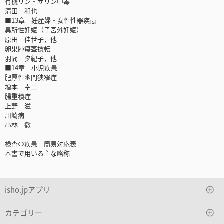
有機リン・サリン中毒
清田 和也
■13章 妊産婦・女性性器疾患
異所性妊娠（子宮外妊娠）
原田 佳世子，他
卵巣腫瘍茎捻転
羽間 夕紀子，他
■14章 小児疾患
肥厚性幽門狭窄症
増本 幸二
腸重積症
上野 滋
川崎病
小林 徹
検査⇔疾患 簡易対応表
本書で用いる主な略称
isho.jpアプリ
カテゴリー