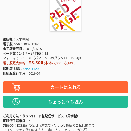
出版社
医学書院
電子版ISSN
1882-1367
電子版発売日
2019/04/15
ページ数
248ページ
判型
B5
フォーマット
PDF（パソコンへのダウンロード不可）
¥5,500
電子版販売価格：
(本体¥5,000＋税10％)
印刷版ISSN
0485-1420
印刷版発行年月
2019/04
カートに入れる
ちょっと立ち読み
ご利用方法
ダウンロード型配信サービス（買切型）
同時使用端末数
3
対応OS
iOS最新の２世代前まで / Android最新の２世代前まで
※コンテンツの使用にあたり、専用ビューアisho.jpが必要