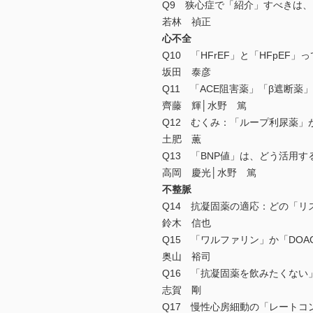
Q9 狭心症で「紹介」すべきは
若林 禎正
心不全
Q10 「HFrEF」と「HFpEF
坂田 泰彦
Q11 「ACE阻害薬」「β遮断
齊藤 輝│水野 篤
Q12 むくみ：「ループ利尿薬」
土肥 薫
Q13 「BNP値」は、どう活用す
高岡 慶光│水野 篤
不整脈
Q14 抗凝固薬の適応：どの「リ
鈴木 信也
Q15 「ワルファリン」か「DOA
奥山 裕司
Q16 「抗凝固薬を飲みたくない
志賀 剛
Q17 慢性心房細動の「レート