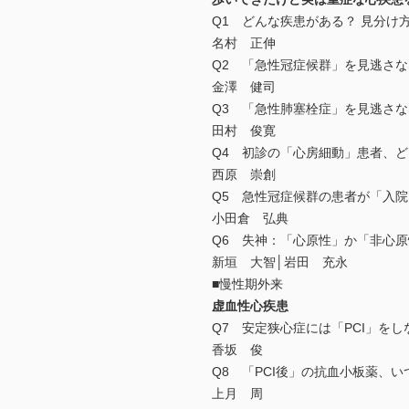
Q1 どんな疾患がある？ 見分け
名村 正伸
Q2 「急性冠症候群」を見逃さ
金澤 健司
Q3 「急性肺塞栓症」を見逃さ
田村 俊寛
Q4 初診の「心房細動」患者、
西原 崇創
Q5 急性冠症候群の患者が「入
小田倉 弘典
Q6 失神：「心原性」か「非心
新垣 大智│岩田 充永
■慢性期外来
虚血性心疾患
Q7 安定狭心症には「PCI」を
香坂 俊
Q8 「PCI後」の抗血小板薬、
上月 周