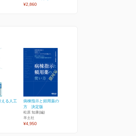
¥2,860
¥2,860
¥
考える人工
病棟指示と頻用薬の使い
方 決定版
松原 知康(編)
羊土社
¥4,950