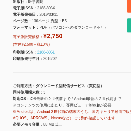
出版社
医学書院
電子版ISSN
2188-806X
電子版発売日
2019/03/11
ページ数
136ページ
判型
B5
フォーマット
PDF（パソコンへのダウンロード不可）
¥2,750
電子版販売価格：
(本体¥2,500＋税10％)
印刷版ISSN
2188-8051
印刷版発行年月
2019/02
ご利用方法
ダウンロード型配信サービス（買切型）
同時使用端末数
3
対応OS
iOS最新の２世代前まで / Android最新の２世代前まで
※コンテンツの使用にあたり、専用ビューアisho.jpが必要
※Androidは、Android２世代前の端末のうち、国内キャリア経由で販
AQUOS、ARROWS、Nexusなど）にて動作確認しています
必要メモリ容量
88 MB以上