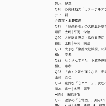
速水 紀幸
Q18 心房細動の「カテーテル
井上 耕一
弁膜症・血管疾患
Q19 「超高齢者」の大動脈弁狭
鎌田 太郎│平岡 栄治
Q20 大動脈弁膜症・僧帽弁膜
鎌田 太郎│平岡 栄治
Q21 大きな「腹部大動脈瘤」の
横山 泰孝
Q22 たくさんできた「下肢静脈
横山 泰孝
Q23 「歩くと足が痛くなる」患
山崎 直仁
Q24 複雑な「心エコー」、読む
藤本 眞一│水野 麗子
■健診、術前評価
Q25 健診の「心電図」、細かい
田中 仁啓│津田 豊暢│林 研至