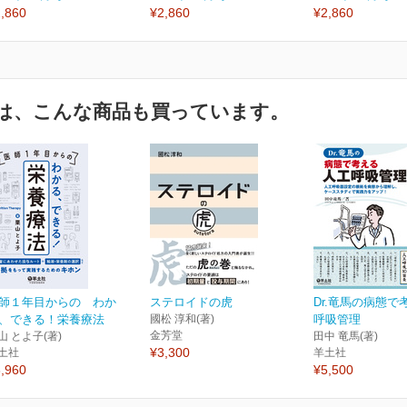
,860
¥2,860
¥2,860
は、こんな商品も買っています。
師１年目からの わか
ステロイドの虎
Dr.竜馬の病態で
、できる！栄養療法
國松 淳和(著)
呼吸管理
金芳堂
山 とよ子(著)
田中 竜馬(著)
¥3,300
土社
羊土社
,960
¥5,500