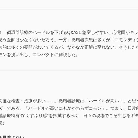
 循環器診療のハードルを下げるQ&A31 急変しやすい、心電図がキ
思う医師は少なくないだろう。一方、循環器疾患は多くが「コモンディ
常的に多くの疑問がわいてくるが、なかなか正解に至れない。そうした循
モンを洗い出し、コンパクトに解説した。
高度な検査・治療が多い……。循環器診療は「ハードルが高い！」と思
ズ」である。「ハードルが高いにもかかわらずコモン」。つまり、日常
器診療特有の“くすぶり感”を払拭するべく、日々の現場でこそ生じるギ
院）
を見逃さない