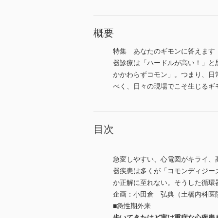
概要
特集 あなたのギモンに答えます！
器診療は「ハードルが高い！」と
かかわらずコモン」。つまり、日
べく、日々の現場でこそ生じるギ
目次
急変しやすい、心電図がキライ、
器疾患は多くが「コモンディジー
か正解に至れない。そうした循環
企画：小田倉 弘典（土橋内科医
■急性期外来
歩いてきたけど実は重症な心疾患