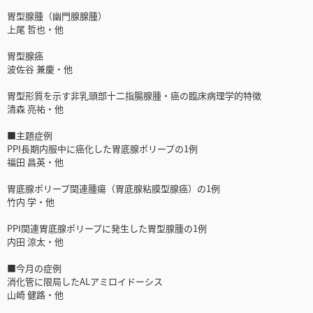
胃型腺腫（幽門腺腺腫）
上尾 哲也・他
胃型腺癌
波佐谷 兼慶・他
胃型形質を示す非乳頭部十二指腸腺腫・癌の臨床病理学的特徴
清森 亮祐・他
■主題症例
PPI長期内服中に癌化した胃底腺ポリープの1例
福田 昌英・他
胃底腺ポリープ関連腫瘍（胃底腺粘膜型腺癌）の1例
竹内 学・他
PPI関連胃底腺ポリープに発生した胃型腺腫の1例
内田 涼太・他
■今月の症例
消化管に限局したALアミロイドーシス
山崎 健路・他