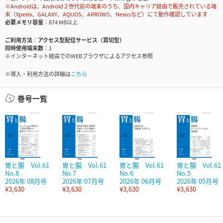
※Androidは、Android２世代前の端末のうち、国内キャリア経由で販売されている端
末（Xperia、GALAXY、AQUOS、ARROWS、Nexusなど）にて動作確認しています
必要メモリ容量
874 MB以上
ご利用方法
アクセス型配信サービス（買切型）
同時使用端末数
1
※インターネット経由でのWEBブラウザによるアクセス参照
※導入・利用方法の詳細は
こちら
巻号一覧
胃と腸 Vol.61
胃と腸 Vol.61
胃と腸 Vol.61
胃と腸 Vol.61
No.8
No.7
No.6
No.5
2026年 08月号
2026年 07月号
2026年 06月号
2026年 05月号
¥3,630
¥3,630
¥3,630
¥3,630