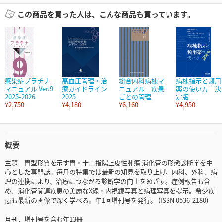
この商品を買った人は、こんな商品も買っています。
感染症プラチナ
高血圧管理・治
総合内科病棟マ
病棟指示と頻用
マニュアル Ver.9
療ガイドライン
ニュアル 疾患
薬の使い方 決
2025-2026
2025
ごとの管理
定版
¥2,750
¥4,180
¥6,160
¥4,950
概要
主題 胃型形質を示す胃・十二指腸上皮性腫瘍 消化管の形態診断学を中
心とした専門誌。毎月の特集では最新の知見を取り上げ、内科、外科、病
理の連携により、治療につながる診断学の向上をめざす。症例報告も含
め、消化管関連疾患の美麗なX線・内視鏡写真と病理写真を提示。希少疾
患も最新の画像で深く学べる。年1回増刊号を発行。 (ISSN 0536-2180)
月刊，増刊号を含む年13冊