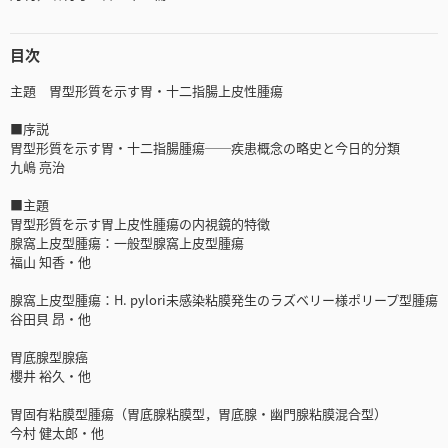
目次
主題 胃型形質を示す胃・十二指腸上皮性腫瘍
■序説
胃型形質を示す胃・十二指腸腫瘍──疾患概念の略史と今日的分類
九嶋 亮治
■主題
胃型形質を示す胃上皮性腫瘍の内視鏡的特徴
腺窩上皮型腫瘍：一般型腺窩上皮型腫瘍
福山 知香・他
腺窩上皮型腫瘍：H. pylori未感染粘膜発生のラズベリー様ポリープ型腫瘍
谷田貝 昂・他
胃底腺型腺癌
櫻井 裕久・他
胃固有粘膜型腫瘍（胃底腺粘膜型，胃底腺・幽門腺粘膜混合型）
今村 健太郎・他