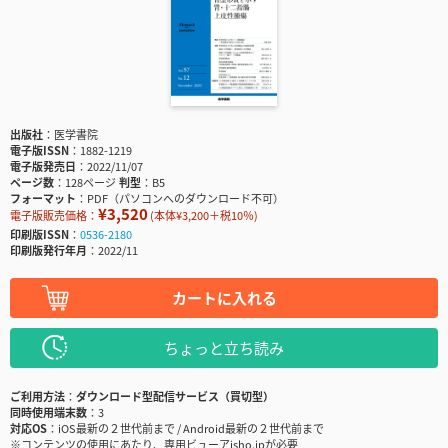
出版社
医学書院
電子版ISSN
1882-1219
電子版発売日
2022/11/07
ページ数
128ページ
判型
B5
フォーマット
PDF（パソコンへのダウンロード不可）
¥3,520
電子版販売価格：
(本体¥3,200＋税10％)
印刷版ISSN
0536-2180
印刷版発行年月
2022/11
カートに入れる
ちょっと立ち読み
ご利用方法
ダウンロード型配信サービス（買切型）
同時使用端末数
3
対応OS
iOS最新の２世代前まで / Android最新の２世代前まで
※コンテンツの使用にあたり、専用ビューアisho.jpが必要