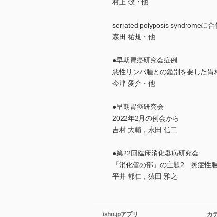
村上 敬・他
serrated polyposis sy
森田 祐規・他
●早期胃癌研究会症例
悪性リンパ腫との鑑別を要した胃
今津 愛介・他
●早期胃癌研究会
2022年2月の例会から
吉村 大輔，永田 信二
●第22回臨床消化器病研究会
「消化管の部」の主題2 炎症性腸
平井 郁仁，猿田 雅之
isho.jpアプリ
カ