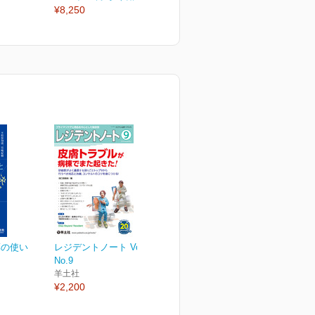
¥8,250
¥3,630
¥
薬の使い
レジデントノート Vol.20
No.9
羊土社
¥2,200