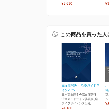
¥3,630
¥3
この商品を買った人
高血圧管理・治療ガイドラ
ホ
イン2025
科
日本高血圧学会高血圧管理・
髙
治療ガイドライン委員会(編)
シ
ライフサイエンス出版
¥8
¥4,180