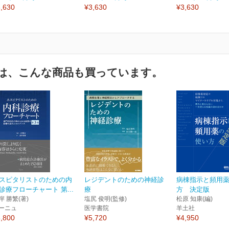
,630
¥3,630
¥3,630
は、こんな商品も買っています。
スピタリストのための内
レジデントのための神経診
病棟指示と頻用
診療フローチャート 第...
療
方 決定版
岸 勝繁(著)
塩尻 俊明(監修)
松原 知康(編)
ーニュ
医学書院
羊土社
,800
¥5,720
¥4,950