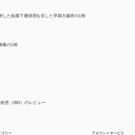
ndromeに合併した粘膜下層浸潤を呈した早期大腸癌の1例
梅毒の1例
疾患（IBD）のレビュー
テゴリー
アカウントサービス