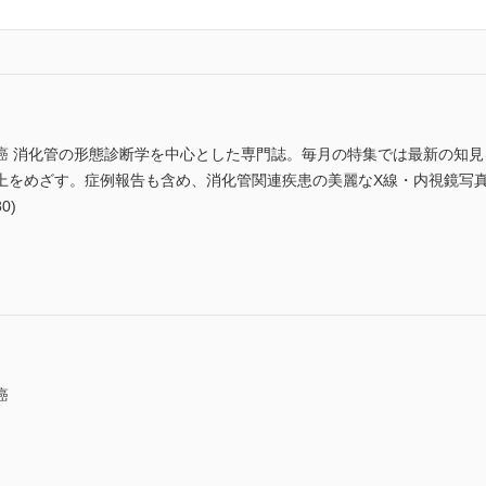
癌 消化管の形態診断学を中心とした専門誌。毎月の特集では最新の知
上をめざす。症例報告も含め、消化管関連疾患の美麗なX線・内視鏡写
0)
癌