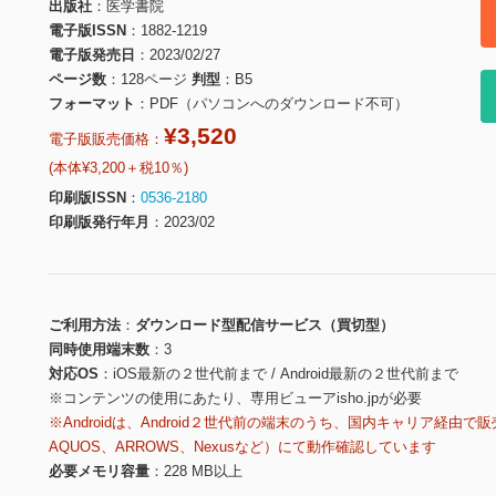
出版社
医学書院
電子版ISSN
1882-1219
電子版発売日
2023/02/27
ページ数
128ページ
判型
B5
フォーマット
PDF（パソコンへのダウンロード不可）
¥3,520
電子版販売価格：
(本体¥3,200＋税10％)
印刷版ISSN
0536-2180
印刷版発行年月
2023/02
ご利用方法
ダウンロード型配信サービス（買切型）
同時使用端末数
3
対応OS
iOS最新の２世代前まで / Android最新の２世代前まで
※コンテンツの使用にあたり、専用ビューアisho.jpが必要
※Androidは、Android２世代前の端末のうち、国内キャリア経由で販
AQUOS、ARROWS、Nexusなど）にて動作確認しています
必要メモリ容量
228 MB以上