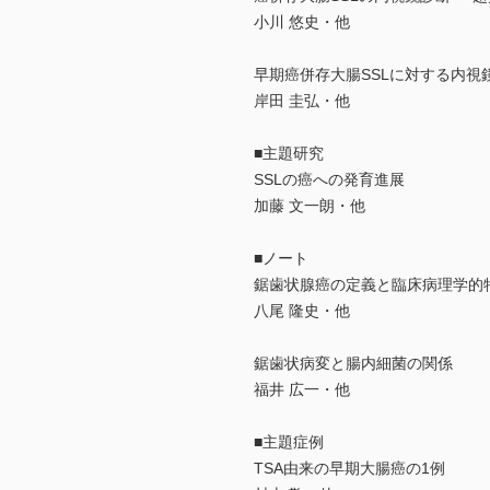
小川 悠史・他
早期癌併存大腸SSLに対する内視
岸田 圭弘・他
■主題研究
SSLの癌への発育進展
加藤 文一朗・他
■ノート
鋸歯状腺癌の定義と臨床病理学的
八尾 隆史・他
鋸歯状病変と腸内細菌の関係
福井 広一・他
■主題症例
TSA由来の早期大腸癌の1例