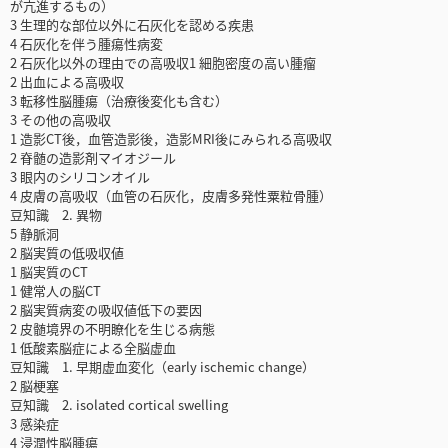
が亢進するもの）
3 生理的な部位以外に石灰化を認める疾患
4 石灰化を伴う腫瘍性病変
2 石灰化以外の理由での高吸収1 細胞密度の高い腫瘤
2 出血による高吸収
3 転移性脳腫瘍（治療後変化も含む）
3 その他の高吸収
1 造影CT後，血管造影後，造影MRI後にみられる高吸収
2 脊髄の造影剤マイオジール
3 眼内のシリコンオイル
4 皮膚の高吸収（血管の石灰化，皮膚多発性粟粒骨腫）
豆知識 2. 異物
5 静脈洞
2 脳実質の低吸収値
1 脳実質のCT
1 健常人の脳CT
2 脳実質病変の吸収値低下の要因
2 皮髄境界の不明瞭化を生じる病態
1 低酸素脳症による全脳虚血
豆知識 1. 早期虚血変化（early ischemic change）
2 脳梗塞
豆知識 2. isolated cortical swelling
3 感染症
4 浸潤性脳腫瘍