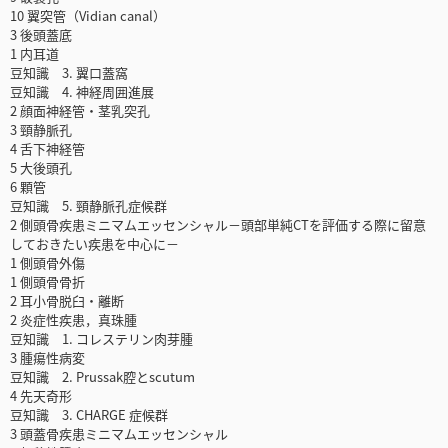
10 翼突管（Vidian canal）
3 後頭蓋底
1 内耳道
豆知識 3. 翼口蓋窩
豆知識 4. 神経周囲進展
2 顔面神経管・茎乳突孔
3 頸静脈孔
4 舌下神経管
5 大後頭孔
6 顆管
豆知識 5. 頸静脈孔症候群
2 側頭骨疾患ミニマムエッセンシャル－頭部単純CTを評価する際に留意
しておきたい疾患を中心に－
1 側頭骨外傷
1 側頭骨骨折
2 耳小骨脱臼・離断
2 炎症性疾患，真珠腫
豆知識 1. コレステリン肉芽腫
3 腫瘍性病変
豆知識 2. Prussak腔とscutum
4 先天奇形
豆知識 3. CHARGE 症候群
3 頭蓋骨疾患ミニマムエッセンシャル