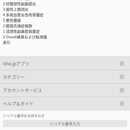
2 好酸球性副鼻腔炎
3 歯性上顎洞炎
4 多発血管炎性肉芽腫症
5 悪性腫瘍
2 眼窩先端症候群
1 浸潤性副鼻腔真菌症
2 Onodi蜂巣および粘液瘤
索引
isho.jpアプリ
カテゴリー
アカウントサービス
ヘルプ＆ガイド
シリアル番号をお持ちの方
シリアル番号入力