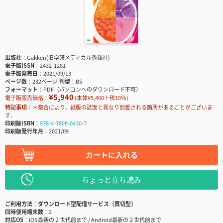
出版社
Gakken(旧学研メディカル秀潤社)
電子版ISSN
2432-1281
電子版発売日
2021/09/13
ページ数
232ページ
判型
B5
フォーマット
PDF（パソコンへのダウンロード不可）
¥5,940
電子版販売価格：
(本体¥5,400＋税10％)
特記事項
＊都合により，紙版の誌面と異なり割愛される箇所があることがございま
す．
印刷版ISBN
978-4-7809-0430-7
印刷版発行年月
2021/09
カートに入れる
ちょっと立ち読み
ご利用方法
ダウンロード型配信サービス（買切型）
同時使用端末数
2
対応OS
iOS最新の２世代前まで / Android最新の２世代前まで