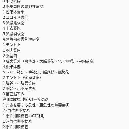
3 中間帆腔
3 脳室周囲の嚢胞性病変
1 松果体嚢胞
2 コロイド嚢胞
3 脈絡叢嚢胞
4 上衣嚢胞
5 脈絡裂嚢胞
4 頭蓋内の嚢胞性病変
1 テント上
1 脳実質内
2 脳室内
3 脳実質外（穹窿部・大脳縦裂・Sylvius裂～中頭蓋窩）
4 松果体部
5 トルコ鞍部・傍鞍部，脳底槽・脈絡裂
2 テント下（後頭蓋窩）
1 脳幹・小脳実質内
2 脳幹・小脳実質外
3 第四脳室内
第Ⅲ章頭部単純CT―疾患別
1 対応を要する急性・亜急性の重要疾患
① 急性期脳梗塞
1 急性期脳梗塞のCT所見
1 超急性期脳梗塞
2 急性期脳梗塞