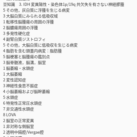
豆知識 3. IDH 変異陽性・染色体1p/19q 共欠失を有さない神経膠腫
5 その他，灰白質に浮腫を生じる病変
3 大脳白質にみられる低吸収域
1 転移性脳腫瘍の周囲の浮腫
2 脳膿瘍周囲の浮腫
3 多発性硬化症
4 副腎白質ジストロフィ
5 その他，大脳白質に低吸収を生じる病変
4 脂肪を含む頭蓋内病変：脂肪腫
5 脳梗塞と脳腫瘍の鑑別点
3 脳脊髄液，脳溝，脳室
1 脳萎縮・水頭症
1 大脳萎縮
2 変性認知症
3 神経性食思不振症
4 小脳萎縮および脳幹萎縮
5 水頭症
6 特発性正常圧水頭症
7 非交通性水頭症
8 LOVA
2 脳室の正常変異
1 非対称な側脳室
2 透明中隔腔/Vergae腔