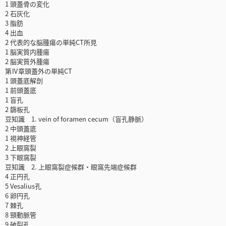
1 頭蓋骨の変化
2 石灰化
3 脂肪
4 出血
2 代表的な脳腫瘍の単純CT所見
1 脳実質内腫瘍
2 脳実質外腫瘍
第Ⅳ章頭蓋外の単純CT
1 頭蓋底解剖
1 前頭蓋底
1 盲孔
2 篩板孔
豆知識 1. vein of foramen cecum（盲孔静脈）
2 中頭蓋底
1 視神経管
2 上眼窩裂
3 下眼窩裂
豆知識 2. 上眼窩裂症候群・眼窩先端症候群
4 正円孔
5 Vesalius孔
6 卵円孔
7 棘孔
8 頸動脈管
9 破裂孔