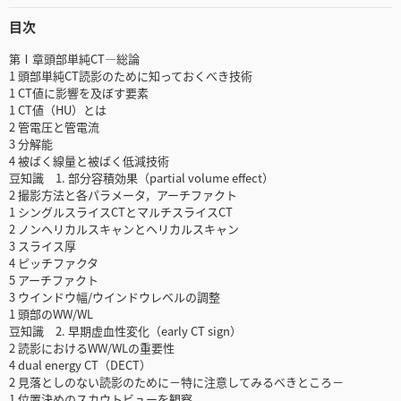
目次
第Ⅰ章頭部単純CT―総論
1 頭部単純CT読影のために知っておくべき技術
1 CT値に影響を及ぼす要素
1 CT値（HU）とは
2 管電圧と管電流
3 分解能
4 被ばく線量と被ばく低減技術
豆知識 1. 部分容積効果（partial volume effect）
2 撮影方法と各パラメータ，アーチファクト
1 シングルスライスCTとマルチスライスCT
2 ノンヘリカルスキャンとヘリカルスキャン
3 スライス厚
4 ピッチファクタ
5 アーチファクト
3 ウインドウ幅/ウインドウレベルの調整
1 頭部のWW/WL
豆知識 2. 早期虚血性変化（early CT sign）
2 読影におけるWW/WLの重要性
4 dual energy CT（DECT）
2 見落としのない読影のために－特に注意してみるべきところ－
1 位置決めのスカウトビューを観察