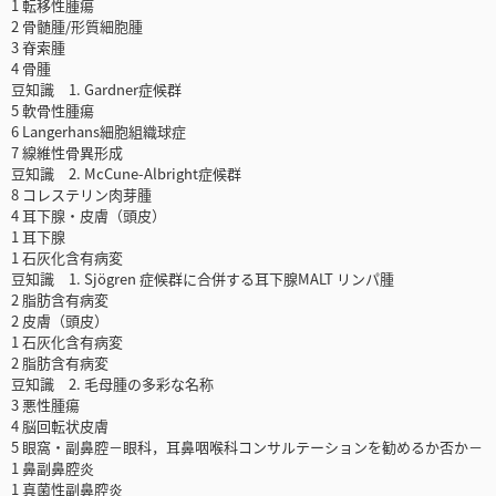
1 転移性腫瘍
2 骨髄腫/形質細胞腫
3 脊索腫
4 骨腫
豆知識 1. Gardner症候群
5 軟骨性腫瘍
6 Langerhans細胞組織球症
7 線維性骨異形成
豆知識 2. McCune-Albright症候群
8 コレステリン肉芽腫
4 耳下腺・皮膚（頭皮）
1 耳下腺
1 石灰化含有病変
豆知識 1. Sjögren 症候群に合併する耳下腺MALT リンパ腫
2 脂肪含有病変
2 皮膚（頭皮）
1 石灰化含有病変
2 脂肪含有病変
豆知識 2. 毛母腫の多彩な名称
3 悪性腫瘍
4 脳回転状皮膚
5 眼窩・副鼻腔－眼科，耳鼻咽喉科コンサルテーションを勧めるか否か－
1 鼻副鼻腔炎
1 真菌性副鼻腔炎