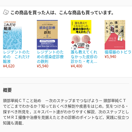
この商品を買った人は、こんな商品も買っています。
レジデントのた
レジデントのた
誰も教えてくれ
循環器のトビラ
めの これだけ
めの感染症診療
なかった皮疹の
¥5,940
輸液
の鉄則
診かた・考え...
¥4,620
¥5,940
¥4,400
概要
頭部単純ＣＴこと始め －次のステップまでつなげよう－ 頭部単純ＣＴ
でどこまでわかるか？知っておくべき解剖や疾患をはじめ，気をつける・
探すべき所見を，エキスパート達がわかりやすく解説．次のステップとし
てＭＲＩ撮像や治療を見据えたときの診断のポイントなど，実践に役立つ
知識も満載．