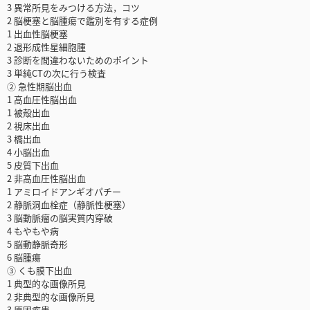
3 異常所見をみつける方法，コツ
2 脳梗塞と脳腫瘍で鑑別を有する症例
1 出血性脳梗塞
2 退形成性星細胞腫
3 診断を間違わないためのポイント
3 単純CTの次に行う検査
② 急性期脳出血
1 高血圧性脳出血
1 被殻出血
2 視床出血
3 橋出血
4 小脳出血
5 皮質下出血
2 非高血圧性脳出血
1 アミロイドアンギオパチー
2 静脈洞血栓症（静脈性梗塞）
3 脳動脈瘤の脳実質内穿破
4 もやもや病
5 脳動静脈奇形
6 脳腫瘍
③ くも膜下出血
1 典型的な画像所見
2 非典型的な画像所見
3 原因疾患