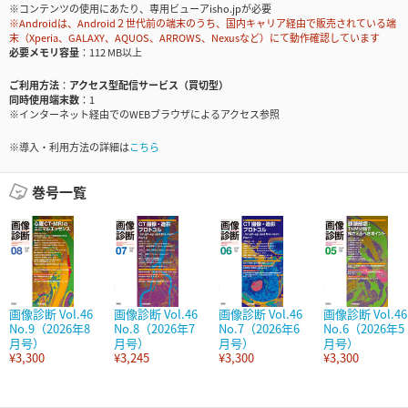
※コンテンツの使用にあたり、専用ビューアisho.jpが必要
※Androidは、Android２世代前の端末のうち、国内キャリア経由で販売されている端
末（Xperia、GALAXY、AQUOS、ARROWS、Nexusなど）にて動作確認しています
必要メモリ容量
112 MB以上
ご利用方法
アクセス型配信サービス（買切型）
同時使用端末数
1
※インターネット経由でのWEBブラウザによるアクセス参照
※導入・利用方法の詳細は
こちら
巻号一覧
画像診断 Vol.46
画像診断 Vol.46
画像診断 Vol.46
画像診断 Vol.46
No.9（2026年8
No.8（2026年7
No.7（2026年6
No.6（2026年5
月号）
月号）
月号）
月号）
¥3,300
¥3,245
¥3,300
¥3,300