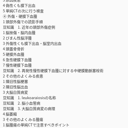
4 偽性くも膜下出血
5 単純CTの次に行う検査
④ 外傷・硬膜下血腫
1 頭部外傷での読影手順
豆知識 1. 近年の頭部外傷症例
1 脳挫傷・脳内血腫
2 びまん性脳浮腫
3 外傷性くも膜下出血・脳室内出血
4 頭蓋骨骨折
5 硬膜外血腫
6 急性硬膜下血腫
7 慢性硬膜下血腫
豆知識 2. 再発性慢性硬膜下血腫に対する中硬膜動脈塞栓術
2 その他のよくみる疾患
1 陳旧性脳梗塞
2 陳旧性脳出血
3 大脳白質病変
豆知識 1. leukoaraiosisの名称
豆知識 2. 脳小血管病
豆知識 3. 大脳白質病変の病理
4 脳萎縮
3 その他のよくみる腫瘍
1 脳腫瘍の単純CTで注意すべきポイント