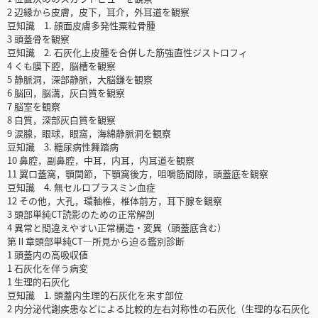
2 辺縁から皮膚，皮下，耳介，外耳道を観察
豆知識 1. 顔面皮膚多発性粟粒骨腫
3 頭蓋骨を観察
豆知識 2. 石灰化上皮腫を合併した筋強直性ジストロフィ
4 くも膜下腔，脳槽を観察
5 静脈洞，深部静脈，大脳鎌を観察
6 脳回，脳溝，灰白質を観察
7 脳室を観察
8 白質，深部灰白質を観察
9 涙腺，眼球，眼窩，海綿静脈洞を観察
豆知識 3. 糖尿病性舞踏病
10 鼻腔，副鼻腔，中耳，内耳，内耳道を観察
11 翼口蓋窩，顎関節，下顎窩後方，咀嚼筋間隙，頭蓋底を観察
豆知識 4. 無セルロプラスミン血症
12 その他，大孔，環軸椎，椎体前方，耳下腺を観察
3 頭部単純CT読影のための正常解剖
4 異常と間違えやすい正常構造・変異（頭蓋底含む）
第Ⅱ章頭部単純CT―所見から迫る鑑別診断
1 頭蓋内の高吸収値
1 石灰化を伴う病変
1 生理的石灰化
豆知識 1. 頭蓋内生理的石灰化を来す部位
2 内分泌代謝疾患などによる比較的左右対称性の石灰化（生理的な石灰化