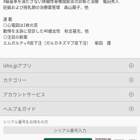
X線基準を満たさない体軸性脊椎関節炎の診断と治療 亀田秀人
妊娠および授乳期の治療薬管理 森山繭子，他
連 載
◎心電図は1枚の窓
動悸を主訴に受診した40歳女性 秋吉基光，他
◎注目の新薬
エムガルティR皮下注（ガルカネズマブ皮下注） 柴田 護
isho.jpアプリ
カテゴリー
アカウントサービス
ヘルプ＆ガイド
シリアル番号をお持ちの方
シリアル番号入力