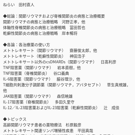
ねらい 田村直人
◆総論：関節リウマチおよび脊椎関節炎の病態と治療概要
関節リウマチの病態と治療戦略 河野正孝，他
体軸性脊椎関節炎の病態と治療戦略 冨田哲也
乾癬性関節炎の病態と治療戦略 岸本暢将
◆各論：各治療薬の使い方
メトトレキサート（関節リウマチ） 齋藤俊太郎，他
メトトレキサート（乾癬性関節炎） 神田浩子
メトトレキサート以外のcsDMARDs（関節リウマチ） 日髙利彦
TNF阻害薬（関節リウマチ） 岩本直樹，他
TNF阻害薬（脊椎関節炎） 谷口義典
IL-6阻害薬（関節リウマチ） 脇谷理沙，他
T細胞共刺激分子調節薬（関節リウマチ，アバタセプト） 草生真規雄，
他
JAK阻害薬（関節リウマチ） 森信暁雄
IL-17阻害薬（脊椎関節炎） 多田久里守
IL-12／IL-23阻害薬およびIL-23阻害薬（乾癬性関節炎） 辻 成佳
◆トピックス
高齢関節リウマチ患者の薬物療法 杉原毅彦
メトトレキサート関連リンパ増殖性疾患 平田真哉