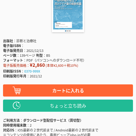
出版社
診断と治療社
電子版ISBN
電子版発売日
2021/12/13
ページ数
139ページ
判型
B5
フォーマット
PDF（パソコンへのダウンロード不可）
¥2,860
電子版販売価格：
(本体¥2,600＋税10％)
印刷版ISSN
0370-999X
印刷版発行年月
2021/12
カートに入れる
ちょっと立ち読み
ご利用方法
ダウンロード型配信サービス（買切型）
同時使用端末数
2
対応OS
iOS最新の２世代前まで / Android最新の２世代前まで
※コンテンツの使用にあたり、専用ビューアisho.jpが必要