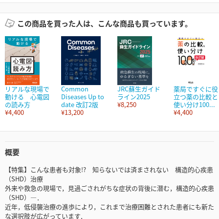
この商品を買った人は、こんな商品も買っています。
リアルな現場で
Common
JRC蘇生ガイド
薬局ですぐに役
動ける 心電図
Diseases Up to
ライン2025
立つ薬の比較と
の読み方
date 改訂2版
¥8,250
使い分け100...
¥4,400
¥13,200
¥4,400
概要
【特集】こんな患者も対象!? 知らないでは済まされない 構造的心疾患
（SHD）治療
外来や救急の現場で，見過ごされがちな症状の背後に潜む，構造的心疾患
（SHD）―．
近年，低侵襲治療の進歩により，これまで治療困難とされた患者にも新た
な選択肢が広がっています．