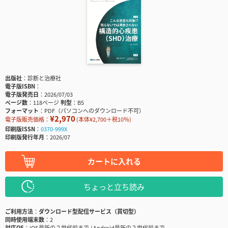
出版社
診断と治療社
電子版ISBN
電子版発売日
2026/07/03
ページ数
118ページ
判型
B5
フォーマット
PDF（パソコンへのダウンロード不可）
¥2,970
電子版販売価格：
(本体¥2,700＋税10％)
印刷版ISSN
0370-999X
印刷版発行年月
2026/07
カートに入れる
ちょっと立ち読み
ご利用方法
ダウンロード型配信サービス（買切型）
同時使用端末数
2
対応OS
iOS最新の２世代前まで / Android最新の２世代前まで