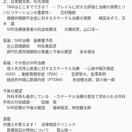
之，目黒健太郎，阿古潤哉
TAVIはどこまでできる？ ―フレイルに対する評価と治療の実際とリ
ハビリテーションの重要性― 志村徹郎
僧帽弁閉鎖不全症に対するカテーテル治療の実際 植田あずさ，天
木 誠
SHD治療後患者の抗血栓療法 大槻尚男，山口淳一
各論：SHD治療 脳梗塞予防
左心耳閉鎖術 阿佐美匡彦
卵円孔開存閉鎖術の意義と今後の展望 赤木禎治
各論：その他のSHD治療
成人先天性心疾患に対するカテーテル治療 ―心房中隔欠損症
（ASD），動脈管開存症（PDA）― 笠原智大，金澤英明
経皮的中隔心筋焼灼術（PTSMA） 秋田敬太郎，前川裕一郎
今後の展望
外科手術も進歩している ―カテーテル治療の普及で求められる外科
手術の付加価値― 田端 実
SHD診療の今後の展望 竜﨑俊亘，林田健太郎
連載
弁護士が答えます！ 法律相談クリニック
医療訴訟の時効について 笹山桂一