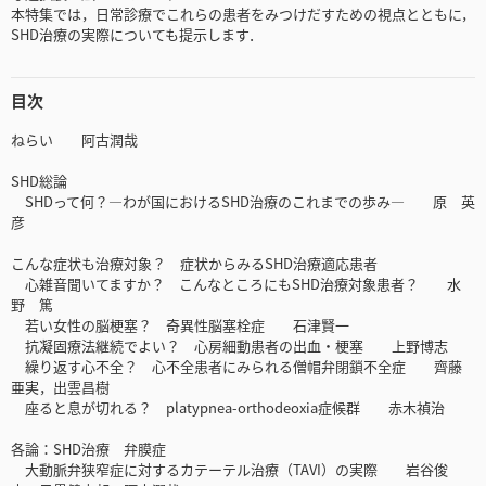
本特集では，日常診療でこれらの患者をみつけだすための視点とともに，
SHD治療の実際についても提示します．
目次
ねらい 阿古潤哉
SHD総論
SHDって何？―わが国におけるSHD治療のこれまでの歩み― 原 英
彦
こんな症状も治療対象？ 症状からみるSHD治療適応患者
心雑音聞いてますか？ こんなところにもSHD治療対象患者？ 水
野 篤
若い女性の脳梗塞？ 奇異性脳塞栓症 石津賢一
抗凝固療法継続でよい？ 心房細動患者の出血・梗塞 上野博志
繰り返す心不全？ 心不全患者にみられる僧帽弁閉鎖不全症 齊藤
亜実，出雲昌樹
座ると息が切れる？ platypnea-orthodeoxia症候群 赤木禎治
各論：SHD治療 弁膜症
大動脈弁狭窄症に対するカテーテル治療（TAVI）の実際 岩谷俊