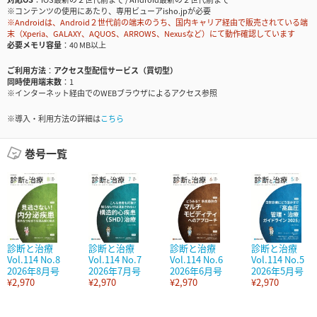
※コンテンツの使用にあたり、専用ビューアisho.jpが必要
※Androidは、Android２世代前の端末のうち、国内キャリア経由で販売されている端
末（Xperia、GALAXY、AQUOS、ARROWS、Nexusなど）にて動作確認しています
必要メモリ容量
40 MB以上
ご利用方法
アクセス型配信サービス（買切型）
同時使用端末数
1
※インターネット経由でのWEBブラウザによるアクセス参照
※導入・利用方法の詳細は
こちら
巻号一覧
診断と治療
診断と治療
診断と治療
診断と治療
Vol.114 No.8
Vol.114 No.7
Vol.114 No.6
Vol.114 No.5
2026年8月号
2026年7月号
2026年6月号
2026年5月号
¥2,970
¥2,970
¥2,970
¥2,970