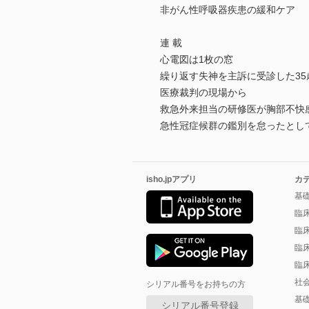
非がん性呼吸器疾患の緩和ケア
連 載
心電図は1枚の窓
繰り返す失神を主訴に受診した3
医療裁判の現場から
救急外来担当の研修医が胸部不快
急性冠症候群の鑑別を怠ったと
isho.jpアプリ
カ
基
臨
臨
臨
臨
社
シリアル番号をお持ちの方
基
シリアル番号登録