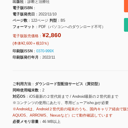
出版社
診断と治療社
電子版ISBN
電子版発売日
2022/11/10
ページ数
122ページ
判型
B5
フォーマット
PDF（パソコンへのダウンロード不可）
¥2,860
電子版販売価格：
(本体¥2,600＋税10％)
印刷版ISSN
0370-999X
印刷版発行年月
2022/11
ご利用方法
ダウンロード型配信サービス（買切型）
同時使用端末数
2
対応OS
iOS最新の２世代前まで / Android最新の２世代前まで
※コンテンツの使用にあたり、専用ビューアisho.jpが必要
※Androidは、Android２世代前の端末のうち、国内キャリア経由で販
AQUOS、ARROWS、Nexusなど）にて動作確認しています
必要メモリ容量
46 MB以上