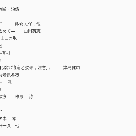
診断・治療
心に― 飯倉元保，他
も含めて― 山田英恵
 山口泰弘
紀
本有司
和
維化薬の適応と効果，注意点― 津島健司
海老原孝枝
中 剛
他
癌診療 椎原 淳
ア
茂木 孝
田一真，他