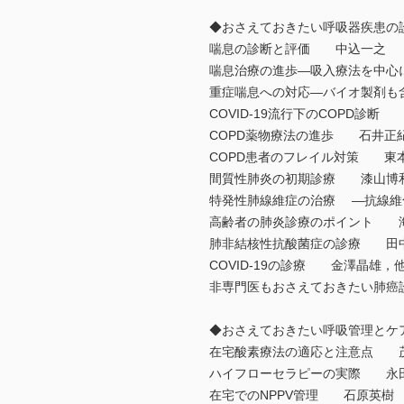
◆おさえておきたい呼吸器疾患の
喘息の診断と評価 中込一之
喘息治療の進歩―吸入療法を中
重症喘息への対応―バイオ製剤
COVID-19流行下のCOPD診断
COPD薬物療法の進歩 石井正
COPD患者のフレイル対策 東
間質性肺炎の初期診療 漆山博
特発性肺線維症の治療 ―抗線
高齢者の肺炎診療のポイント 
肺非結核性抗酸菌症の診療 田
COVID-19の診療 金澤晶雄，
非専門医もおさえておきたい肺
◆おさえておきたい呼吸管理とケ
在宅酸素療法の適応と注意点 
ハイフローセラピーの実際 永
在宅でのNPPV管理 石原英樹