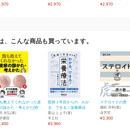
,970
¥2,970
¥2,970
は、こんな商品も買っています。
も教えてくれなかった皮
医師１年目からの わか
ステロイドの虎
の診かた・考えかた[W...
る、できる！栄養療法
國松 淳和(著)
金芳堂
田 光弘(著)
栗山 とよ子(著)
¥3,300
学書院
羊土社
,400
¥3,960