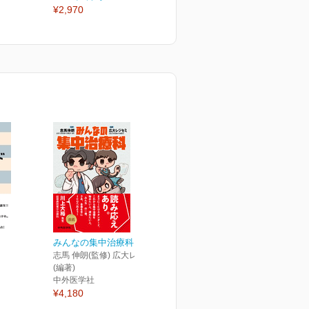
¥2,970
¥2,970
¥
みんなの集中治療科
志馬 伸朗(監修) 広大レジセミ
(編著)
中外医学社
¥4,180