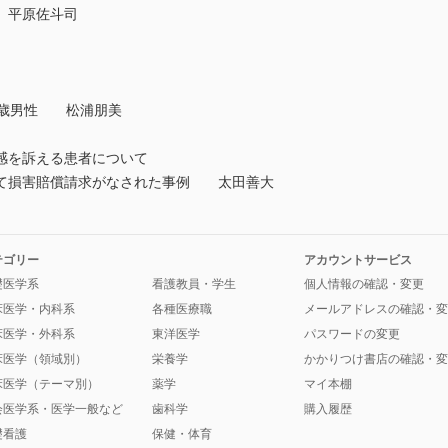
 平原佐斗司
5歳男性 松浦朋美
感を訴える患者について
して損害賠償請求がなされた事例 太田善大
テゴリー
アカウントサービス
礎医学系
看護教員・学生
個人情報の確認・変更
床医学・内科系
各種医療職
メールアドレスの確認・変
床医学・外科系
東洋医学
パスワードの変更
床医学（領域別）
栄養学
かかりつけ書店の確認・変
床医学（テーマ別）
薬学
マイ本棚
会医学系・医学一般など
歯科学
購入履歴
礎看護
保健・体育