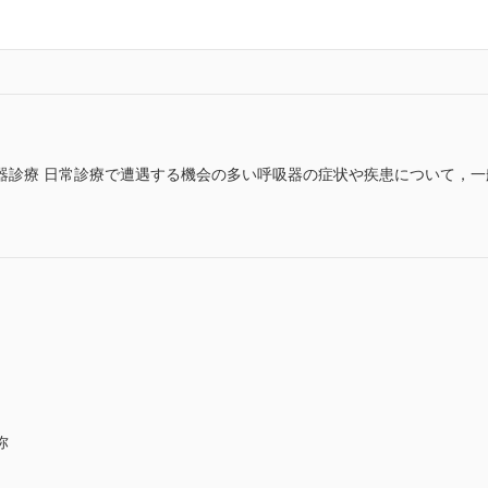
器診療 日常診療で遭遇する機会の多い呼吸器の症状や疾患について，
弥