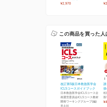
¥2,970
¥2
この商品を買った人
改訂第5版日本救急医学会
誰
ICLSコースガイドブック
疹
日本救急医学会ICLSコース企
松
画運営委員会ICLSコース教材
医
開発ワーキンググループ(編)
¥4
羊土社