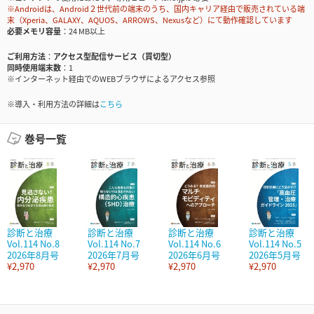
※Androidは、Android２世代前の端末のうち、国内キャリア経由で販売されている端
末（Xperia、GALAXY、AQUOS、ARROWS、Nexusなど）にて動作確認しています
必要メモリ容量
24 MB以上
ご利用方法
アクセス型配信サービス（買切型）
同時使用端末数
1
※インターネット経由でのWEBブラウザによるアクセス参照
※導入・利用方法の詳細は
こちら
巻号一覧
診断と治療
診断と治療
診断と治療
診断と治療
Vol.114 No.8
Vol.114 No.7
Vol.114 No.6
Vol.114 No.5
2026年8月号
2026年7月号
2026年6月号
2026年5月号
¥2,970
¥2,970
¥2,970
¥2,970