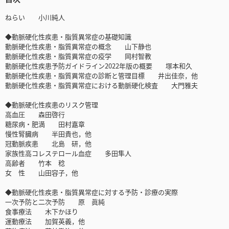
ねらい 小川純人
◆動脈硬化性疾患・脂質異常症の基礎知識
動脈硬化性疾患・脂質異常症の概念 山下静也
動脈硬化性疾患・脂質異常症の疫学 岡村智教
動脈硬化性疾患予防ガイドライン2022年版の概要 塚本和久
動脈硬化性疾患・脂質異常症の診断と管理目標 井出佳奈，他
動脈硬化性疾患・脂質異常症における動脈硬化検査 大門雅夫
◆動脈硬化性疾患のリスク管理
高血圧 森田啓行
糖尿病・肥満 田村嘉章
慢性腎臓病 半田貴也，他
冠動脈疾患 北島 研，他
家族性高コレステロール血症 多田隼人
高齢者 竹本 稔
女 性 山田容子，他
◆動脈硬化性疾患・脂質異常症に対する予防・診療の実際
一次予防と二次予防 原 眞純
食事療法 木下かほり
運動療法 加賀英義，他