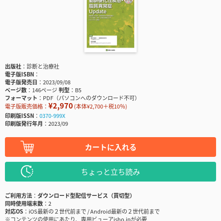
出版社
診断と治療社
電子版ISBN
電子版発売日
2023/09/08
ページ数
146ページ
判型
B5
フォーマット
PDF（パソコンへのダウンロード不可）
¥2,970
電子版販売価格：
(本体¥2,700＋税10％)
印刷版ISSN
0370-999X
印刷版発行年月
2023/09
カートに入れる
ちょっと立ち読み
ご利用方法
ダウンロード型配信サービス（買切型）
同時使用端末数
2
対応OS
iOS最新の２世代前まで / Android最新の２世代前まで
※コンテンツの使用にあたり、専用ビューアisho.jpが必要