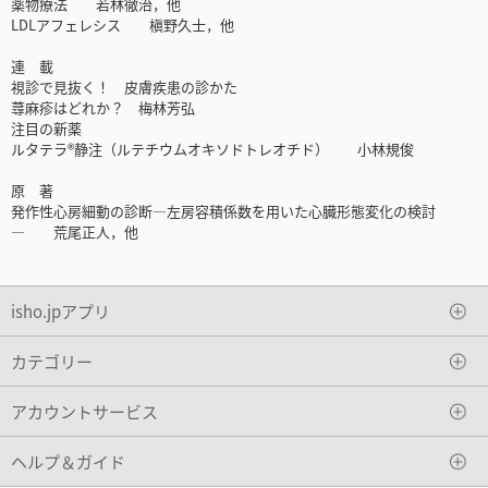
薬物療法 若林徹治，他
LDLアフェレシス 槇野久士，他
連 載
視診で見抜く！ 皮膚疾患の診かた
蕁麻疹はどれか？ 梅林芳弘
注目の新薬
ルタテラ®静注（ルテチウムオキソドトレオチド） 小林規俊
原 著
発作性心房細動の診断―左房容積係数を用いた心臓形態変化の検討
― 荒尾正人，他
isho.jpアプリ
カテゴリー
アカウントサービス
ヘルプ＆ガイド