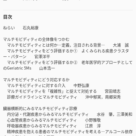
目次
ねらい 石丸裕康
マルチモビディティの全体像をつかむ
マルチモビディティとは何か―定義，注目される背景― 大浦 誠
マルチモビディティをどう評価するか① よくみられる疾患クラスタ
ー・パターン 官澤洋平
マルチモビディティをどう評価するか② 老年医学的アプローチとして
のGeriatric 5Ms 山本浩一
マルチモビディティにどう対応するか
マルチモビディティに対する介入 中野弘康
マルチモビディティを「複雑性」と捉えて対処する 宮田靖志
診療ガイドラインとマルチモビディティ 沖中郁実，南郷栄秀
臓器横断的にみるマルチモビディティ診療
内分泌・代謝疾患からみるマルチモビディティ 水谷 肇，三澤美和
心血管疾患からみるマルチモビディティ 小野雅敬
呼吸器疾患からみるマルチモビディティ 江原 淳
精神疾患を抱える患者のマルチモビディティを考える―アルコール依存