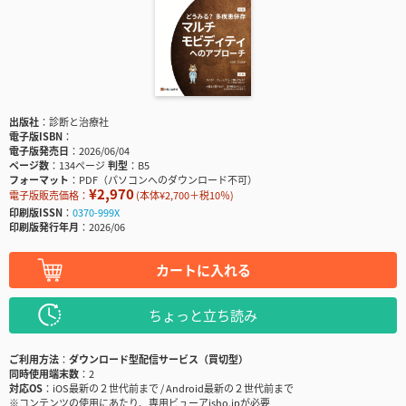
出版社
診断と治療社
電子版ISBN
電子版発売日
2026/06/04
ページ数
134ページ
判型
B5
フォーマット
PDF（パソコンへのダウンロード不可）
¥2,970
電子版販売価格：
(本体¥2,700＋税10％)
印刷版ISSN
0370-999X
印刷版発行年月
2026/06
カートに入れる
ちょっと立ち読み
ご利用方法
ダウンロード型配信サービス（買切型）
同時使用端末数
2
対応OS
iOS最新の２世代前まで / Android最新の２世代前まで
※コンテンツの使用にあたり、専用ビューアisho.jpが必要