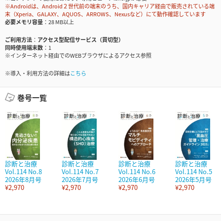
※Androidは、Android２世代前の端末のうち、国内キャリア経由で販売されている端
末（Xperia、GALAXY、AQUOS、ARROWS、Nexusなど）にて動作確認しています
必要メモリ容量
28 MB以上
ご利用方法
アクセス型配信サービス（買切型）
同時使用端末数
1
※インターネット経由でのWEBブラウザによるアクセス参照
※導入・利用方法の詳細は
こちら
巻号一覧
診断と治療
診断と治療
診断と治療
診断と治療
Vol.114 No.8
Vol.114 No.7
Vol.114 No.6
Vol.114 No.5
2026年8月号
2026年7月号
2026年6月号
2026年5月号
¥2,970
¥2,970
¥2,970
¥2,970