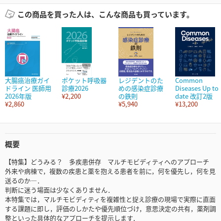
この商品を買った人は、こんな商品も買っています。
大腸癌治療ガイ
ポケット呼吸器
レジデントのた
Common
ドライン 医師用
診療2026
めの感染症診療
Diseases Up to
2026年版
¥2,200
の鉄則
date 改訂2版
¥2,860
¥5,940
¥13,200
概要
【特集】どうみる？ 多疾患併存 マルチモビディティへのアプローチ
外来や病棟で，複数の疾患と薬を抱える患者を前に，何を優先し，何を見
送るのか―．
判断に迷う場面は少なくありません．
本特集では，マルチモビディティを複雑性と捉え診療の現場で実際に直面
する課題に即し，評価のしかたや優先順位づけ，意思決定の共有，薬剤調
整といった具体的なアプローチを提示します．