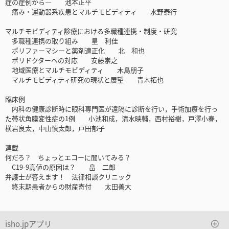
症の症例から― 池本正平
痛み・運動器系疾患とマルチモビディティ 水野泰行
マルチモビディティ診療における多職種連携・制度・研究
多職種連携の取り組み 星 利佳
ポリファーマシーと薬剤適正化 北 和也
ポリドクターへの対応 安藤崇之
地域医療とマルチモビディティ 木島朋子
マルチモビディティ研究の現状と展望 青木拓也
臨床例
内科の健康診断時に眼科専門医が遠隔に診断を行い，手術加療を行っ
た帯状角膜変性症の1例 小池和成，清水映輔，西村裕樹，戸澤小春，
横岩良太，中山慎太郎，戸田郁子
連載
何だろ？ ちょっとエコーに聞いてみる？
C19-9高値の原因は？ 畠 二郎
弁護士が答えます！ 法律相談クリニック
終末期患者からの財産寄付 太田善大
isho.jpアプリ