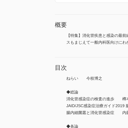
概要
【特集】消化管疾患と感染の最前線
スもまじえて一般内科医向けにわ
目次
ねらい 今枝博之
◆総論
消化管感染症の検査の進歩 樽
JAID/JSC感染症治療ガイド20
腸内細菌叢と消化管感染症 内
◆各論