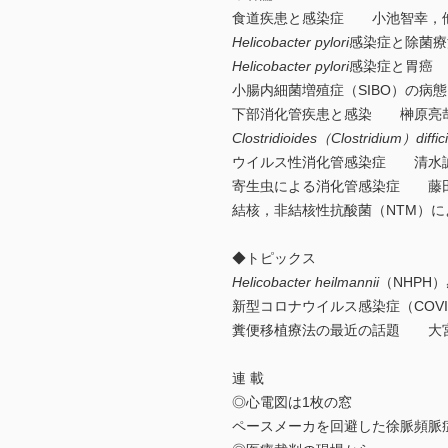
食道疾患と感染症 小池智幸，
Helicobacter pylori
感染症と除菌
Helicobacter pylori
感染症と胃癌
小腸内細菌増殖症（SIBO）の
下部消化管疾患と感染 榊原亮
Clostridioides（Clostridium）diffici
ウイルス性消化管感染症 清水
寄生虫による消化管感染症 藤
結核，非結核性抗酸菌（NTM）
◆トピックス
Helicobacter heilmannii
（NHP
新型コロナウイルス感染症（COV
糞便移植療法の最近の話題 大
連 載
◎心電図は1枚の窓
ペースメーカを回避した徐脈頻脈