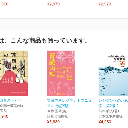
,970
¥2,970
¥2,970
は、こんな商品も買っています。
環器のトビラ
腎臓内科レジデントマニュ
レジデントのた
崎 陽一郎(監修)
アル 改訂9版
室 第2版 2
EDSI
今井 圓裕(編)
前嶋 明人(著)
,940
診断と治療社
日本医事新報社
¥5,830
¥4,950