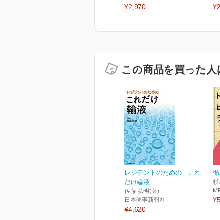
¥2,970
¥2
この商品を買った人
レジデントのための これ
循
だけ輸液
杉
M
佐藤 弘明(著)
¥5
日本医事新報社
¥4,620