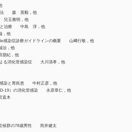
他
療法 森 英毅，他
 兒玉雅明，他
病態と治療 中島 淳，他
哉，他
le
感染症診療ガイドラインの概要 山﨑行敬，他
誠治，他
田朋紀，他
による消化管感染症 大川清孝，他
H）感染と胃疾患 中村正彦，他
ID-19）の消化管感染 永原章仁，他
宮直木
症候群の78歳男性 筒井健太