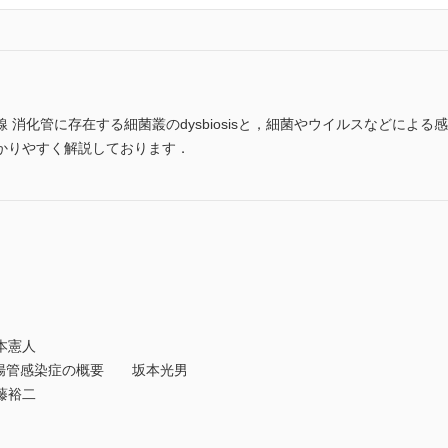
 消化管に存在する細菌叢のdysbiosisと，細菌やウイルスなどによ
かりやすく解説しております．
本憲人
19 腸管感染症の概要 坂本光男
藤裕二