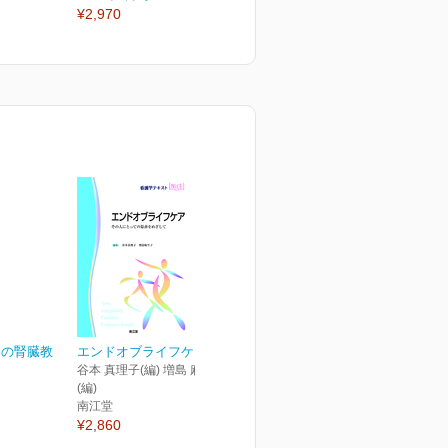
¥2,970
¥2,970
¥
めの腎臓教
エンドオブライフケア
谷本 真理子(編) 増島 麻里子
(編)
南江堂
¥2,860