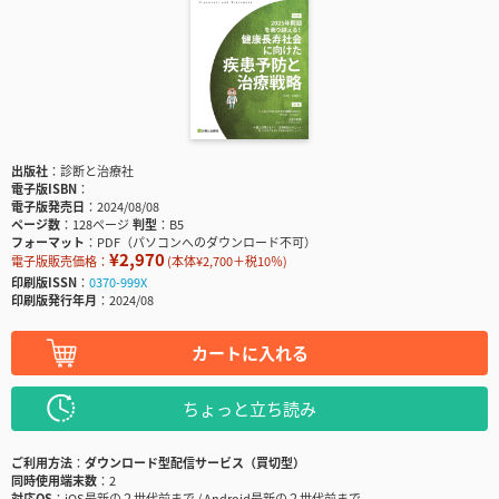
出版社
診断と治療社
電子版ISBN
電子版発売日
2024/08/08
ページ数
128ページ
判型
B5
フォーマット
PDF（パソコンへのダウンロード不可）
¥2,970
電子版販売価格：
(本体¥2,700＋税10％)
印刷版ISSN
0370-999X
印刷版発行年月
2024/08
カートに入れる
ちょっと立ち読み
ご利用方法
ダウンロード型配信サービス（買切型）
同時使用端末数
2
対応OS
iOS最新の２世代前まで / Android最新の２世代前まで