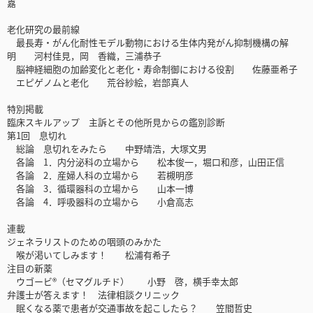
嘉
老化研究の最前線
最長寿・がん化耐性モデル動物における生体内発がん抑制機構の解
明 河村佳見，岡 香織，三浦恭子
脳神経細胞の加齢変化と老化・寿命制御における役割 佐藤亜希子
エピゲノムと老化 荒谷紗絵，岩部真人
特別掲載
臨床スキルアップ 主訴とその他所見からの鑑別診断
第1回 息切れ
総論 息切れをみたら 中野靖浩，大塚文男
各論 1．内分泌科の立場から 松本俊一，堀口和彦，山田正信
各論 2．産婦人科の立場から 若槻明彦
各論 3．循環器科の立場から 山本一博
各論 4．呼吸器科の立場から 小倉高志
連載
ジェネラリストのための咽頭のみかた
喉が渇いてしみます！ 松浦有希子
注目の新薬
ウゴービ®（セマグルチド） 小野 啓，横手幸太郎
弁護士が答えます！ 法律相談クリニック
眠くなる薬で患者が交通事故を起こしたら？ 笠間哲史