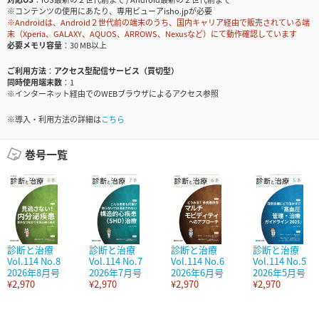
※コンテンツの使用にあたり、専用ビューアisho.jpが必要
※Androidは、Android２世代前の端末のうち、国内キャリア経由で販売されている端
末（Xperia、GALAXY、AQUOS、ARROWS、Nexusなど）にて動作確認しています
必要メモリ容量
30 MB以上
ご利用方法
アクセス型配信サービス（買切型）
同時使用端末数
1
※インターネット経由でのWEBブラウザによるアクセス参照
※導入・利用方法の詳細は
こちら
巻号一覧
診断と治療
診断と治療
診断と治療
診断と治療
Vol.114 No.8
Vol.114 No.7
Vol.114 No.6
Vol.114 No.5
2026年8月号
2026年7月号
2026年6月号
2026年5月号
¥2,970
¥2,970
¥2,970
¥2,970