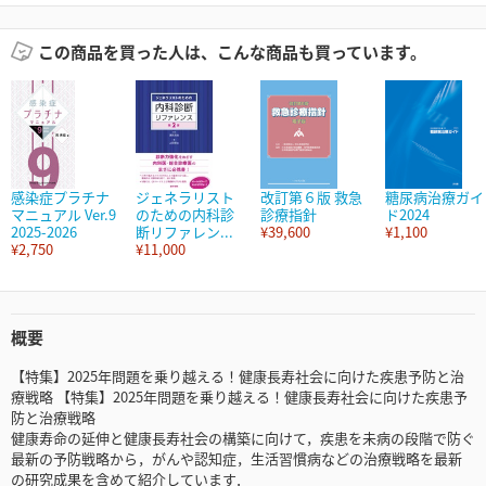
この商品を買った人は、こんな商品も買っています。
感染症プラチナ
ジェネラリスト
改訂第６版 救急
糖尿病治療ガイ
マニュアル Ver.9
のための内科診
診療指針
ド2024
2025-2026
断リファレン...
¥39,600
¥1,100
¥2,750
¥11,000
概要
【特集】2025年問題を乗り越える！健康長寿社会に向けた疾患予防と治
療戦略 【特集】2025年問題を乗り越える！健康長寿社会に向けた疾患予
防と治療戦略
健康寿命の延伸と健康長寿社会の構築に向けて，疾患を未病の段階で防ぐ
最新の予防戦略から，がんや認知症，生活習慣病などの治療戦略を最新
の研究成果を含めて紹介しています．