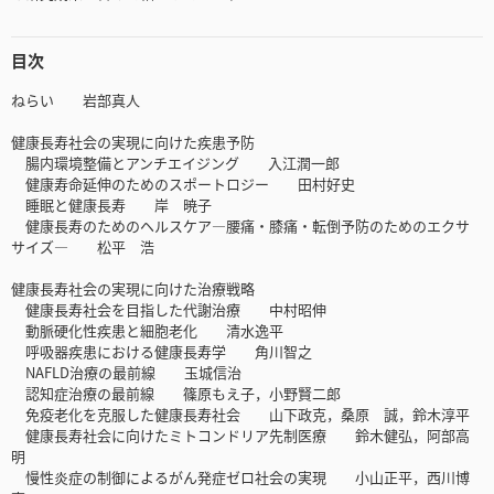
目次
ねらい 岩部真人
健康長寿社会の実現に向けた疾患予防
腸内環境整備とアンチエイジング 入江潤一郎
健康寿命延伸のためのスポートロジー 田村好史
睡眠と健康長寿 岸 暁子
健康長寿のためのヘルスケア―腰痛・膝痛・転倒予防のためのエクサ
サイズ― 松平 浩
健康長寿社会の実現に向けた治療戦略
健康長寿社会を目指した代謝治療 中村昭伸
動脈硬化性疾患と細胞老化 清水逸平
呼吸器疾患における健康長寿学 角川智之
NAFLD治療の最前線 玉城信治
認知症治療の最前線 篠原もえ子，小野賢二郎
免疫老化を克服した健康長寿社会 山下政克，桑原 誠，鈴木淳平
健康長寿社会に向けたミトコンドリア先制医療 鈴木健弘，阿部高
明
慢性炎症の制御によるがん発症ゼロ社会の実現 小山正平，西川博