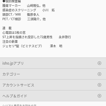
◆個別検査編
腫瘍マーカー 山﨑隆弘，他
感染症のスクリーニング 小川 拓
頭部CT／MRI 篠原幸人
PET／CT検診 三須陽介，他
連 載
心電図は1枚の窓
ST上昇を指摘され受診した72歳男性 永井啓行
注目の新薬
ジェセリ®錠（ピミテスピブ） 澤木 明
isho.jpアプリ
カテゴリー
アカウントサービス
ヘルプ＆ガイド
シリアル番号をお持ちの方