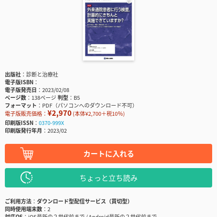
出版社
診断と治療社
電子版ISBN
電子版発売日
2023/02/08
ページ数
138ページ
判型
B5
フォーマット
PDF（パソコンへのダウンロード不可）
¥2,970
電子版販売価格：
(本体¥2,700＋税10％)
印刷版ISSN
0370-999X
印刷版発行年月
2023/02
カートに入れる
ちょっと立ち読み
ご利用方法
ダウンロード型配信サービス（買切型）
同時使用端末数
2
対応OS
iOS最新の２世代前まで / Android最新の２世代前まで