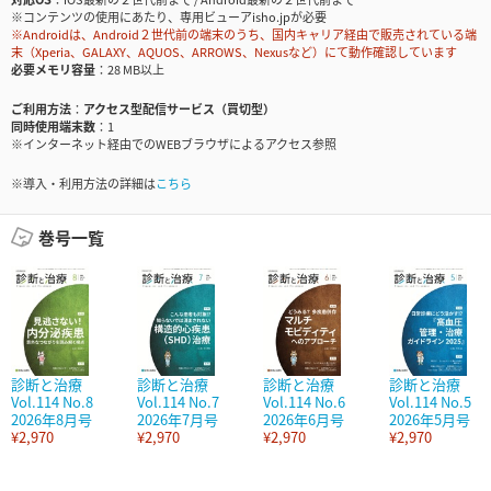
※コンテンツの使用にあたり、専用ビューアisho.jpが必要
※Androidは、Android２世代前の端末のうち、国内キャリア経由で販売されている端
末（Xperia、GALAXY、AQUOS、ARROWS、Nexusなど）にて動作確認しています
必要メモリ容量
28 MB以上
ご利用方法
アクセス型配信サービス（買切型）
同時使用端末数
1
※インターネット経由でのWEBブラウザによるアクセス参照
※導入・利用方法の詳細は
こちら
巻号一覧
診断と治療
診断と治療
診断と治療
診断と治療
Vol.114 No.8
Vol.114 No.7
Vol.114 No.6
Vol.114 No.5
2026年8月号
2026年7月号
2026年6月号
2026年5月号
¥2,970
¥2,970
¥2,970
¥2,970