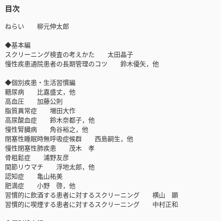
目次
ねらい 柳元伸太郎
◆基本編
スクリーニング検査の考えかた 太田晶子
慢性疾患通院患者の長期管理のコツ 鈴木優矢，他
◆個別疾患・生活習慣編
糖尿病 比嘉盛丈，他
高血圧 加藤公則
脂質異常症 増田大作
高尿酸血症 鈴木奈都子，他
慢性腎臓病 角谷裕之，他
閉塞性睡眠時無呼吸症候群 西島嗣生，他
慢性閉塞性肺疾患 茂木 孝
骨粗鬆症 浦野友彦
関節リウマチ 浮地太郎，他
認知症 亀山祐美
肥満症 小野 啓，他
習慣的に飲酒する患者に対するスクリーニング 横山 顕
習慣的に喫煙する患者に対するスクリーニング 中村正和