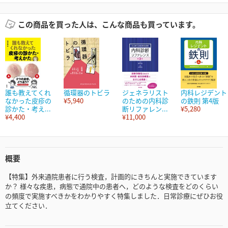
この商品を買った人は、こんな商品も買っています。
誰も教えてくれ
循環器のトビラ
ジェネラリスト
内科レジデント
なかった皮疹の
¥5,940
のための内科診
の鉄則 第4版
診かた・考え...
断リファレン...
¥5,280
¥4,400
¥11,000
概要
【特集】外来通院患者に行う検査，計画的にきちんと実施できています
か？ 様々な疾患，病態で通院中の患者へ，どのような検査をどのくらい
の頻度で実施すべきかをわかりやすく特集しました．日常診療にぜひお役
立てください．