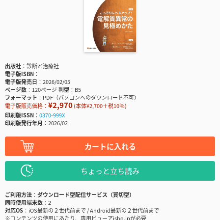
出版社
診断と治療社
電子版ISBN
電子版発売日
2026/02/05
ページ数
120ページ
判型
B5
フォーマット
PDF（パソコンへのダウンロード不可）
¥2,970
電子版販売価格：
(本体¥2,700＋税10％)
印刷版ISSN
0370-999X
印刷版発行年月
2026/02
カートに入れる
ちょっと立ち読み
ご利用方法
ダウンロード型配信サービス（買切型）
同時使用端末数
2
対応OS
iOS最新の２世代前まで / Android最新の２世代前まで
※コンテンツの使用にあたり、専用ビューアisho.jpが必要