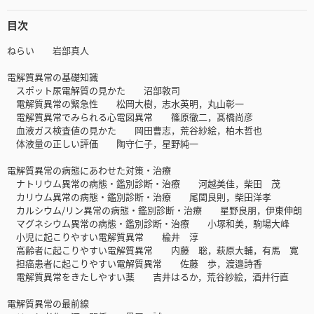
目次
ねらい 岩部真人
電解質異常の基礎知識
スポット尿電解質の見かた 沼部敦司
電解質異常の緊急性 松岡大樹，志水英明，丸山彰一
電解質異常でみられる心電図異常 篠原徹二，髙橋尚彦
血液ガス検査値の見かた 岡田曹志，荒谷紗絵，柏木哲也
体液量の正しい評価 陶守仁子，星野純一
電解質異常の病態にあわせた対策・治療
ナトリウム異常の病態・鑑別診断・治療 河越美佳，柴田 茂
カリウム異常の病態・鑑別診断・治療 尾関良則，柴田洋孝
カルシウム/リン異常の病態・鑑別診断・治療 星野良朋，伊東伸朗
マグネシウム異常の病態・鑑別診断・治療 小塚和美，駒場大峰
小児に起こりやすい電解質異常 楡井 淳
高齢者に起こりやすい電解質異常 内藤 聡，萩原大輔，有馬 寛
担癌患者に起こりやすい電解質異常 佐藤 歩，渡邉詩香
電解質異常をきたしやすい薬 吉井はるか，荒谷紗絵，酒井行直
電解質異常の最前線