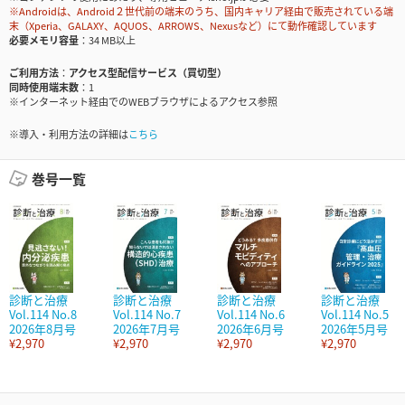
※Androidは、Android２世代前の端末のうち、国内キャリア経由で販売されている端
末（Xperia、GALAXY、AQUOS、ARROWS、Nexusなど）にて動作確認しています
必要メモリ容量
34 MB以上
ご利用方法
アクセス型配信サービス（買切型）
同時使用端末数
1
※インターネット経由でのWEBブラウザによるアクセス参照
※導入・利用方法の詳細は
こちら
巻号一覧
診断と治療
診断と治療
診断と治療
診断と治療
Vol.114 No.8
Vol.114 No.7
Vol.114 No.6
Vol.114 No.5
2026年8月号
2026年7月号
2026年6月号
2026年5月号
¥2,970
¥2,970
¥2,970
¥2,970