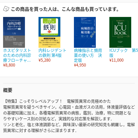
この商品を買った人は、こんな商品も買っています。
ホスピタリスト
内科レジデント
病棟指示と頻用
ICUブック 第5
のための内科診
の鉄則 第4版
薬の使い方 決
版
療フローチャ...
¥5,280
定版
¥11,000
¥8,800
¥4,950
概要
【特集】こっそりレベルアップ！ 電解質異常の見極めかた
電解質異常を疑うべきサイン，心電図・血液ガスの活用，体液量評価など
の基礎知識に加え，各種電解質異常の病態，鑑別，治療，特に問題とな
りやすいケース別の対処など，実践的な対応策を解説します．
リンと老化，塩と体液調節など，興味深い最新の研究知見も網羅し，電解
質異常に対する理解がさらに深まります．