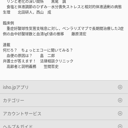
リンと老化の深い関係 黒尾 誠
食塩と体液調節のひずみ―水分喪失ストレスと相対的体液過剰の病態
生理 北田研人，西山 成
臨床例
重症好酸球性気管支喘息に対し，ベンラリズマブで長期間治療した2症
例の血中好酸球数と血清IgE値の推移 藤原清宏
連載
何だろ？ ちょっとエコーに聞いてみる？
血便の原因は？ 畠 二郎
弁護士が答えます！ 法律相談クリニック
高齢者と説明義務 笠間哲史
isho.jpアプリ
カテゴリー
アカウントサービス
ヘルプ＆ガイド