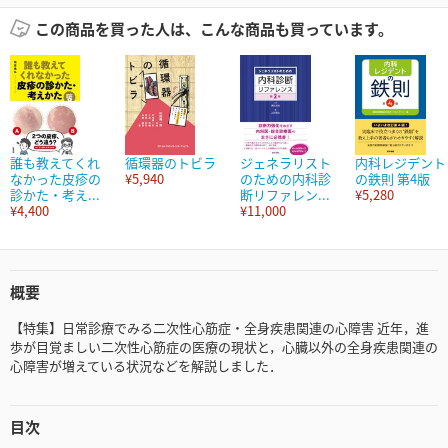
この商品を買った人は、こんな商品も買っています。
誰も教えてくれ
循環器のトビラ
ジェネラリスト
内科レジデント
なかった皮疹の
¥5,940
のための内科診
の鉄則 第4版
診かた・考え...
断リファレン...
¥5,280
¥4,400
¥11,000
概要
【特集】日常診療でみる二次性心筋症・全身疾患関連の心障害 近年，進
歩が目覚ましい二次性心筋症の医療の現状と，心臓以外の全身疾患関連の
心障害が増えている状況などを解説しました．
目次