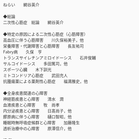
ねらい 網谷英介
◆総論
二次性心筋症 総論 網谷英介
◆特定の原因による二次性心筋症（心筋障害）
高血圧に伴う心筋障害 川久保裕美子，他
栄養障害・代謝障害と心筋障害 長友祐司
Fabry病 久保 亨
トランスサイレチンアミロイドーシス 石井俊輔
サルコイドーシス 多田篤司，他
スポーツ心臓 木下訓光
ミトコンドリア心筋症 武田充人
抗腫瘍薬による薬剤性心筋症 福満雅史，他
◆全身疾患関連の心障害
神経筋疾患と心障害 清水 潤
血液疾患と心障害 牧 尚孝
内分泌疾患と心障害 日髙尚子，他
膠原病に伴う心障害 樋口智昭，他
睡眠時無呼吸症候群と心障害 加藤隆生
透析治療中の心障害 原澤信介，他