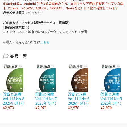
※Androidは、Android２世代前の端末のうち、国内キャリア経由で販売されている端
末（Xperia、GALAXY、AQUOS、ARROWS、Nexusなど）にて動作確認しています
必要メモリ容量
60 MB以上
ご利用方法
アクセス型配信サービス（買切型）
同時使用端末数
1
※インターネット経由でのWEBブラウザによるアクセス参照
※導入・利用方法の詳細は
こちら
巻号一覧
診断と治療
診断と治療
診断と治療
診断と治療
Vol.114 No.8
Vol.114 No.7
Vol.114 No.6
Vol.114 No.5
2026年8月号
2026年7月号
2026年6月号
2026年5月号
¥2,970
¥2,970
¥2,970
¥2,970