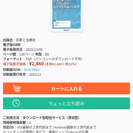
出版社
診断と治療社
電子版ISBN
電子版発売日
2022/12/09
ページ数
138ページ
判型
B5
フォーマット
PDF（パソコンへのダウンロード不可）
¥2,860
電子版販売価格：
(本体¥2,600＋税10％)
印刷版ISSN
0370-999X
印刷版発行年月
2022/12
カートに入れる
ちょっと立ち読み
ご利用方法
ダウンロード型配信サービス（買切型）
同時使用端末数
2
対応OS
iOS最新の２世代前まで / Android最新の２世代前まで
※コンテンツの使用にあたり、専用ビューアisho.jpが必要