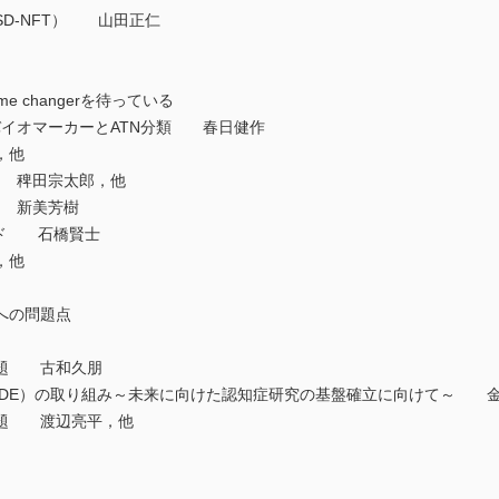
D-NFT） 山田正仁
 changerを待っている
髄液バイオマーカーとATN分類 春日健作
，他
状況 稗田宗太郎，他
は 新美芳樹
ンド 石橋賢士
，他
への問題点
課題 古和久朋
RIDE）の取り組み～未来に向けた認知症研究の基盤確立に向けて～ 
課題 渡辺亮平，他