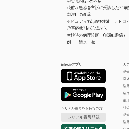
◎心電図は1枚の窓
眼前暗黒感を主訴に受診した74
◎注目の新薬
ゼビュディ®点滴静注液（ソト
◎医療裁判の現場から
生検時の病理診断（印環細胞癌）
例 清水 徹
isho.jpアプリ
カ
基
臨
臨
臨
臨
社
シリアル番号をお持ちの方
基
シリアル番号登録
臨