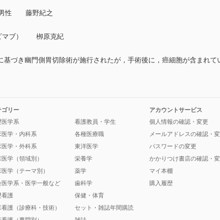
歳男性 藤野紀之
ロビマブ） 栁原克紀
に基づき幽門側胃切除術が施行されたが，手術後に，癌細胞が含まれて
テゴリー
アカウントサービス
礎医学系
看護教員・学生
個人情報の確認・変更
床医学・内科系
各種医療職
メールアドレスの確認・変
床医学・外科系
東洋医学
パスワードの変更
床医学（領域別）
栄養学
かかりつけ書店の確認・変
床医学（テーマ別）
薬学
マイ本棚
会医学系・医学一般など
歯科学
購入履歴
礎看護
保健・体育
床看護（診療科・技術）
セット・雑誌年間購読