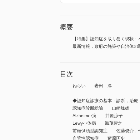
概要
【特集】認知症を取り巻く現状：
最新情報，政府の施策や自治体の
目次
ねらい 岩田 淳
◆認知症診療の基本：診断，治療，
認知症診断総論 山崎峰雄
Alzheimer病 井原涼子
Lewy小体病 織茂智之
前頭側頭型認知症 佐藤俊介，
血管性認知症 猪原匡史