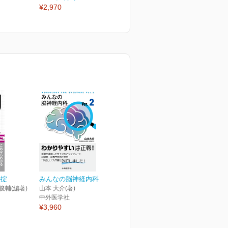
¥2,970
¥2,970
¥
の掟
みんなの脳神経内科Ver.2
 俊輔(編著)
山本 大介(著)
中外医学社
¥3,960