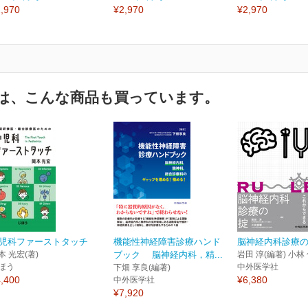
,970
¥2,970
¥2,970
は、こんな商品も買っています。
児科ファーストタッチ
機能性神経障害診療ハンド
脳神経内科診療
本 光宏(著)
ブック 脳神経内科，精...
岩田 淳(編著) 小林
ほう
中外医学社
下畑 享良(編著)
,400
¥6,380
中外医学社
¥7,920