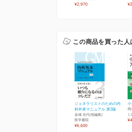
¥2,970
¥2
この商品を買った人
ジェネラリストのための内
小
科外来マニュアル 第3版
岡
じ
金城 光代(他編集)
¥4
医学書院
¥6,600