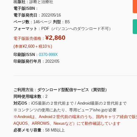
出版社
診断と治療社
電子版ISBN
電子版発売日
2022/05/16
ページ数
146ページ
判型
B5
フォーマット
PDF（パソコンへのダウンロード不可）
¥2,860
電子版販売価格：
(本体¥2,600＋税10％)
印刷版ISSN
0370-999X
印刷版発行年月
2022/05
ご利用方法
ダウンロード型配信サービス（買切型）
同時使用端末数
2
対応OS
iOS最新の２世代前まで / Android最新の２世代前まで
※コンテンツの使用にあたり、専用ビューアisho.jpが必要
※Androidは、Android２世代前の端末のうち、国内キャリア経由で販
AQUOS、ARROWS、Nexusなど）にて動作確認しています
必要メモリ容量
58 MB以上