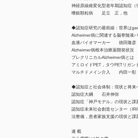
神経原線維変化型老年期認知症（S
嗜銀顆粒病 足立 正，他
◆認知症研究の最前線：世界はgame
Alzheimer病に関連する脳脊
血液バイオマーカー 徳田隆彦
Alzheimer病根本治療薬開発
プレクリニカルAlzheimer病と
アミロイドPET，タウPETリガ
マルチドメイン介入 内田一彰
◆認知症と社会体制：現状と将来
認知症大綱 石井伸弥
認知症「神戸モデル」の現状と
認知症未来社会創造センター（I
法整備，患者家族支援の現状と
連 載