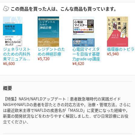
この商品を買った人は、こんな商品も買っています。
ジェネラリスト
レジデントのた
心電図マイスタ
循環器のトビラ
のための内科外
めの神経診療
ーを目指す基礎
¥5,940
来マニュアル...
¥5,720
力grade up講座
¥6,600
¥4,620
概要
【特集】NASH/NAFLDアップデート：患者数急増時代の実践ガイド
NASHやNAFLDの患者を診たときの対応方法や，治療・管理方法，さらに
は最近欧米主導でNAFLDの疾患名が「MASLD」に変更になった経緯や，
新薬の開発状況などをわかりやすく解説しました．ぜひ日常診療にお役
立てください．