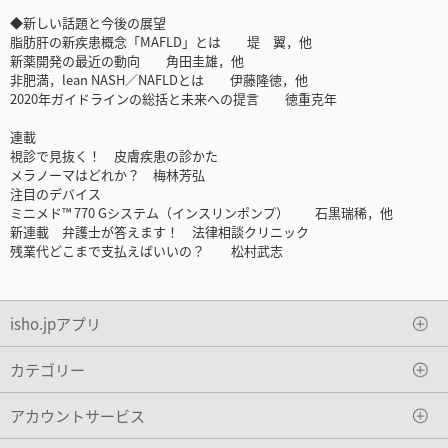
◆新しい話題と今後の展望
脂肪肝の新疾患概念「MAFLD」とは 堤 翼，他
新薬開発の最近の動向 角田圭雄，他
非肥満，lean NASH／NAFLDとは 伊藤隆徳，他
2020年ガイドラインの総括と未来への提言 徳重克年
連載
視診で見抜く！ 皮膚疾患の診かた
メラノーマはどれか？ 梅林芳弘
注目のデバイス
ミニメド™ 770 Gシステム（インスリンポンプ） 石黒瑞稀，他
新連載 弁護士が答えます！ 法律相談クリニック
残業代どこまで支払えばいいの？ 松村武志
isho.jpアプリ
カテゴリー
アカウントサービス