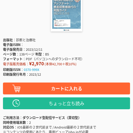
出版社
診断と治療社
電子版ISBN
電子版発売日
2023/12/11
ページ数
138ページ
判型
B5
フォーマット
PDF（パソコンへのダウンロード不可）
¥2,970
電子版販売価格：
(本体¥2,700＋税10％)
印刷版ISSN
0370-999X
印刷版発行年月
2023/12
カートに入れる
ちょっと立ち読み
ご利用方法
ダウンロード型配信サービス（買切型）
同時使用端末数
2
対応OS
iOS最新の２世代前まで / Android最新の２世代前まで
※コンテンツの使用にあたり、専用ビューアisho.jpが必要