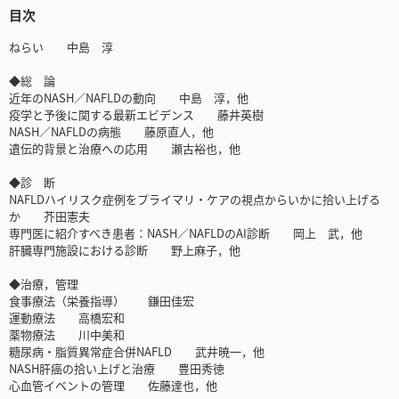
目次
ねらい 中島 淳
◆総 論
近年のNASH／NAFLDの動向 中島 淳，他
疫学と予後に関する最新エビデンス 藤井英樹
NASH／NAFLDの病態 藤原直人，他
遺伝的背景と治療への応用 瀬古裕也，他
◆診 断
NAFLDハイリスク症例をプライマリ・ケアの視点からいかに拾い上げる
か 芥田憲夫
専門医に紹介すべき患者：NASH／NAFLDのAI診断 岡上 武，他
肝臓専門施設における診断 野上麻子，他
◆治療，管理
食事療法（栄養指導） 鎌田佳宏
運動療法 高橋宏和
薬物療法 川中美和
糖尿病・脂質異常症合併NAFLD 武井暁一，他
NASH肝癌の拾い上げと治療 豊田秀徳
心血管イベントの管理 佐藤達也，他