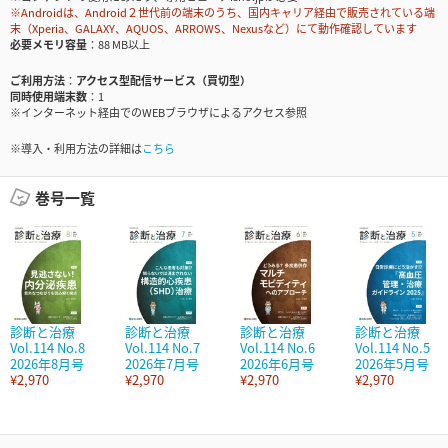
※Androidは、Android２世代前の端末のうち、国内キャリア経由で販売されている端
末（Xperia、GALAXY、AQUOS、ARROWS、Nexusなど）にて動作確認しています
必要メモリ容量
88 MB以上
ご利用方法
アクセス型配信サービス（買切型）
同時使用端末数
1
※インターネット経由でのWEBブラウザによるアクセス参照
※導入・利用方法の詳細は
こちら
巻号一覧
診断と治療
診断と治療
診断と治療
診断と治療
Vol.114 No.8
Vol.114 No.7
Vol.114 No.6
Vol.114 No.5
2026年8月号
2026年7月号
2026年6月号
2026年5月号
¥2,970
¥2,970
¥2,970
¥2,970