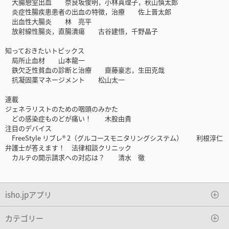
大腸憩室出血 奈良坂俊明，小林真理子，秋山慎太郎
炎症性腸疾患患者の出血の特徴，治療 佐上晋太郎
出血性大腸炎 林 亮平
放射線性腸炎，直腸潰瘍 古谷建悟，千野晶子
知っておきたいトピックス
局所止血材 山本龍一
鉄欠乏性貧血の診断と治療 齋藤豪志，生田克哉
抗凝固薬マネージメント 松山太一
連載
ジェネラリストのための咽頭のみかた
どの感染症ものどが痛い！ 木股由貴
注目のデバイス
FreeStyle リブレ® 2（グルコースモニタリングシステム） 利根淳仁
弁護士が答えます！ 法律相談クリニック
カルテの開示請求への対応は？ 清水 徹
isho.jpアプリ
カテゴリー