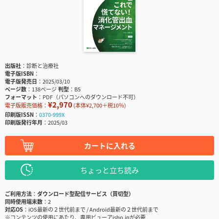
出版社
診断と治療社
電子版ISBN
電子版発売日
2025/03/10
ページ数
138ページ
判型
B5
フォーマット
PDF（パソコンへのダウンロード不可）
¥2,970
電子版販売価格：
(本体¥2,700＋税10％)
印刷版ISSN
0370-999X
印刷版発行年月
2025/03
カートに入れる
ちょっと立ち読み
ご利用方法
ダウンロード型配信サービス（買切型）
同時使用端末数
2
対応OS
iOS最新の２世代前まで / Android最新の２世代前まで
※コンテンツの使用にあたり、専用ビューアisho.jpが必要