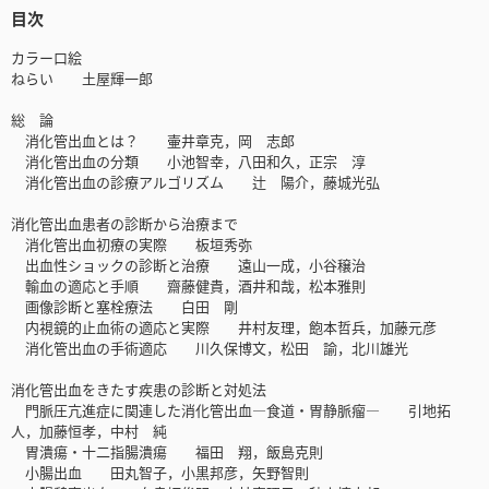
目次
カラー口絵
ねらい 土屋輝一郎
総 論
消化管出血とは？ 壷井章克，岡 志郎
消化管出血の分類 小池智幸，八田和久，正宗 淳
消化管出血の診療アルゴリズム 辻 陽介，藤城光弘
消化管出血患者の診断から治療まで
消化管出血初療の実際 板垣秀弥
出血性ショックの診断と治療 遠山一成，小谷穣治
輸血の適応と手順 齋藤健貴，酒井和哉，松本雅則
画像診断と塞栓療法 白田 剛
内視鏡的止血術の適応と実際 井村友理，飽本哲兵，加藤元彦
消化管出血の手術適応 川久保博文，松田 諭，北川雄光
消化管出血をきたす疾患の診断と対処法
門脈圧亢進症に関連した消化管出血―食道・胃静脈瘤― 引地拓
人，加藤恒孝，中村 純
胃潰瘍・十二指腸潰瘍 福田 翔，飯島克則
小腸出血 田丸智子，小黒邦彦，矢野智則