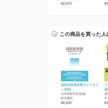
¥2,970
¥2
この商品を買った人
認知症疾患診療ガイドライ
フ
ン2026
康
日本神経学会(監修)
湯
医学書院
中
¥6,600
¥3