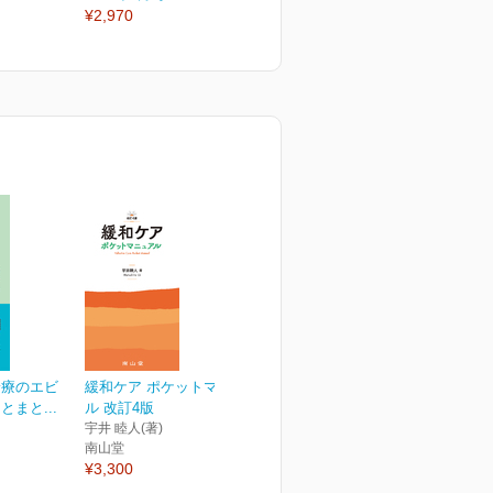
¥2,970
¥2,970
¥
診療のエビ
緩和ケア ポケットマニュア
まと...
ル 改訂4版
宇井 睦人(著)
南山堂
¥3,300