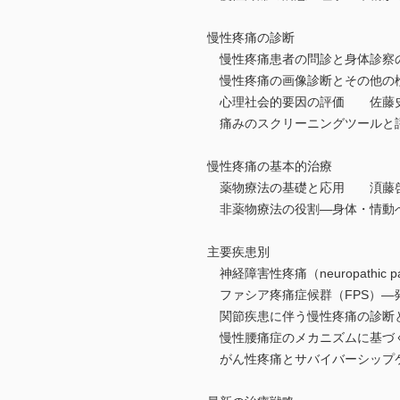
慢性疼痛の診断
慢性疼痛患者の問診と身体診察
慢性疼痛の画像診断とその他の
心理社会的要因の評価 佐藤
痛みのスクリーニングツールと
慢性疼痛の基本的治療
薬物療法の基礎と応用 湏藤
非薬物療法の役割―身体・情動
主要疾患別
神経障害性疼痛（neuropathi
ファシア疼痛症候群（FPS）―
関節疾患に伴う慢性疼痛の診断
慢性腰痛症のメカニズムに基づ
がん性疼痛とサバイバーシップ