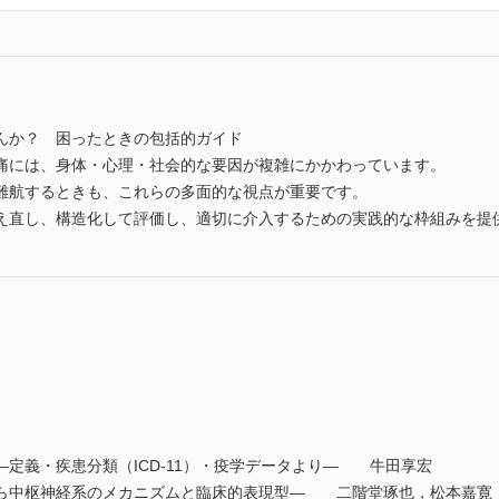
んか？ 困ったときの包括的ガイド
痛には、身体・心理・社会的な要因が複雑にかかわっています。
難航するときも、これらの多面的な視点が重要です。
え直し、構造化して評価し、適切に介入するための実践的な枠組みを提
定義・疾患分類（ICD-11）・疫学データより― 牛田享宏
ら中枢神経系のメカニズムと臨床的表現型― 二階堂琢也，松本嘉寛