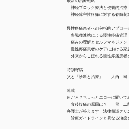
最新の治療戦略
神経ブロック療法と侵襲的治療
神経障害性疼痛に対する脊髄刺
慢性疼痛患者への包括的アプロー
多職種連携による慢性疼痛管理
痛みの理解とセルフマネジメン
慢性疼痛患者のケアにおける家
外来からこぼれる慢性疼痛患者を
特別寄稿
父と『診断と治療』 大西 司
連載
何だろ？ちょっとエコーに聞いて
食後腹痛の原因は？ 畠 二
弁護士が答えます！法律相談クリ
診療ガイドラインと異なる治療