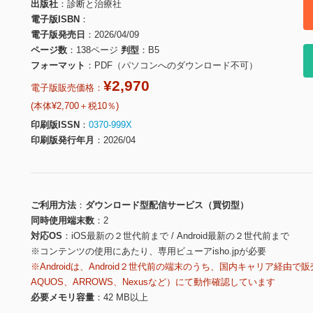
出版社
診断と治療社
電子版ISBN
電子版発売日
2026/04/09
ページ数
138ページ
判型
B5
フォーマット
PDF（パソコンへのダウンロード不可）
¥2,970
電子版販売価格：
(本体¥2,700＋税10％)
印刷版ISSN
0370-999X
印刷版発行年月
2026/04
ご利用方法
ダウンロード型配信サービス（買切型）
同時使用端末数
2
対応OS
iOS最新の２世代前まで / Android最新の２世代前まで
※コンテンツの使用にあたり、専用ビューアisho.jpが必要
※Androidは、Android２世代前の端末のうち、国内キャリア経由で販
AQUOS、ARROWS、Nexusなど）にて動作確認しています
必要メモリ容量
42 MB以上