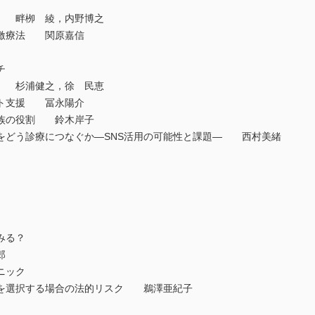
 畔栁 綾，内野博之
激療法 関原嘉信
チ
 杉浦健之，徐 民恵
ト支援 冨永陽介
族の役割 鈴木岸子
どう診療につなぐか―SNS活用の可能性と課題― 西村美緒
みる？
郎
ニック
を選択する場合の法的リスク 鵜澤亜紀子