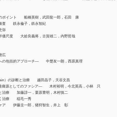
のポイント 船橋英樹，武田龍一郎，石田 康
検査 鉄永倫子，鉄永智紀
史弥
評価尺度 大姶良義将，古賀雄二，内野哲哉
啓広
への包括的アプローチ― 中楚友一朗，西原真理
c pain）の診断と治療 越田晶子，天谷文昌
発痛源としてのファシア― 木村裕明，今北英高，小林 只
と治療 加藤諄一，栗原豊明，木村慎二
く治療 稲毛一秀
ケア 伊藤圭一郎，猪狩智生，井上 彰