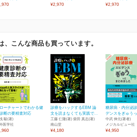
,970
¥2,970
¥2,970
は、こんな商品も買っています。
ローチャートでわかる健
診療をハックするEBM 論
糖尿病・内分泌
診断の要精査対応
文を読まなくても実践で...
デンスをぎゅうっと
浅 駿(著)
工藤 仁隆(著) 柴田 真志(著)
中武 伸元(著者)
外医学社
南山堂
メジカルビュー社
,960
¥4,180
¥4,950