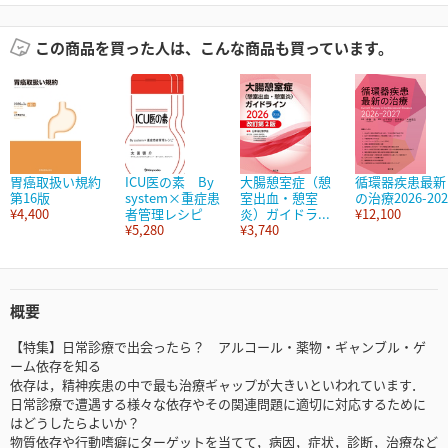
この商品を買った人は、こんな商品も買っています。
胃癌取扱い規約
ICU医の素 By
大腸憩室症（憩
循環器疾患最新
第16版
system×重症患
室出血・憩室
の治療2026-202
¥4,400
者管理レシピ
炎）ガイドラ...
¥12,100
¥5,280
¥3,740
概要
【特集】日常診療で出会ったら？ アルコール・薬物・ギャンブル・ゲ
ーム依存を知る
依存は，精神疾患の中で最も治療ギャップが大きいといわれています．
日常診療で遭遇する様々な依存やその関連問題に適切に対応するために
はどうしたらよいか？
物質依存や行動嗜癖にターゲットを当てて，病因，症状，診断，治療など