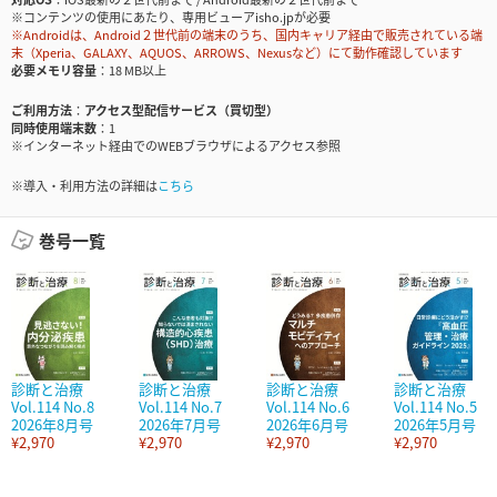
※コンテンツの使用にあたり、専用ビューアisho.jpが必要
※Androidは、Android２世代前の端末のうち、国内キャリア経由で販売されている端
末（Xperia、GALAXY、AQUOS、ARROWS、Nexusなど）にて動作確認しています
必要メモリ容量
18 MB以上
ご利用方法
アクセス型配信サービス（買切型）
同時使用端末数
1
※インターネット経由でのWEBブラウザによるアクセス参照
※導入・利用方法の詳細は
こちら
巻号一覧
診断と治療
診断と治療
診断と治療
診断と治療
Vol.114 No.8
Vol.114 No.7
Vol.114 No.6
Vol.114 No.5
2026年8月号
2026年7月号
2026年6月号
2026年5月号
¥2,970
¥2,970
¥2,970
¥2,970