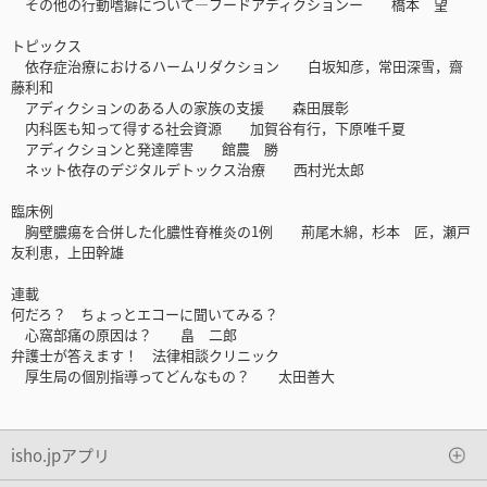
その他の行動嗜癖について―フードアディクションー 橋本 望
トピックス
依存症治療におけるハームリダクション 白坂知彦，常田深雪，齋
藤利和
アディクションのある人の家族の支援 森田展彰
内科医も知って得する社会資源 加賀谷有行，下原唯千夏
アディクションと発達障害 館農 勝
ネット依存のデジタルデトックス治療 西村光太郎
臨床例
胸壁膿瘍を合併した化膿性脊椎炎の1例 荊尾木綿，杉本 匠，瀬戸
友利恵，上田幹雄
連載
何だろ？ ちょっとエコーに聞いてみる？
心窩部痛の原因は？ 畠 二郎
弁護士が答えます！ 法律相談クリニック
厚生局の個別指導ってどんなもの？ 太田善大
isho.jpアプリ