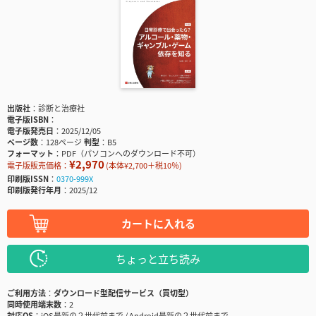
出版社
診断と治療社
電子版ISBN
電子版発売日
2025/12/05
ページ数
128ページ
判型
B5
フォーマット
PDF（パソコンへのダウンロード不可）
¥2,970
電子版販売価格：
(本体¥2,700＋税10％)
印刷版ISSN
0370-999X
印刷版発行年月
2025/12
カートに入れる
ちょっと立ち読み
ご利用方法
ダウンロード型配信サービス（買切型）
同時使用端末数
2
対応OS
iOS最新の２世代前まで / Android最新の２世代前まで