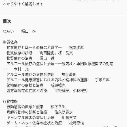
わかりやすく解説します．
目次
ねらい 樋口 進
物質依存
物質依存とは―その概念と疫学― 松本俊彦
物質依存の診断 角南隆史，杠 岳文
物質依存の治療 澤山 透
アルコール依存の症状と治療―一般内科と専門医療機関での対応
― 木村 充
アルコール依存の身体合併症 堀江義則
アルコール健康障害における内科と精神科の連携 手塚幸雄
薬物依存の症状と治療 成瀬暢也
処方薬依存の症状と治療 平野祥子，小林桜児
行動嗜癖
行動嗜癖の概念と疫学 松下幸生
嗜癖行動症の診断と治療 佐久間寛之
ギャンブル障害の症状と治療 朝倉崇文
ゲーム・ネット依存の症状と治療 松﨑尊信