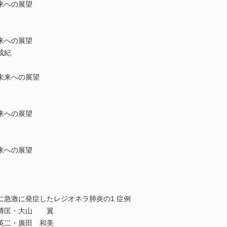
未来への展望
未来への展望
成紀
と未来への展望
未来への展望
未来への展望
に急激に発症したレジオネラ肺炎の1 症例
 博匡・大山 翼
英二・廣田 和美