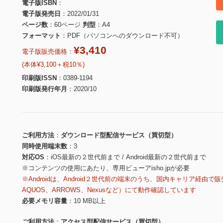
電子版ISBN
電子版発売日
2022/01/31
ページ数
60ページ
判型
A4
フォーマット
PDF（パソコンへのダウンロード不可）
¥3,410
電子版販売価格：
(本体¥3,100＋税10％)
印刷版ISSN
0389-1194
印刷版発行年月
2020/10
ご利用方法
ダウンロード型配信サービス（買切型）
同時使用端末数
3
対応OS
iOS最新の２世代前まで / Android最新の２世代前まで
※コンテンツの使用にあたり、専用ビューアisho.jpが必要
※Androidは、Android２世代前の端末のうち、国内キャリア経由で販
AQUOS、ARROWS、Nexusなど）にて動作確認しています
必要メモリ容量
10 MB以上
ご利用方法
アクセス型配信サービス（買切型）