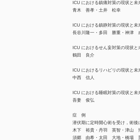
ICU における鎮痛対策の現状と
青木 善孝・土井 松幸
ICU における鎮静対策の現状と
長谷川隆一・多田 勝重・神津 
ICU におけるせん妄対策の現状
鶴田 良介
ICU におけるリハビリの現状と
中西 信人
ICU における睡眠対策の現状と
吾妻 俊弘
症 例
潜伏期に定時開心術を受け，術後
木下 裕貴・丹羽 英智・津山
須郷 由希・太田 大地・橋場 