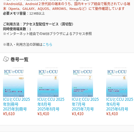
※Androidは、Android２世代前の端末のうち、国内キャリア経由で販売されている端
末（Xperia、GALAXY、AQUOS、ARROWS、Nexusなど）にて動作確認しています
必要メモリ容量
12 MB以上
ご利用方法
アクセス型配信サービス（買切型）
同時使用端末数
1
※インターネット経由でのWEBブラウザによるアクセス参照
※導入・利用方法の詳細は
こちら
巻号一覧
ICUとCCU 2025
ICUとCCU 2025
ICUとCCU 2025
ICUとCCU 2025
年別冊号
年8月号
年7月号
年6月号
2025年別冊号
2025年8月号
2025年7月号
2025年6月号
¥5,610
¥3,410
¥3,410
¥3,410