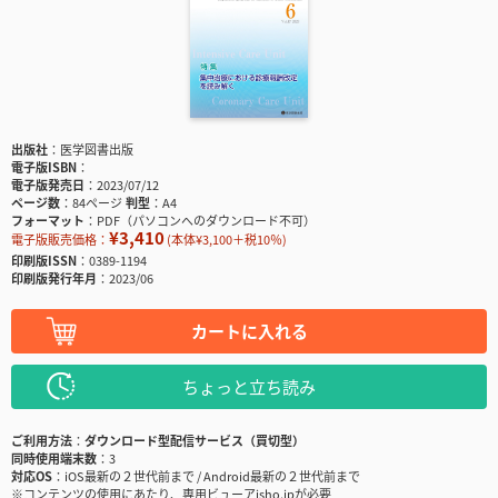
出版社
医学図書出版
電子版ISBN
電子版発売日
2023/07/12
ページ数
84ページ
判型
A4
フォーマット
PDF（パソコンへのダウンロード不可）
¥3,410
電子版販売価格：
(本体¥3,100＋税10％)
印刷版ISSN
0389-1194
印刷版発行年月
2023/06
カートに入れる
ちょっと立ち読み
ご利用方法
ダウンロード型配信サービス（買切型）
同時使用端末数
3
対応OS
iOS最新の２世代前まで / Android最新の２世代前まで
※コンテンツの使用にあたり、専用ビューアisho.jpが必要