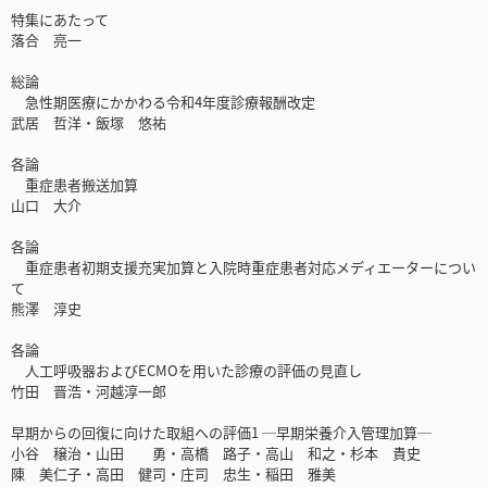
特集にあたって
落合 亮一
総論
急性期医療にかかわる令和4年度診療報酬改定
武居 哲洋・飯塚 悠祐
各論
重症患者搬送加算
山口 大介
各論
重症患者初期支援充実加算と入院時重症患者対応メディエーターについ
て
熊澤 淳史
各論
人工呼吸器およびECMOを用いた診療の評価の見直し
竹田 晋浩・河越淳一郎
早期からの回復に向けた取組への評価1 ─早期栄養介入管理加算─
小谷 穣治・山田 勇・高橋 路子・高山 和之・杉本 貴史
陳 美仁子・高田 健司・庄司 忠生・稲田 雅美