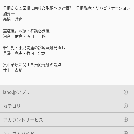
早期からの回復に向けた取組への評価2 ─早期離床・リハビリテーション
加算─
高橋 哲也
重症度，医療・看護必要度
河合 佑亮・西田 修
新生児・小児関連の診療報酬見直し
黒澤 寛史・竹内 宗之
集中治療に関する治療報酬の論点
井上 貴裕
isho.jpアプリ
カテゴリー
アカウントサービス
ヘルプ＆ガイド