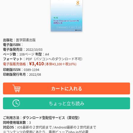
出版社
医学図書出版
電子版ISBN
電子版発売日
2022/10/03
ページ数
108ページ
判型
A4
フォーマット
PDF（パソコンへのダウンロード不可）
¥3,410
電子版販売価格：
(本体¥3,100＋税10％)
印刷版ISSN
0389-1194
印刷版発行年月
2022/08
カートに入れる
ちょっと立ち読み
ご利用方法
ダウンロード型配信サービス（買切型）
同時使用端末数
3
対応OS
iOS最新の２世代前まで / Android最新の２世代前まで
※コンテンツの使用にあたり、専用ビューアisho.jpが必要