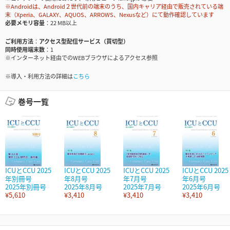
※Androidは、Android２世代前の端末のうち、国内キャリア経由で販売されている端
末（Xperia、GALAXY、AQUOS、ARROWS、Nexusなど）にて動作確認しています
必要メモリ容量
22 MB以上
ご利用方法
アクセス型配信サービス（買切型）
同時使用端末数
1
※インターネット経由でのWEBブラウザによるアクセス参照
※導入・利用方法の詳細は
こちら
巻号一覧
ICUとCCU 2025
ICUとCCU 2025
ICUとCCU 2025
ICUとCCU 2025
年別冊号
年8月号
年7月号
年6月号
2025年別冊号
2025年8月号
2025年7月号
2025年6月号
¥5,610
¥3,410
¥3,410
¥3,410