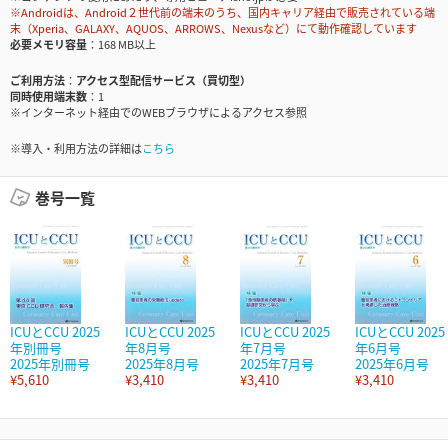
※Androidは、Android２世代前の端末のうち、国内キャリア経由で販売されている端
末（Xperia、GALAXY、AQUOS、ARROWS、Nexusなど）にて動作確認しています
必要メモリ容量
168 MB以上
ご利用方法
アクセス型配信サービス（買切型）
同時使用端末数
1
※インターネット経由でのWEBブラウザによるアクセス参照
※導入・利用方法の詳細は
こちら
巻号一覧
ICUとCCU 2025
ICUとCCU 2025
ICUとCCU 2025
ICUとCCU 2025
年別冊号
年8月号
年7月号
年6月号
2025年別冊号
2025年8月号
2025年7月号
2025年6月号
¥5,610
¥3,410
¥3,410
¥3,410