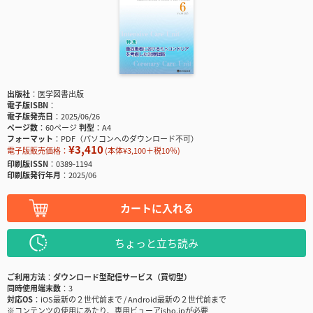
出版社
医学図書出版
電子版ISBN
電子版発売日
2025/06/26
ページ数
60ページ
判型
A4
フォーマット
PDF（パソコンへのダウンロード不可）
¥3,410
電子版販売価格：
(本体¥3,100＋税10％)
印刷版ISSN
0389-1194
印刷版発行年月
2025/06
カートに入れる
ちょっと立ち読み
ご利用方法
ダウンロード型配信サービス（買切型）
同時使用端末数
3
対応OS
iOS最新の２世代前まで / Android最新の２世代前まで
※コンテンツの使用にあたり、専用ビューアisho.jpが必要