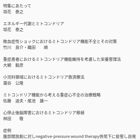
特集にあたって
垣花 泰之
エネルギー代謝とミトコンドリア
垣花 泰之
敗血症性ショックにおけるミトコンドリア機能不全とその対策
竹川 良介・織田 順
重症患者におけるミトコンドリア機能維持を考慮した栄養管理法
大網 毅彦
小児科領域におけるミトコンドリア救済療法
瀧谷 公隆
ミトコンドリア機能から考える重症心不全の治療戦略
佐藤 迪夫・尾池 雄一
心停止後脳障害におけるミトコンドリア移植
林田 敬
症例
腹部開放創に対しnegative-pressure wound therapy併用下に抜管し自発