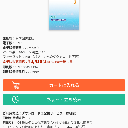
出版社
医学図書出版
電子版ISBN
電子版発売日
2024/03/21
ページ数
40ページ
判型
A4
フォーマット
PDF（パソコンへのダウンロード不可）
¥3,410
電子版販売価格：
(本体¥3,100＋税10％)
印刷版ISSN
0389-1194
印刷版発行年月
2024/03
カートに入れる
ちょっと立ち読み
ご利用方法
ダウンロード型配信サービス（買切型）
同時使用端末数
3
対応OS
iOS最新の２世代前まで / Android最新の２世代前まで
※コンテンツの使用にあたり、専用ビューアisho.jpが必要