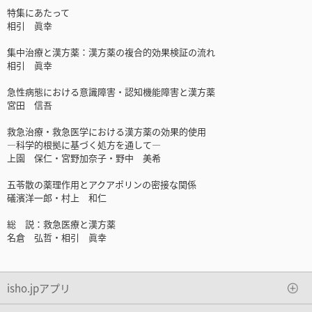
特集にあたって
相引 眞幸
集中治療と漢方薬：漢方薬の複合的効果検証の流れ
相引 眞幸
急性病態における意識障害・認知機能障害と漢方薬
宮田 信吾
救急治療・救急医学における漢方薬の効果的使用
—科学的根拠に基づく処方を通して—
上園 保仁・宮野加奈子・野中 美希
五苓散の薬理作用とアクアポリンの密接な関係
礒濱洋一郎・村上 和仁
総 説：救急医療と漢方薬
名倉 弘哲・相引 眞幸
isho.jpアプリ