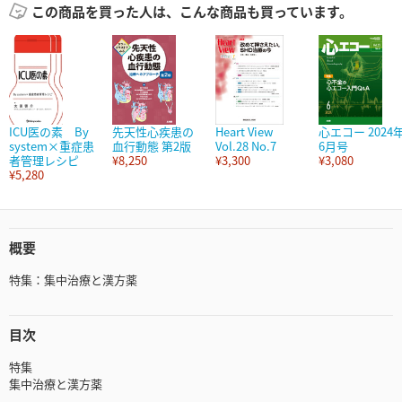
この商品を買った人は、こんな商品も買っています。
ICU医の素 By
先天性心疾患の
Heart View
心エコー 2024
system×重症患
血行動態 第2版
Vol.28 No.7
6月号
者管理レシピ
¥8,250
¥3,300
¥3,080
¥5,280
概要
特集：集中治療と漢方薬
目次
特集
集中治療と漢方薬