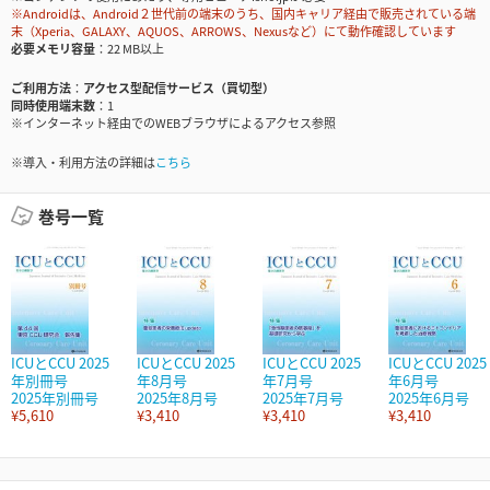
※Androidは、Android２世代前の端末のうち、国内キャリア経由で販売されている端
末（Xperia、GALAXY、AQUOS、ARROWS、Nexusなど）にて動作確認しています
必要メモリ容量
22 MB以上
ご利用方法
アクセス型配信サービス（買切型）
同時使用端末数
1
※インターネット経由でのWEBブラウザによるアクセス参照
※導入・利用方法の詳細は
こちら
巻号一覧
ICUとCCU 2025
ICUとCCU 2025
ICUとCCU 2025
ICUとCCU 2025
年別冊号
年8月号
年7月号
年6月号
2025年別冊号
2025年8月号
2025年7月号
2025年6月号
¥5,610
¥3,410
¥3,410
¥3,410