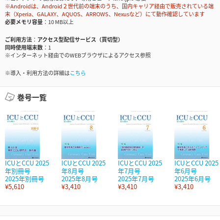
※Androidは、Android２世代前の端末のうち、国内キャリア経由で販売されている端
末（Xperia、GALAXY、AQUOS、ARROWS、Nexusなど）にて動作確認しています
必要メモリ容量
10 MB以上
ご利用方法
アクセス型配信サービス（買切型）
同時使用端末数
1
※インターネット経由でのWEBブラウザによるアクセス参照
※導入・利用方法の詳細は
こちら
巻号一覧
ICUとCCU 2025
ICUとCCU 2025
ICUとCCU 2025
ICUとCCU 2025
年別冊号
年8月号
年7月号
年6月号
2025年別冊号
2025年8月号
2025年7月号
2025年6月号
¥5,610
¥3,410
¥3,410
¥3,410