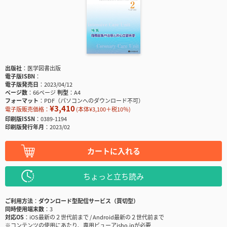
出版社
医学図書出版
電子版ISBN
電子版発売日
2023/04/12
ページ数
66ページ
判型
A4
フォーマット
PDF（パソコンへのダウンロード不可）
¥3,410
電子版販売価格：
(本体¥3,100＋税10％)
印刷版ISSN
0389-1194
印刷版発行年月
2023/02
カートに入れる
ちょっと立ち読み
ご利用方法
ダウンロード型配信サービス（買切型）
同時使用端末数
3
対応OS
iOS最新の２世代前まで / Android最新の２世代前まで
※コンテンツの使用にあたり、専用ビューアisho.jpが必要