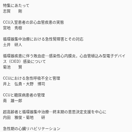
特集にあたって
志賀 剛
CCU入室患者の非心血管疾患の実態
宮地 秀樹
循環器集中治療における急性腎障害とその対応
土井 研人
循環器疾患に伴う敗血症─感染性心内膜炎，心血管植込み型電子デバイ
ス（CIED）感染について
菊池 賢
CCUにおける急性呼吸不全と管理
井上 弘貴・大野 博司
CCUと糖尿病患者の管理
南 雄一郎
超高齢者と循環器集中治療─終末期の意思決定支援を中心に
内田 雅俊・菊地 研
急性期の心臓リハビリテーション