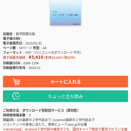
出版社
医学図書出版
電子版ISBN
電子版発売日
2022/01/31
ページ数
54ページ
判型
A4
フォーマット
PDF（パソコンへのダウンロード不可）
¥3,410
電子版販売価格：
(本体¥3,100＋税10％)
印刷版ISSN
0389-1194
印刷版発行年月
2020/12
カートに入れる
ちょっと立ち読み
ご利用方法
ダウンロード型配信サービス（買切型）
同時使用端末数
3
対応OS
iOS最新の２世代前まで / Android最新の２世代前まで
※コンテンツの使用にあたり、専用ビューアisho.jpが必要
※Androidは、Android２世代前の端末のうち、国内キャリア経由で販売されている端