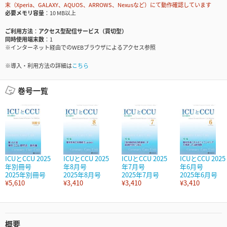
末（Xperia、GALAXY、AQUOS、ARROWS、Nexusなど）にて動作確認しています
必要メモリ容量
10 MB以上
ご利用方法
アクセス型配信サービス（買切型）
同時使用端末数
1
※インターネット経由でのWEBブラウザによるアクセス参照
※導入・利用方法の詳細は
こちら
巻号一覧
ICUとCCU 2025
ICUとCCU 2025
ICUとCCU 2025
ICUとCCU 2025
年別冊号
年8月号
年7月号
年6月号
2025年別冊号
2025年8月号
2025年7月号
2025年6月号
¥5,610
¥3,410
¥3,410
¥3,410
概要